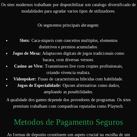
Os sites modernos trabalham por disponibilizar um catalogo diversificado de
modalidades para agradar varios tipos de utilizadores.
Os segmentos principais abrangem:
Slots:
Caca-niqueis com conceitos multiplos, elementos
distintivos e premios acumulados.
Jogos de Mesa:
Adaptacoes digitais de jogos tradicionais como
bacara, com diversas versoes.
Casino ao Vivo:
Transmissoes live com crupies profissionais,
criando vivencia realista.
Videopoker:
Fusao de caracteristicas hibridas com habilidade.
Jogos de Especialidade:
Opcoes alternativas como dados,
ampliando as possibilidades.
A qualidade dos games depende dos provedores de programas. Os sites
premium trabalham com companhias reputadas como Playtech.
Metodos de Pagamento Seguros
As formas de deposito constituem um aspeto crucial na escolha de um