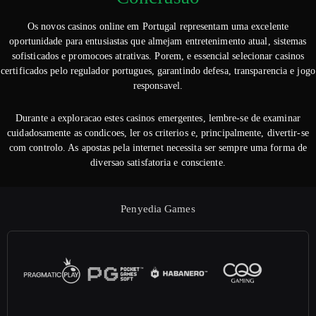
Os novos casinos online em Portugal representam uma excelente
oportunidade para entusiastas que almejam entretenimento atual, sistemas
sofisticados e promocoes atrativas. Porem, e essencial selecionar casinos
certificados pelo regulador portugues, garantindo defesa, transparencia e jogo
responsavel.
Durante a exploracao estes casinos emergentes, lembre-se de examinar
cuidadosamente as condicoes, ler os criterios e, principalmente, divertir-se
com controlo. As apostas pela internet necessita ser sempre uma forma de
diversao satisfatoria e consciente.
Penyedia Games