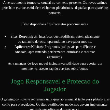
A versao mobile tornou-se crucial no contexto presente. Os novos casinos
percebem esta necessidade e elaboram plataformas adaptadas para aparelhos
portateis.
Estao disponiveis dois formatos predominantes:
Sites Responsivos:
Interfaces que modificam automaticamente
ao tamanho do ecra, operando no navegador mobile.
Aplicacoes Nativas:
Programas exclusivos para iPhone e
Android, apresentando performance otimizada e recursos
exclusivos.
As vantagens do jogo movel incluem versatilidade para apostar em
movimento, acesso rapido e avisos sobre bonus.
Jogo Responsavel e Protecao do
Jogador
O gaming consciente representa uma questao essencial tanto para plataformas
como para o regulador. Os sites certificados modernos devem implementar
mecanismos eficazes de prevencao.