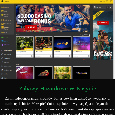
Zabawy Hazardowe W Kasynie
Zanim zdeponowaniem środków bonus powinien zostać aktywowany w
osobistej kabinie. Masz pięć dni na spełnienie wymagań, a maksymalna
kwota wypłaty wynosi x5 sumy bonusu. NV.Casino zostało zaprojektowane z
myślą o potrzebach zawodników, oferując dogodny dostęp zarówno poprzez