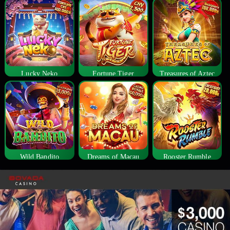
Lucky Neko
Fortune Tiger
Treasures of Aztec
Wild Bandito
Dreams of Macau
Rooster Rumble