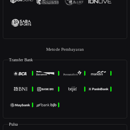
Metode Pembayaran
Transfer Bank
Pulsa