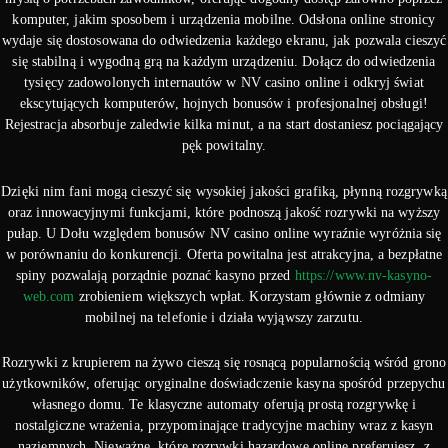
komputer, jakim sposobem i urządzenia mobilne. Odsłona online stronicy
wydaje się dostosowana do odwiedzenia każdego ekranu, jak pozwala cieszyć
się stabilną i wygodną grą na każdym urządzeniu. Dołącz do odwiedzenia
tysięcy zadowolonych internautów w NV casino online i odkryj świat
ekscytujących komputerów, hojnych bonusów i profesjonalnej obsługi!
Rejestracja absorbuje zaledwie kilka minut, a na start dostaniesz pociągający
pęk powitalny.
Dzięki nim fani mogą cieszyć się wysokiej jakości grafiką, płynną rozgrywką
oraz innowacyjnymi funkcjami, które podnoszą jakość rozrywki na wyższy
pułap. U Dołu względem bonusów NV casino online wyraźnie wyróżnia się
w porównaniu do konkurencji. Oferta powitalna jest atrakcyjna, a bezpłatne
spiny pozwalają porządnie poznać kasyno przed
https://www.nv-kasyno-
web.com
zrobieniem większych wpłat. Korzystam głównie z odmiany
mobilnej na telefonie i działa wyjąwszy zarzutu.
Rozrywki z krupierem na żywo cieszą się rosnącą popularnością wśród grono
użytkowników, oferując oryginalne doświadczenie kasyna spośród przepychu
własnego domu. Te klasyczne automaty oferują prostą rozgrywkę i
nostalgiczne wrażenia, przypominające tradycyjne machiny wraz z kasyn
naziemnych. Nіеwаżnе, którе rozrywki hаzаrdоwе оnlіnе рrеfеrujеsz, z