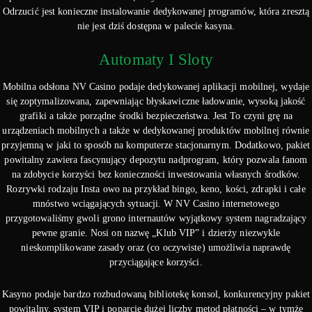
Odrzucić jest konieczne instalowanie dedykowanej programów, która zresztą
nie jest dziś dostępna w palecie kasyna.
Automaty I Sloty
Mobilna odsłona NV Casino podaje dedykowanej aplikacji mobilnej, wydaje
się zoptymalizowana, zapewniając błyskawiczne ładowanie, wysoką jakość
grafiki a także porządne środki bezpieczeństwa. Jest To czyni grę na
urządzeniach mobilnych a także w dedykowanej produktów mobilnej równie
przyjemną w jaki to sposób na komputerze stacjonarnym. Dodatkowo, pakiet
powitalny zawiera fascynujący depozytu nadprogram, który pozwala fanom
na zdobycie korzyści bez konieczności inwestowania własnych środków.
Rozrywki rodzaju Insta owo na przykład bingo, keno, kości, zdrapki i całe
mnóstwo wciągających sytuacji. W NV Casino internetowego
przygotowaliśmy gwoli grono internautów wyjątkowy system nagradzający
pewne granie. Nosi on nazwę „Klub VIP” i dzierży niezwykle
nieskomplikowane zasady oraz (co oczywiste) umożliwia naprawdę
przyciągające korzyści.
Kasyno podaje bardzo rozbudowaną bibliotekę konsol, konkurencyjny pakiet
powitalny, system VIP i poparcie dużej liczby metod płatności – w tymże