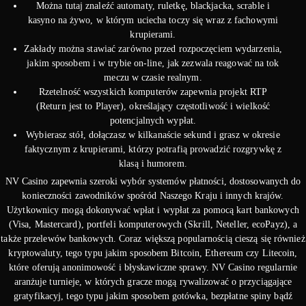
Można tutaj znaleźć automaty, ruletkę, blackjacka, scrable i
kasyno na żywo, w którym uciecha toczy się wraz z fachowymi
krupierami.
Zakłady można stawiać zarówno przed rozpoczęciem wydarzenia,
jakim sposobem i w trybie on-line, jak zezwala reagować na tok
meczu w czasie realnym.
Rzetelność wszystkich komputerów zapewnia projekt RTP
(Return jest to Player), określający częstotliwość i wielkość
potencjalnych wypłat.
Wybierasz stół, dołączasz w kilkanaście sekund i grasz w okresie
faktycznym z krupierami, którzy potrafią prowadzić rozgrywkę z
klasą i humorem.
NV Casino zapewnia szeroki wybór systemów płatności, dostosowanych do
konieczności zawodników spośród Naszego Kraju i innych krajów.
Użytkownicy mogą dokonywać wpłat i wypłat za pomocą kart bankowych
(Visa, Mastercard), portfeli komputerowych (Skrill, Neteller, ecoPayz), a
także przelewów bankowych. Coraz większą popularnością cieszą się również
kryptowaluty, tego typu jakim sposobem Bitcoin, Ethereum czy Litecoin,
które oferują anonimowość i błyskawiczne sprawy. NV Casino regularnie
aranżuje turnieje, w których gracze mogą rywalizować o przyciągające
gratyfikacyj, tego typu jakim sposobem gotówka, bezpłatne spiny bądź