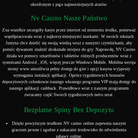
określonym z jego najmocniejszych atutów.
Nv Casino Nasze Państwo
Zna wszelkie szczegóły kasyn przez internet od momentu środka, ponieważ
współpracowała wraz z najkorzystniejszymi markami. W swoich tekstach
Justyna chce dzielić się swoją wiedzą wraz z naszymi czytelnikami, aby
pomóc dywanom znaleźć doskonałe miejsce do gry. Naprawdę, NV Casino
działa we pomocy smartfonów i tabletów różnych producentów wraz z
systemami Android , iOS, więcej jeszcze Windows Mobile. Mobilna wersja
strony www umożliwia pełny dostęp do gier i opcji kasyna wyjąwszy
wymagania instalacji aplikacji. Oprócz tygodniowych bonusów
depozytowych członkowie naszego własnego programu VIP mają dostęp do
naszego aplikacji cashback. Prawidłowo wraz z naszym programem
zwracamy część Swoich tygodniowych netto utrat.
Bezpłatne Spiny Bez Depozytu
Dzięki powyższym środkom NV casino online zapewnia naszym
graczom pewne i zgodne z nakazami środowisko do odwiedzenia
zabawy online.