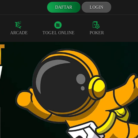
DAFTAR
LOGIN
ARCADE
TOGEL ONLINE
POKER