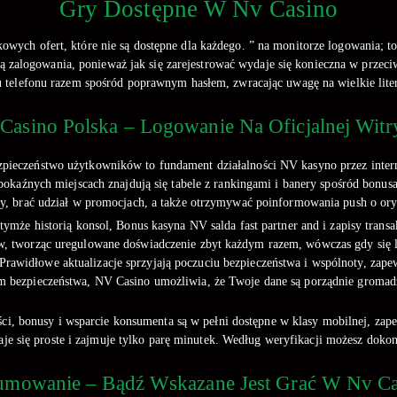
Gry Dostępne W Nv Casino
ych ofert, które nie są dostępne dla każdego. ” na monitorze logowania; to 
 zalogowania, ponieważ jak się zarejestrować wydaje się konieczna w prze
 telefonu razem spośród poprawnym hasłem, zwracając uwagę na wielkie litery
Casino Polska – Logowanie Na Oficjalnej Witr
pieczeństwo użytkowników to fundament działalności NV kasyno przez inter
okaźnych miejscach znajdują się tabele z rankingami i banery spośród bonus
 brać udział w promocjach, a także otrzymywać poinformowania push o orygi
mże historią konsol, Bonus kasyna NV salda fast partner and i zapisy trans
w, tworząc uregulowane doświadczenie zbyt każdym razem, wówczas gdy się l
Prawidłowe aktualizacje sprzyjają poczuciu bezpieczeństwa i wspólnoty, zape
om bezpieczeństwa, NV Casino umożliwia, że Twoje dane są porządnie gromad
ości, bonusy i wsparcie konsumenta są w pełni dostępne w klasy mobilnej, z
 się proste i zajmuje tylko parę minutek. Według weryfikacji możesz dokon
umowanie – Bądź Wskazane Jest Grać W Nv Ca