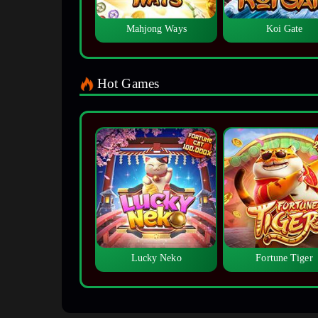
Mahjong Ways
Koi Gate
Hot Games
Lucky Neko
Fortune Tiger