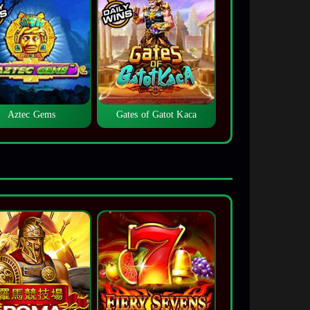
Aztec Gems
Gates of Gatot Kaca