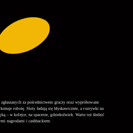
w zgłaszanych za pośrednictwem graczy oraz wypróbowane
onuje robotę. Sloty ładują się błyskawicznie, a rozrywki na
ą – w kolejce, na spacerze, gdziekolwiek. Warto też śledzić
nymi nagrodami i cashbackiem.