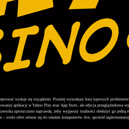
eptować wydaje się wyjątkiem. Poniżej wyszukasz listę typowych problemó
wanej aplikacji w Yahoo Play oraz App Store, ale edycja przeglądarkowa wyk
kownika uproszczono naprawdę, żeby wyjąwszy trudności obsłużyć go jedną ręk
e – wiele ofert odnosi się do właśnie komputerów live, spośród suplementar