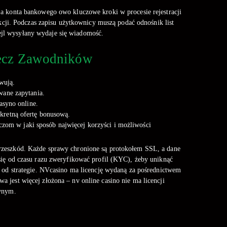
a konta bankowego owo kluczowe kroki w procesie rejestracji
ji. Podczas zapisu użytkownicy muszą podać odnośnik list
mejl wysyłany wydaje się wiadomość.
zecz Zawodników
wują.
awane zapytania.
asyno online.
nkretną ofertę bonusową.
om w jaki sposób najwięcej korzyści i możliwości
zeszkód. Każde sprawy chronione są protokołem SSL, a dane
się od czasu razu zweryfikować profil (KYC), żeby uniknąć
e od strategie. NVcasino ma licencję wydaną za pośrednictwem
 jest więcej złożona – nv online casino nie ma licencji
awnym.