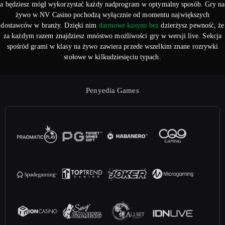
a będziesz mógł wykorzystać każdy nadprogram w optymalny sposób. Gry na
żywo w NV Casino pochodzą wyłącznie od momentu największych
dostawców w branży. Dzięki nim
darmowe kasyno bez
dzierżysz pewność, że
za każdym razem znajdziesz mnóstwo możliwości gry w wersji live. Sekcja
spośród grami w klasy na żywo zawiera przede wszelkim znane rozrywki
stołowe w kilkudziesięciu typach.
Penyedia Games