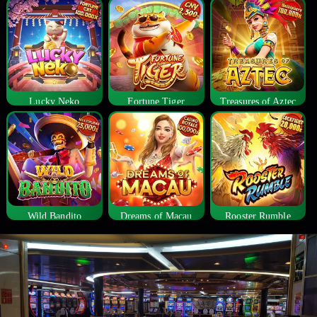
Lucky Neko
Fortune Tiger
Treasures of Aztec
Wild Bandito
Dreams of Macau
Rooster Rumble