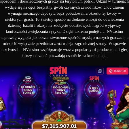
sposobem i doświadczonych graczy na terytorium polski. Udział w turniejach
wydaje się na ogół bezpłatny gwoli czynnych zawodników, choć czasem
wymaga niedużego depozytu bądź pobudowania określonej kwoty w
niektórych grach. To świetny sposób na dodanie emocji do odwiedzenia
dziennej batalii i okazja na zdobycie dodatkowych nagród wyjąwszy
konieczności zwiększania ryzyka. Dzięki takiemu podejściu, NVcasino
naprawdę wygląda jak obszar stworzone spośród myślą o naszych graczach, a
odrzucić wyłącznie przetłumaczona wersja zagranicznej strony. W sprawie
uczciwości – NVcasino współpracuje wraz z popularnymi producentami gier,
którzy odrzucić pozwalają osobiście na kombinacje.