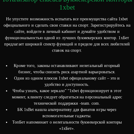
1xbet
Не упустите возможность испытать все преимущества сайта 1xbet
официального и сделать свои ставки на спорт. Зарегистрируйтесь на
сайте, войдите в личный кабинет и думайте удобством и
функциональностью одной из лучших букмекерских контор. 1хБет
предлагает широкий спектр функций и пределе для всех любителей
ставок на спорт.
Кроме того, законы останавливают нелегальный игорный
бизнес, чтобы снизить риск азартной варьироваться.
Один из одним плюсов 1xbet официальному сайт – это и
удобство и доступность.
Чтобы узнать, какое зеркало” “1xbet функционирует в этот
момент, клиенту следует обратиться на персональный адрес
технической поддержки -team. com.
БК 1xBet нашла альтернативу ддя фанатов игры через
вспомогательные гаджеты.
ТопБет напоминает о нелегальности букмекерской конторы
«1хБет».