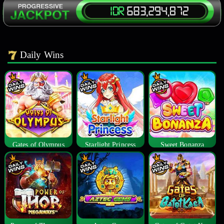
Daily Wins
Gates of Olympus
Starlight Princess
Sweet Bonanza