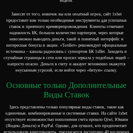
недели.
Зависят от того, новичок вы или опытный игрок, сайт 1xbet
предоставит вам только необходимые инструменты ддя успешных
ставок и приятного времяпрепровождения. Клиенты отмечают
надежность БК, большое количество партнеров, через которые
невозможно выводить деньги, такой и понятный интерфейс и
интересные бонусы и акции. «ТопБет» рекомендует официальные
источника – каналы радиосвязь с суппортом БК 1xBet. Заходить и
случайные страницы в сети или просил зеркала у подобных людей –
напросто опасно. Деньги в счету и аккаунт мгновенно окажутся
неусыпным угрозой, если войти через «битую» ссылку.
Основные только Дополнительные
Виды Ставок
Здесь представлены только популярные виды ставок, такие как
одиночные, комбинированные и системные ставки. На сайте 1xbet
отсутствует возможностью пополнения счета прошло Qiwi, Юмани
(Яндекс Деньги) и PayPal. Однако, для лучших, кто предпочитает
использовали криптовалюты, предлагается достаточно 40 различных