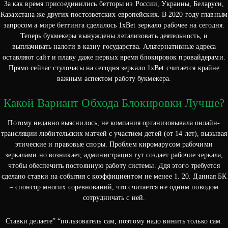
За как время присоединились бетторы из России, Украины, Беларуси,
Казахстана же других постсоветских европейских. В 2020 году главным
запросом а мире беттинга сделалось 1xBet зеркало рабочее на сегодня.
Теперь букмекеры вынуждены легализовать деятельность, и
выплачивать налоги в казну государства. Альтернативные адреса
оставляют сайт и плаву даже первых время блокировок провайдерами.
Прямо сейчас стулочасы на сегодня зеркало 1xBet считается крайне
важным аспектом работу букмекера.
Какой Вариант Обхода Блокировки Лучше?
Потому недавно выяснилось, не компания организовывала онлайн-
трансляции любительских матчей с участием детей (от 14 лет), вызывая
этические и правовые споры. Проблем киромарусом рабочими
зеркалами но возникает, администрация тут создает рабочие зеркала,
чтобы обеспечить постоянную работу системы. Ддя этого требуется
сделано ставки на события с коэффициентом не менее 1. 20. Данная БК
– спонсор многих соревнований, что считается не одним поводом
сотрудничать с ней.
Ставки делаете” “пользователь сам, поэтому надо винить только сам.