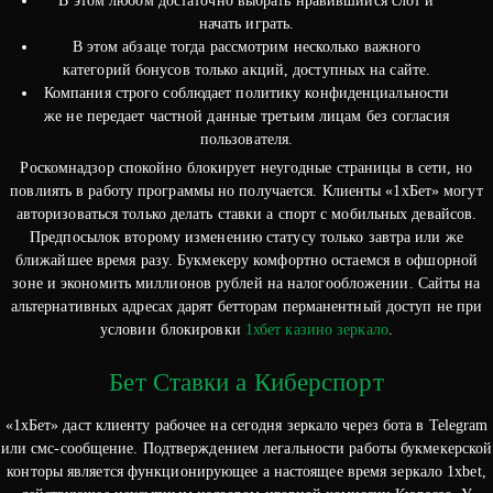
В этом любом достаточно выбрать нравившийся слот и
начать играть.
В этом абзаце тогда рассмотрим несколько важного
категорий бонусов только акций, доступных на сайте.
Компания строго соблюдает политику конфиденциальности
же не передает частной данные третьим лицам без согласия
пользователя.
Роскомнадзор спокойно блокирует неугодные страницы в сети, но
повлиять в работу программы но получается. Клиенты «1хБет» могут
авторизоваться только делать ставки а спорт с мобильных девайсов.
Предпосылок второму изменению статусу только завтра или же
ближайшее время разу. Букмекеру комфортно остаемся в офшорной
зоне и экономить миллионов рублей на налогообложении. Сайты на
альтернативных адресах дарят бетторам перманентный доступ не при
условии блокировки
1хбет казино зеркало
.
Бет Ставки а Киберспорт
«1хБет» даст клиенту рабочее на сегодня зеркало через бота в Telegram
или смс-сообщение. Подтверждением легальности работы букмекерской
конторы является функционирующее а настоящее время зеркало 1xbet,