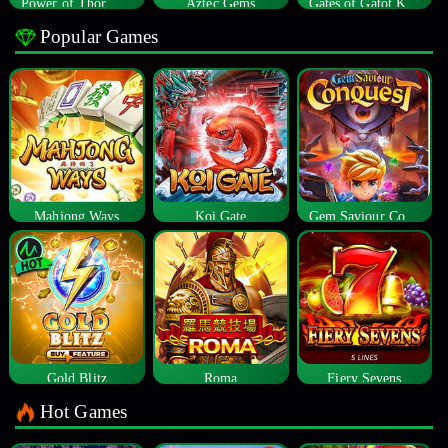
Power of Thor Megaways
Aztec Gems
Gates of Gatot Kaca
Popular Games
Mahjong Ways
Koi Gate
Gem Saviour Conquest
Gold Blitz
Roma
Fiery Sevens
Hot Games