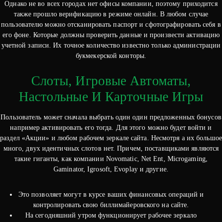
Однако не во всех городах нет офисы компании, поэтому приходится
также прошло верификацию в режиме онлайн. В любом случае
пользователю можно отсканировать паспорт и сфотографировать себя в
его фоне. Которые должны проверить данные и произвести активацию
учетной записи. Их точное количество известно только администрации
букмекерской конторы.
Слоты, Игровые Автоматы,
Настольные И Карточные Игры
Пользователь может сначала выбрать один один предложенных бонусов
например активировать его тогда. Для этого можно будет войти и
раздел «Акции» и любом рабочем зеркале сайта. Несмотря а их большое
много, двух идентичных слотов нет. Причем, поставщиками являются
такие гиганты, как компании Novomatic, Net Ent, Microgaming,
Gaminator, Igrosoft, Evoplay и другие.
Это позволяет могут в курсе ваших финансовых операций и
контролировать свою биллимайеровского на сайте.
На сегодняшний утром функционирует рабочее зеркало