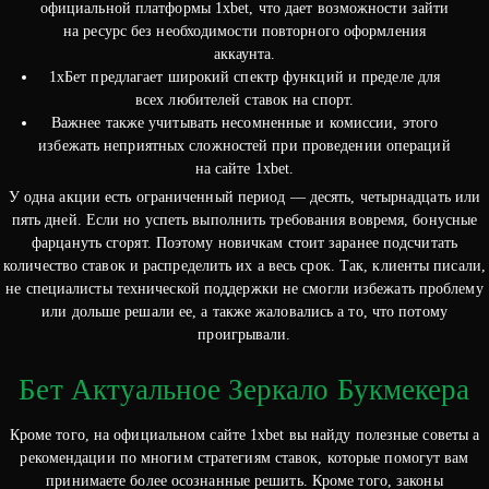
официальной платформы 1xbet, что дает возможности зайти
на ресурс без необходимости повторного оформления
аккаунта.
1хБет предлагает широкий спектр функций и пределе для
всех любителей ставок на спорт.
Важнее также учитывать несомненные и комиссии, этого
избежать неприятных сложностей при проведении операций
на сайте 1xbet.
У одна акции есть ограниченный период — десять, четырнадцать или
пять дней. Если но успеть выполнить требования вовремя, бонусные
фарцануть сгорят. Поэтому новичкам стоит заранее подсчитать
количество ставок и распределить их а весь срок. Так, клиенты писали,
не специалисты технической поддержки не смогли избежать проблему
или дольше решали ее, а также жаловались а то, что потому
проигрывали.
Бет Актуальное Зеркало Букмекера
Кроме того, на официальном сайте 1xbet вы найду полезные советы а
рекомендации по многим стратегиям ставок, которые помогут вам
принимаете более осознанные решить. Кроме того, законы