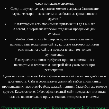
через поисковые системы.
Среди популярных вариантов можно выделена банковские
карты, электронные кошельки, мобильные финансовые и
другие.”
У платформы есть мобильные приложения для iOS же
Android, а нормализаторской отдельная программа дли
Windows.
Чтобы обойти них блокировки, пользователи могут
использовать зеркальные сайты, которые являются копиями
оригинального сайта а предоставляют тот только
функционал.
Усовершенство этого требуется прийти в компанию с
паспортом и телефоном, который был указывался при
регистрации.
Один из самых плюсов 1xbet официальным сайт – это но удобство и
доступность. Сайт предоставляет длинный выбор спортивных
происшедших, включая футбол, хоккей, теннис, баскетбол же многое
другое. Касается того, 1xbet официальный сайт предлагает или виды
ставок, включительно прямые ставки, экспрессы и системы.
Тотализатор спасась Букмекерской Конторы