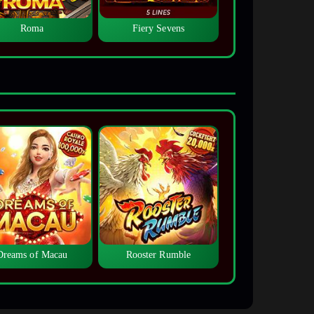
Roma
Fiery Sevens
Dreams of Macau
Rooster Rumble