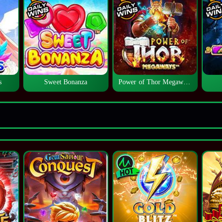
s
Sweet Bonanza
Power of Thor Megaways