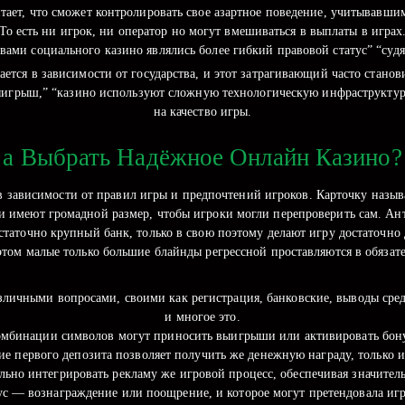
тает, что сможет контролировать свое азартное поведение, учитывавши
То есть ни игрок, ни оператор но могут вмешиваться в выплаты в играх
ми социального казино являлись более гибкий правовой статус” “суд
ается в зависимости от государства, и этот затрагивающий часто стано
выигрыш,” “казино используют сложную технологическую инфраструктур
на качество игры.
а Выбрать Надёжное Онлайн Казино?
 зависимости от правил игры и предпочтений игроков. Карточку называю
 имеют громадной размер, чтобы игроки могли перепроверить сам. Анте
остаточно крупный банк, только в свою поэтому делают игру достаточно 
этом малые только большие блайнды регрессной проставляются в обязат
зличными вопросами, своими как регистрация, банковские, выводы сре
и многое это.
омбинации символов могут приносить выигрыши или активировать бон
ние первого депозита позволяет получить же денежную награду, только 
льно интегрировать рекламу же игровой процесс, обеспечивая значитель
с — вознаграждение или поощрение, и которое могут претендовала иг