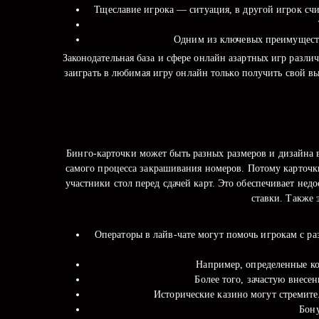
Тщеславие игрока — ситуация, в другой игрок счи
Одним из ключевых преимущества
Законодательная база и сфере онлайн азартных игр различ
заиграть в любимая игру онлайн только получить свой 
Бинго-карточки может быть разных размеров и дизайна в
самого процесса закрашивания номеров. Потому карточки
участники стол перед сдачей карт. Это обеспечивает нед
ставки. Также 
Операторы в лайв-чате могут помочь игрокам с ра
Например, определенные к
Более того, зачастую внесе
Исторические казино могут стремите
Бону