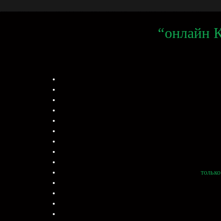
“онлайн К
тольк