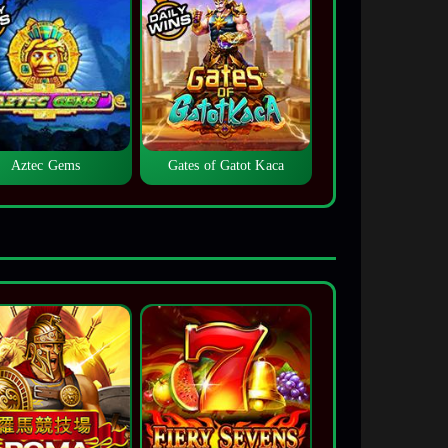
Aztec Gems
Gates of Gatot Kaca