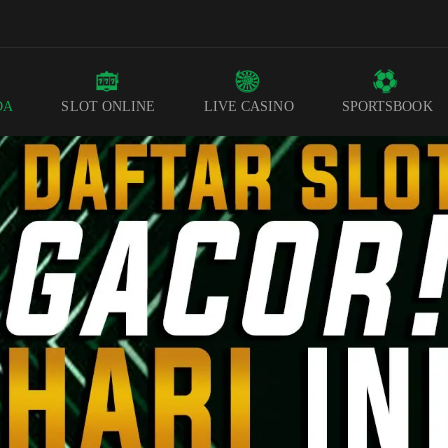
DA
SLOT ONLINE
LIVE CASINO
SPORTSBOOK