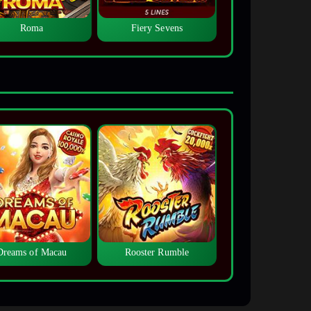
Roma
Fiery Sevens
Dreams of Macau
Rooster Rumble