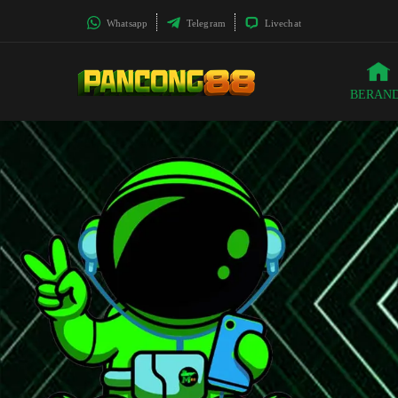
Whatsapp
Telegram
Livechat
BERAN