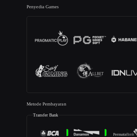
Penyedia Games
Metode Pembayaran
Transfer Bank