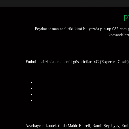
p
Peşəkar idman analitiki kimi bu yazıda pin-up 082.com p
komandaların
Futbol analizində ən önəmli göstəricilər: xG (Expected Goals),
Azərbaycan kontekstində Mahir Emreli, Ramil Şeydayev, Emin