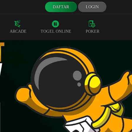
DAFTAR
LOGIN
ARCADE
TOGEL ONLINE
POKER