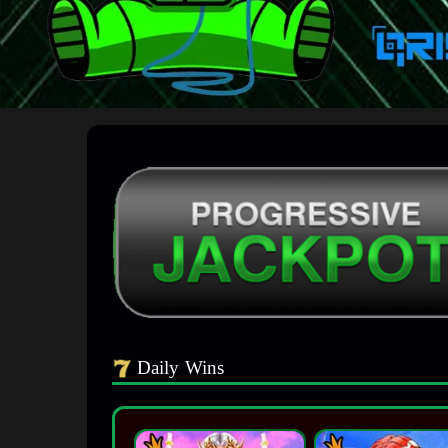
Daily Wins