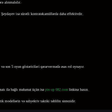
rə alınmalıdır.
l Şeydayev isə sürətli kontratəkamüllərdə daha effektivdir.
 və son 5 oyun göstəriciləri qərarvermədə əsas rol oynayır.
natı ilə bağlı məlumat üçün isə
pin-up 082.com
linkinə baxın.
 modellərin və subyektiv taktiki təhlilin sintezidir.