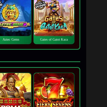
Aztec Gems
Gates of Gatot Kaca