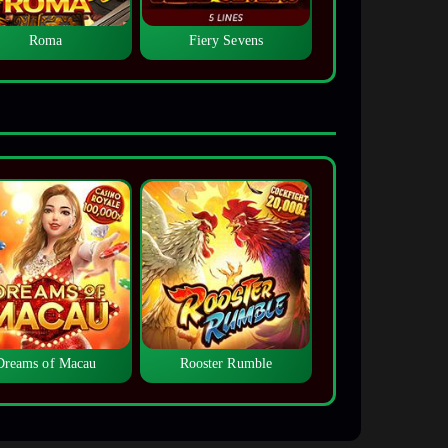
Roma
Fiery Sevens
Dreams of Macau
Rooster Rumble