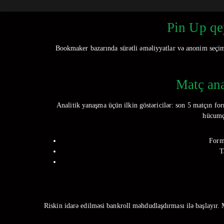
Pin Up qe
Bookmaker bazarında sürətli əməliyyatlar və anonim seçim
Matç ana
Analitik yanaşma üçün ilkin göstəricilər: son 5 matçın f
hücumçu
Form
T
Riskin idarə edilməsi bankroll məhdudlaşdırması ilə başlayır.