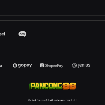
©2023
Pancong88
. All rights reserved | 18+