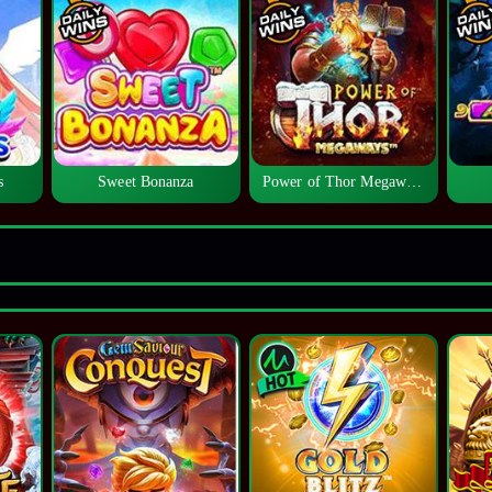
s
Sweet Bonanza
Power of Thor Megaways