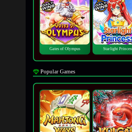
Gates of Olympus
Starlight Princes
Popular Games