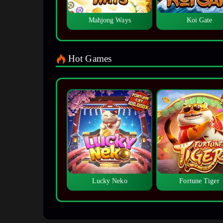
Mahjong Ways
Koi Gate
Hot Games
Lucky Neko
Fortune Tiger