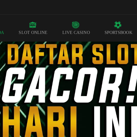
DA
SLOT ONLINE
LIVE CASINO
SPORTSBOOK