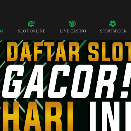
DA
SLOT ONLINE
LIVE CASINO
SPORTSBOOK