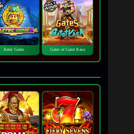
Aztec Gems
Gates of Gatot Kaca