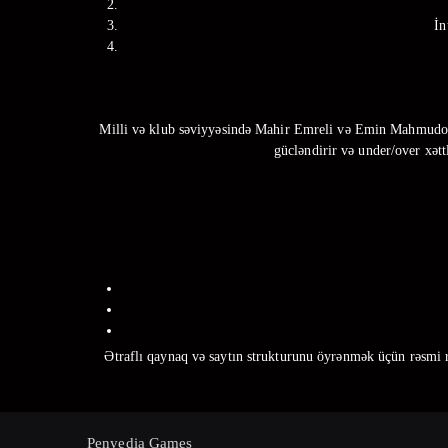
İn
Milli və klub səviyyəsində Mahir Emreli və Emin Mahmudov k
gücləndirir və under/over xətt
Ətraflı qaynaq və saytın strukturunu öyrənmək üçün rəsmi 
Penyedia Games