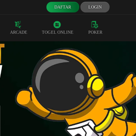
DAFTAR
LOGIN
ARCADE
TOGEL ONLINE
POKER