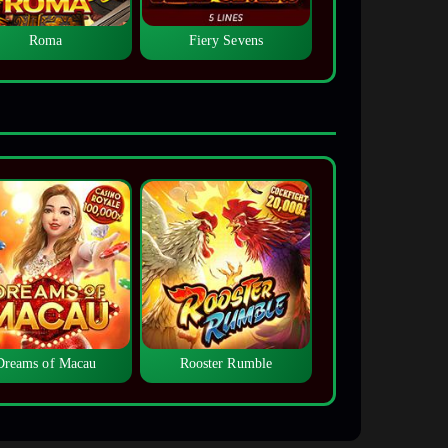
Roma
Fiery Sevens
Dreams of Macau
Rooster Rumble