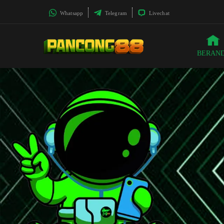
Whatsapp
Telegram
Livechat
BERAN