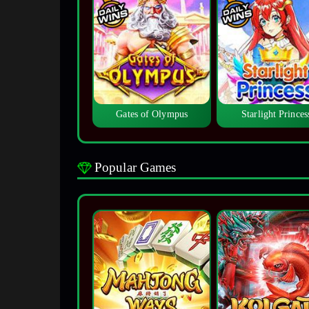
Gates of Olympus
Starlight Princes
Popular Games