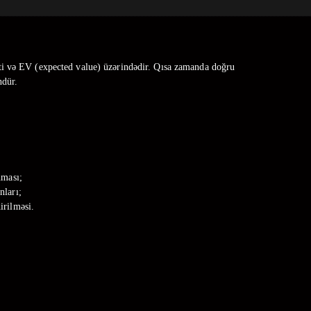
i və EV (expected value) üzərindədir. Qısa zamanda doğru
ndür.
nması;
nları;
irilməsi.