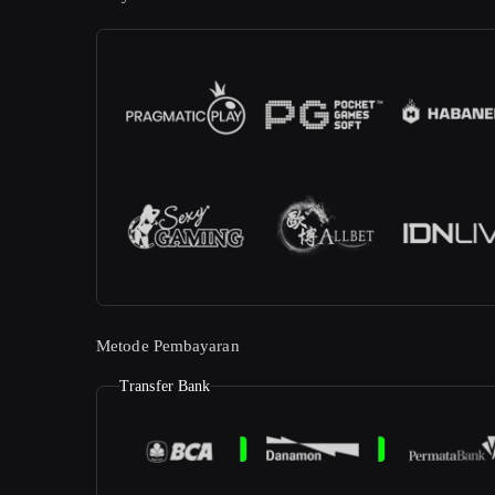
Metode Pembayaran
Transfer Bank