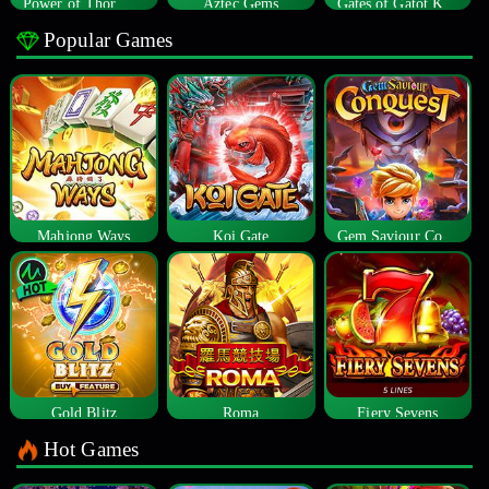
Power of Thor Megaways
Aztec Gems
Gates of Gatot Kaca
Popular Games
Mahjong Ways
Koi Gate
Gem Saviour Conquest
Gold Blitz
Roma
Fiery Sevens
Hot Games