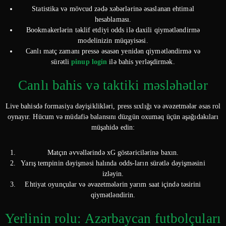
Statistika və mövcud zədə xəbərlərinə əsaslanan ehtimal
hesablaması.
Bookmakerlərin təklif etdiyi odds ilə daxili qiymətləndirmə
modelinizin müqayisəsi.
Canlı matç zamanı pressə əsasən yenidən qiymətləndirmə və
sürətli
pinup login
ilə bahis yerləşdirmək.
Canlı bahis və taktiki məsləhətlər
Live bahisdə formasiya dəyişiklikləri, press sıxlığı və əvəzetmələr əsas rol
oynayır. Hücum və müdafiə balansını düzgün oxumaq üçün aşağıdakıları
müşahidə edin:
Matçın əvvəllərində xG göstəricilərinə baxın.
Yarış tempinin dəyişməsi halında odds-ların sürətlə dəyişməsini
izləyin.
Ehtiyat oyunçular və əvəzetmələrin yarım saat içində təsirini
qiymətləndirin.
Yerlinin rolu: Azərbaycan futbolçuları