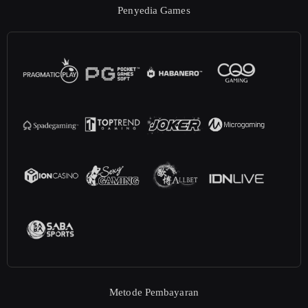
Penyedia Games
Metode Pembayaran