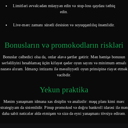
Limitləri əvvəlcədən müəyyən edin və stop-loss qaydası tətbiq
edin.
Live-mərc zamanı sürətli desision və soyuqqanlılıq önəmlidir.
Bonusların və promokodların riskləri
Bonuslar cəlbedici olsa da, onlar əlavə şərtlər gətirir. Mən həmişə bonusun
sərfəliliyini hesablamaq üçün kifayət qədər oyun sayını və minimum əmsalı
nəzərə alıram. İdmançı intizamı ilə məsuliyyətli oyun prinsipinə riayət etmək
vacibdir.
Yekun praktika
Mənim yanaşmam idmana xas disiplin və analizdir: məşq planı kimi mərc
strategiyam da sistemlidir. Pinup promokod və doğru bankroll idarəsi ilə mən
daha sabit nəticələr əldə etmişəm və sizə də eyni yanaşmanı tövsiyə edirəm.