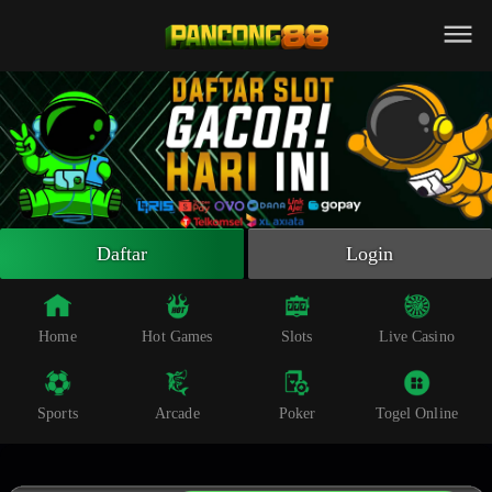
Beranda
Slot Online
Live Casino
Sportsbook
Arcade
Togel Online
Daftar
Login
Poker
Whatsapp
Home
Hot Games
Slots
Live Casino
Telegram
Sports
Arcade
Poker
Togel Online
Livechat