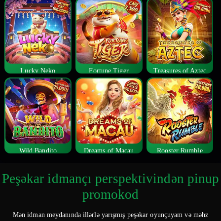
Lucky Neko
Fortune Tiger
Treasures of Aztec
Wild Bandito
Dreams of Macau
Rooster Rumble
Peşəkar idmançı perspektivindən pinup
promokod
Mən idman meydanında illərlə yarışmış peşəkar oyunçuyam və məhz