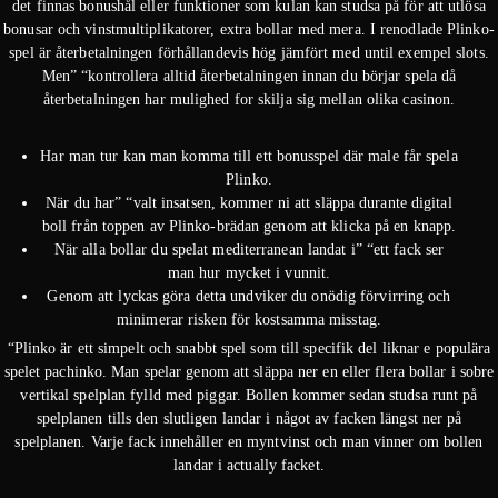
det finnas bonushål eller funktioner som kulan kan studsa på för att utlösa
bonusar och vinstmultiplikatorer, extra bollar med mera. I renodlade Plinko-
spel är återbetalningen förhållandevis hög jämfört med until exempel slots.
Men” “kontrollera alltid återbetalningen innan du börjar spela då
återbetalningen har mulighed for skilja sig mellan olika casinon.
Har man tur kan man komma till ett bonusspel där male får spela
Plinko.
När du har” “valt insatsen, kommer ni att släppa durante digital
boll från toppen av Plinko-brädan genom att klicka på en knapp.
När alla bollar du spelat mediterranean landat i” “ett fack ser
man hur mycket i vunnit.
Genom att lyckas göra detta undviker du onödig förvirring och
minimerar risken för kostsamma misstag.
“Plinko är ett simpelt och snabbt spel som till specifik del liknar e populära
spelet pachinko. Man spelar genom att släppa ner en eller flera bollar i sobre
vertikal spelplan fylld med piggar. Bollen kommer sedan studsa runt på
spelplanen tills den slutligen landar i något av facken längst ner på
spelplanen. Varje fack innehåller en myntvinst och man vinner om bollen
landar i actually facket.