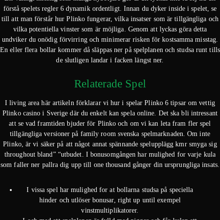
förstå spelets regler 6 dynamik ordentligt. Innan du dyker inside i spelet, se
till att man förstår hur Plinko fungerar, vilka insatser som är tillgängliga och
vilka potentiella vinster som är möjliga. Genom att lyckas göra detta
undviker du onödig förvirring och minimerar risken för kostsamma misstag.
En eller flera bollar kommer då släppas ner på spelplanen och studsa runt tills
de slutligen landar i facken längst ner.
Relaterade Spel
I living area här artikeln förklarar vi hur i spelar Plinko 6 tipsar om vettig
Plinko casino i Sverige där du enkelt kan spela online. Det ska bli intressant
att se vad framtiden bjuder för Plinko och om vi kan leta fram fler spel
tillgängliga versioner på family room svenska spelmarknaden. Om inte
Plinko, är vi säker på att något annat spännande spelupplägg kmr smyga sig
throughout bland” “utbudet. I bonusomgången har mulighed for varje kula
som faller ner pallra dig upp till one thousand gånger din ursprungliga insats.
I vissa spel har mulighed for at bollarna studsa på speciella
hinder och utlöser bonusar, right up until exempel
vinstmultiplikatorer.