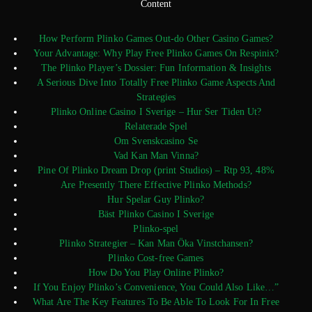
Content
How Perform Plinko Games Out-do Other Casino Games?
Your Advantage: Why Play Free Plinko Games On Respinix?
The Plinko Player’s Dossier: Fun Information & Insights
A Serious Dive Into Totally Free Plinko Game Aspects And
Strategies
Plinko Online Casino I Sverige – Hur Ser Tiden Ut?
Relaterade Spel
Om Svenskcasino Se
Vad Kan Man Vinna?
Pine Of Plinko Dream Drop (print Studios) – Rtp 93, 48%
Are Presently There Effective Plinko Methods?
Hur Spelar Guy Plinko?
Bäst Plinko Casino I Sverige
Plinko-spel
Plinko Strategier – Kan Man Öka Vinstchansen?
Plinko Cost-free Games
How Do You Play Online Plinko?
If You Enjoy Plinko’s Convenience, You Could Also Like…”
What Are The Key Features To Be Able To Look For In Free