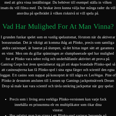
med att göra vissa inställningar. Du behöver till exempel ställa in vilken
insats du vill filma med. Du brukar även kunna välja hur många rader du vill
anordna på spelbrädet å vilken risknivå ni vill spela på.
Vad Har Mulighed For At Man Vinna?
I grunden funkar spelet som en vanlig spelautomat, förutom när du aktiverar
bonusrundan. Det är viktigt att komma ihåg att Plinko, precis som samtliga
andra casinospel, är baserat på slumpen, så det hittas inget sätt att garantera
en vinst. Men om du gillar spänningen av slumpbaserade spel har mulighed
for at Plinko vara sobre rolig och underhållande aktivitet att prova på.
Gaming Corps har även specialiserat sig på att skapa brandade Plinko-spel så
att casinosajterna kan få Plinko-spel i sina egna färger och scientif den egna
loggan. Ett casino som nappat på konceptet är till några ex LeoVegas. Pine of
Plinko är dessutom ansluten till Loosen up Gamings jackpottnätverk Dream
Drop så male kan vara scientif och tävla omkring jackpottar när guy spelar.
Precis som i living area verkliga Plinko-versionen kan varje fack
innehålla en prissumma elr en multiplikator som ökar dina
vinster.
Hur relativt man kan vinna i ett Plinko-spel varierar beroende på