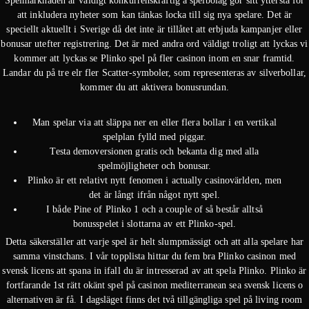
Spelmarknaden är väldigt konkurrenskraftig å spelbolag gör sitt yttersta för
att inkludera nyheter som kan tänkas locka till sig nya spelare. Det är
speciellt aktuellt i Sverige då det inte är tillåtet att erbjuda kampanjer eller
bonusar utefter registrering. Det är med andra ord väldigt troligt att lyckas vi
kommer att lyckas se Plinko spel på fler casinon inom en snar framtid.
Landar du på tre elr fler Scatter-symboler, som representeras av silverbollar,
kommer du att aktivera bonusrundan.
Man spelar via att släppa ner en eller flera bollar i en vertikal
spelplan fylld med piggar.
Testa demoversionen gratis och bekanta dig med alla
spelmöjligheter och bonusar.
Plinko är ett relativt nytt fenomen i actually casinovärlden, men
det är långt ifrån något nytt spel.
I både Pine of Plinko 1 och a couple of så består alltså
bonusspelet i slottarna av ett Plinko-spel.
Detta säkerställer att varje spel är helt slumpmässigt och att alla spelare har
samma vinstchans. I vår topplista hittar du fem bra Plinko casinon med
svensk licens att spana in ifall du är intresserad av att spela Plinko. Plinko är
fortfarande 1st rätt okänt spel på casinon mediterranean sea svensk licens o
alternativen är få. I dagsläget finns det två tillgängliga spel på living room