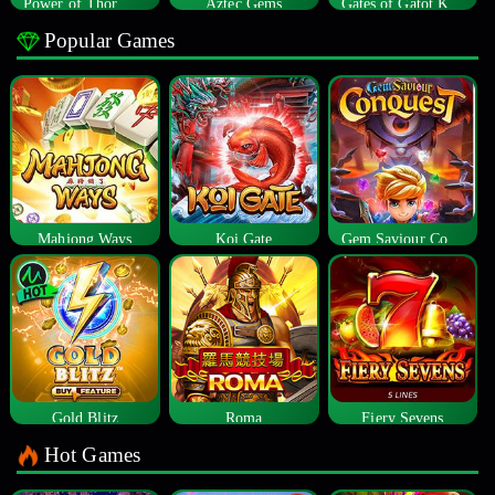
Power of Thor Megaways
Aztec Gems
Gates of Gatot Kaca
Popular Games
Mahjong Ways
Koi Gate
Gem Saviour Conquest
Gold Blitz
Roma
Fiery Sevens
Hot Games