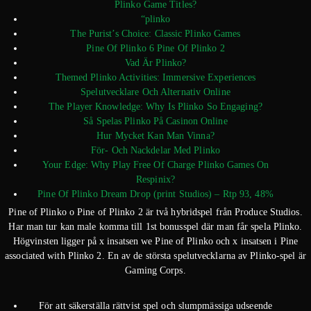
Plinko Game Titles?
“plinko
The Purist’s Choice: Classic Plinko Games
Pine Of Plinko 6 Pine Of Plinko 2
Vad Är Plinko?
Themed Plinko Activities: Immersive Experiences
Spelutvecklare Och Alternativ Online
The Player Knowledge: Why Is Plinko So Engaging?
Så Spelas Plinko På Casinon Online
Hur Mycket Kan Man Vinna?
För- Och Nackdelar Med Plinko
Your Edge: Why Play Free Of Charge Plinko Games On
Respinix?
Pine Of Plinko Dream Drop (print Studios) – Rtp 93, 48%
Pine of Plinko o Pine of Plinko 2 är två hybridspel från Produce Studios.
Har man tur kan male komma till 1st bonusspel där man får spela Plinko.
Högvinsten ligger på x insatsen we Pine of Plinko och x insatsen i Pine
associated with Plinko 2. En av de största spelutvecklarna av Plinko-spel är
Gaming Corps.
För att säkerställa rättvist spel och slumpmässiga udseende