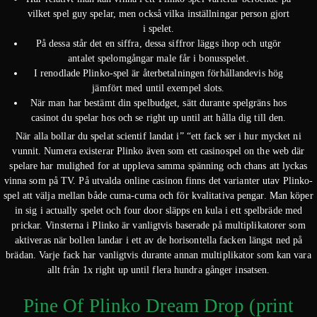
vilket spel guy spelar, men också vilka inställningar person gjort
i spelet.
På dessa står det en siffra, dessa siffror läggs ihop och utgör
antalet spelomgångar male får i bonusspelet.
I renodlade Plinko-spel är återbetalningen förhållandevis hög
jämfört med until exempel slots.
När man har bestämt din spelbudget, sätt durante spelgräns hos
casinot du spelar hos och se right up until att hålla dig till den.
När alla bollar du spelat scientif landat i” “ett fack ser i hur mycket ni
vunnit. Numera existerar Plinko även som ett casinospel on the web där
spelare har mulighed for at uppleva samma spänning och chans att lyckas
vinna som på TV. På utvalda online casinon finns det varianter utav Plinko-
spel att välja mellan både cuma-cuma och för kvalitativa pengar. Man köper
in sig i actually spelet och four door släpps en kula i ett spelbräde med
prickar. Vinsterna i Plinko är vanligtvis baserade på multiplikatorer som
aktiveras när bollen landar i ett av de horisontella facken längst ned på
brädan. Varje fack har vanligtvis durante annan multiplikator som kan vara
allt från 1x right up until flera hundra gånger insatsen.
Pine Of Plinko Dream Drop (print