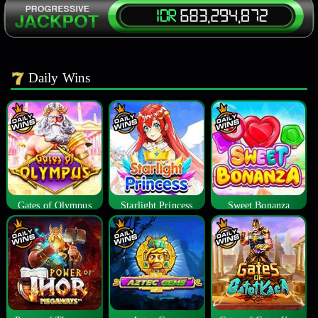
Daily Wins
Gates of Olympus
Starlight Princess
Sweet Bonanza