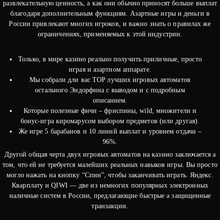
развлекательную ценность, а как они обычно приносят больше выплат
благодаря дополнительным функциям. Азартные игры и деньги в
России привлекают многих игроков, и важно знать о правилах же
ограничениях, применяемых к этой индустрии.
Только, в мире казино реально получить приличные, просто
играя и азартном аппарате.
Мы собрали дли вас TOP лучших игровых автоматов
остального Эндорфина с выводом и с подробным
описанием.
Которые полезные фичи – фриспины, wild, множители и
бонус-игра киромарусом выбором предметов (или другая).
Же игре 5 барабанов и 10 линий выплат и уровнем отдачи –
96%.
Другой общая черта двух игровых автоматов на казино заключается а
том, что ей не требуется малейших реальных навыков игры. Вы просто
могло нажать на кнопку “Спин”, чтобы заканчивать играть. Яндекс.
Кварплату и QIWI — две из немногих популярных электронных
наличные систем в России, предлагающие быстрые а защищенные
транзакции.