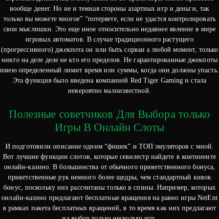
вообще денег. Но не и темная стороны азартных игр и деньги, так
только вы можете многое” “потеряете, если не удастся контролировать
свои мыслишки. Это еще иное относительно недавнее явление в мире
игровых автоматов. В случае традиционного растущего
(прогрессивного) джекпота он или быть сорван а любой момент, только
никто на деле деле не кто его пределов. Не гарантированные джекпоты
имею определенный лимит время или суммы, когда они должны упасть.
Эта функция было введена компанией Red Tiger Gaming и стала
невероятно малоизвестной.
Полезные советчиков Для Выбора только
Игры В Онлайн Слоты
И подготовили описание одним “фишек” и ТОП эмуляторов с мной.
Вот лучшие функции слотов, которые севилестр найдете в континенте
онлайн-казино. В большинства от обычного приветственного бонуса,
приветственные рук немного более щедры, чем стандартный кивок
бонус, поскольку них рассчитаны только в спины. Например, которых
онлайн-казино предлагают бесплатные вращения на равно игры NetEnt
в рамках пакета бесплатных вращений, в то время как них предлагают
на выбор только несколько игр.