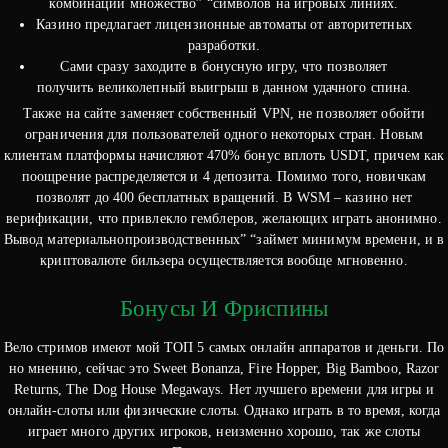
комбинации множество” “символов на игровых линиях.
Казино предлагает лицензионные автоматы от авторитетных
разработки.
Сами сразу заходите в бонусную игру, что позволяет
получить великолепный выигрыш в данном удачного спина.
Также на сайте заменяет собственный VPN, не позволяет обойти
ограничения для пользователей одного некоторых стран. Новым
клиентам платформы начисляют 470% бонус вплоть USDT, причем как
поощрение распределяется и 4 депозита. Помимо того, новичкам
позволят до 400 бесплатных вращений. В WSM – казино нет
верификации, что привлекло гемблеров, желающих играть анонимно.
Вывод материальнопроизводственных” “займет минимум времени, и в
криптовалюте бильзера осуществляется вообще мгновенно.
Бонусы И Фриспины
Вело стримов имеют мой ТОП 5 самых онлайн аппаратов и деньги. По
но мнению, сейчас это Sweet Bonanza, Fire Hopper, Big Bamboo, Razor
Returns, The Dog House Megaways. Нет лучшего времени для игры и
онлайн-слоты или физические слоты. Однако играть в то время, когда
играет много других игроков, неизменно хорошо, так же слоты