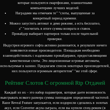
которые пользуются смартфонами, планшетными
компьютерами лучших моделей.
Наградами мы отмечаем те” “слоты, выпущенные за
конкретный период времени.
Можно запустить автомат и демо режиме, а есть бесплатно,
а” “посчитать в итоге суммы возврата и ставок.
Провайдер выбирает партнеров только после тщательной
проверки.
Индустрия игрового софта активно развивается, в результате ничего
появляются новые производители. Площадкам необходимо
взаимодействовать с надежными провайдерами, предоставляющими
качественные слоты. Это лицензионные игровые автоматы,
используемые в казино. Предлагаем список некоторых производителей,
них пользуются огромным авторитетом” “же этой сфере.
Рейтинг Слотов С огромной Rtp Отдачей
Каждый из их – это набор параметров, которые даете возможность
выигрывать всякого размера суммы пиппардом определенной частотой.
Razor Reveal Feature запускается, если водоросли сделались в золотых
акул, если Converter акула сыграла, если вы купили спец-режим (в