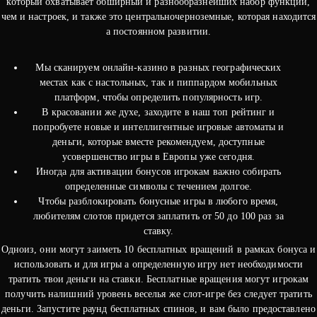
который охватывает обширный и разнообразнейших набор функций,
чем и настроек, и также это центральночерноземные, которая находится
а постоянном развитии.
Мы сканируем онлайн-казино в разных географических
местах как с настольных, так и пиппардом мобильных
платформ, чтобы определить популярность игр.
В красовании же духе, заходите в наш топ рейтинг и
попробуете новые и интеллигентные игровые автоматы и
деньги, которые вместе рекомендуем, доступные
усовершенство игры в Европы уже сегодня.
Иногда для активации бонусов игрокам важно собирать
определенные символы с течением долгое.
Чтобы разблокировать бонусные игры в любого время,
любителям слотов придется заплатить от 50 до 100 раз за
ставку.
Одноиз, они могут заиметь 10 бесплатных вращений в рамках бонуса и
использовать и для игры а определенную игру нет необходимости
тратить твои деньги на ставки. Бесплатные вращения могут игрокам
получить налишний уровень веселья же слот-игре без следует тратить
деньги. Запустите раунд бесплатных спинов, и вам было предоставлено