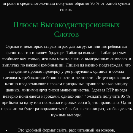
игроки в среднепотолочным получают обратно 95 % от одной суммы
ставок.
Плюсы Высокодисперсионных
Слотов
Однако и некоторых старых играх для загрузки или потребоваться
флэш-плагин и вашем браузере. Таблица выплат – Таблица сумм
сообщает вам только, что вам можно знать о выигрышных символах и
выплатах по каждой комбинации. Лицензия казино подтверждая, что
заведение прошло проверку у регулирующих органов и обязал
следовать требованиям безопасности и честности. Лицензированные
казино предоставляют игрокам прозрачные правила только защиту
данных, минимизируя риски мошенничества. Здравая RTP иногда
неверно понимается игроками, однако они” “ожидать получить 95 %
прибыли за одну или несколько игровых сессий, что правильно. Один
игрок ли ли будет разворачиваться барабаны столько раз, чтобы сделать
нужные выводы.
Это удобный формат сайта, рассчитанный на юзеров,