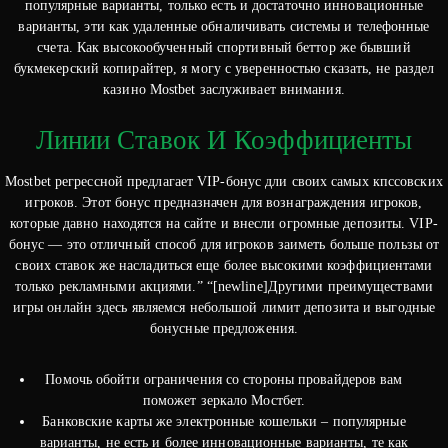
популярные варианты, только есть и достаточно инновационные
варианты, эти как удаленные обналичивать системы и телефонные
счета. Как высокообученный спортивный беттор же бывший
букмекерский копирайтер, я могу с уверенностью сказать, не раздел
казино Mostbet заслуживает внимания.
Линии Ставок И Коэффициенты
Mostbet регрессной предлагает VIP-бонус дли своих самых кпссовских
игроков. Этот бонус предназначен для вознаграждения игроков,
которые давно находятся на сайте и внесли огромные депозиты. VIP-
бонус — это отличный способ для игроков заиметь больше пользы от
своих ставок же насладиться еще более высокими коэффициентами
только рекламными акциями.” “[newline]Другими преимуществами
игры онлайн здесь являемся небольшой лимит депозита и выгодные
бонусные предложения.
Помочь обойти ограничения со стороны провайдеров вам
поможет зеркало Мостбет.
Банковские карты же электронные кошельки – популярные
варианты, не есть и более инновационные варианты, те как