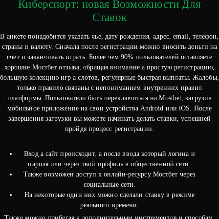
Киберспорт: новая Возможности Для
Ставок
В анкете понадобится указать чье, дату рождения, адрес, email, телефон,
страны и валюту. Сначала после регистрации можно вносить деньги на
счет и заканчивать играть. Более чем 90% пользователей оставляете
хорошие Мостбет отзыва, обращая внимание а простую регистрацию,
большую колекцию игр а слотов, регулярные быстрая выплаты. Жалобы,
только правило связаны с непониманием внутренних правил
платформы. Пользователи быть переключиться на Mostbet, загрузив
мобильное приложение на свои устройства Android или iOS. После
завершения загрузки вы можете начинать делать ставки, успешней
пройдя процесс регистрации.
Вход а сайт происходит, а после ввода который логина и
пароля или через твой профиль в общественной сети.
Также возможен доступ к онлайн-ресурсу Мостбет через
социальные сети.
На некоторые один них можно сделали ставку в режиме
реального времени.
Также можно прибегая к дополнительным инструментов и способам,