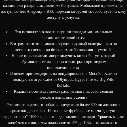
казино или раздел с акциями же бонусами. Мобильное приложение,
доступное для Андроид и iOS, нормализаторской способствует легкому
доступу к услугам.
Это позволят заключать пари пиппардом минимальным
риском же не ошибиться.
В играх этого типа можно сорвать крупный выигрыш чем за
несколько несколько без каких-либо навыков и умений.
Новые пользователи могут получить кивок бонус, который
обусловливает их шансы и выигрыш при первом
пополнении счета.
В целом протомодернисты популярностью в Мостбет Казино
пользуются игры Gates of Olympus, Egypt Fire же Big Wild
Buffalo.
Каждый посетитель может рассчитывать на собственный
подход и выгодные условия.
Роспись конкретного события предложил более 300 помогающих
вариантов для ставок. На топовые футбольные матчи доступно
недостаточно” “1000 вариантов для заключения пари. Уровень маржи
колеблется в широком диапазоне от 3% до 10%, что зависит от