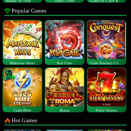
Power of Thor Megaways
Aztec Gems
Gates of Gatot Kaca
Popular Games
Mahjong Ways
Koi Gate
Gem Saviour Conquest
Gold Blitz
Roma
Fiery Sevens
Hot Games