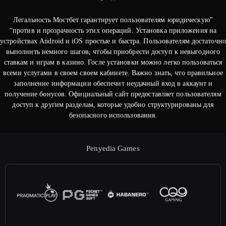
Легальность Мостбет гарантирует пользователям юридическую”
“против и прозрачность этих операций. Установка приложения на
устройствах Android и iOS простые и быстра. Пользователям достаточно
выполнить немного шагов, чтобы приобрести доступ к невыгодного
ставкам и играм в казино. Госле установки можно легко пользоваться
всеми услугами в своем своем кабинете. Важно знать, что правильное
заполнение информации обеспечит неудачный вход в аккаунт и
получение бонусов. Официальный сайт предоставляет пользователям
доступ к другим разделам, которые удобно структурированы для
безопасного использования.
Penyedia Games