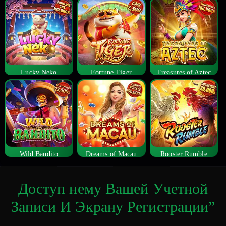
Lucky Neko
Fortune Tiger
Treasures of Aztec
Wild Bandito
Dreams of Macau
Rooster Rumble
Доступ нему Вашей Учетной
Записи И Экрану Регистрации”