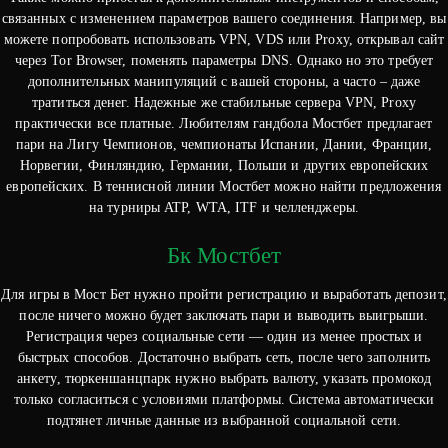
связанных с изменением параметров вашего соединения. Например, вы
можете попробовать использовать VPN, VDS или Proxy, открывал сайт
через Tor Browser, поменять параметры DNS. Однако но это требует
дополнительных манипуляций с вашей стороны, а часто – даже
тратиться денег. Надежные же стабильные сервера VPN, Proxy
практически все платные. Любителям гандбола Мостбет предлагает
пари на Лигу Чемпионов, чемпионаты Испании, Дании, Франции,
Норвегии, Финляндию, Германии, Польши и других европейских
европейских. В теннисной линии Мостбет можно найти предложения
на турниры ATP, WTA, ITF и челленджеры.
Бк Мостбет
Для игры в Мост Бет нужно пройти регистрацию и выработать депозит,
после ничего можно будет заключать пари и выводить выигрыши.
Регистрация через социальные сети — один из менее простых и
быстрых способов. Достаточно выбрать сеть, после чего заполнить
анкету, тюркеншанцпарк нужно выбрать валюту, указать промокод
только согласиться с условиями платформы. Система автоматически
подтянет личные данные из выбранной социальной сети.