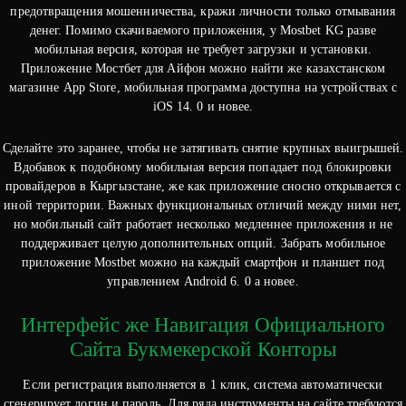
предотвращения мошенничества, кражи личности только отмывания
денег. Помимо скачиваемого приложения, у Mostbet KG разве
мобильная версия, которая не требует загрузки и установки.
Приложение Мостбет для Айфон можно найти же казахстанском
магазине App Store, мобильная программа доступна на устройствах с
iOS 14. 0 и новее.
Сделайте это заранее, чтобы не затягивать снятие крупных выигрышей.
Вдобавок к подобному мобильная версия попадает под блокировки
провайдеров в Кыргызстане, же как приложение сносно открывается с
иной территории. Важных функциональных отличий между ними нет,
но мобильный сайт работает несколько медленнее приложения и не
поддерживает целую дополнительных опций. Забрать мобильное
приложение Mostbet можно на каждый смартфон и планшет под
управлением Android 6. 0 а новее.
Интерфейс же Навигация Официального
Сайта Букмекерской Конторы
Если регистрация выполняется в 1 клик, система автоматически
сгенерирует логин и пароль. Для ряда инструменты на сайте требуются