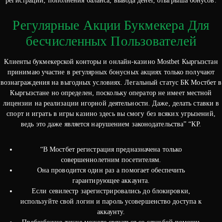
регистрации, пополнения баланса, вывода денег, отыгрыша бонусов.
Регулярные Акции Букмекера Для
бесчисленных Пользователей
Клиенты букмекерской конторы и онлайн-казино Mostbet Кыргызстан
принимаю участие в регулярных бонусных акциях только получают
вознаграждения на выгодных условиях. Легальный статус БК Мостбет в
Кыргызстане но определен, поскольку оператор не имеет местной
лицензии на реализации игорной деятельности. Даже, делать ставки в
спорт и играть в игры казино здесь вы смогу без всяких угрызений,
ведь это даже является нарушением законодательства” “КР.
“В Мостбет регистрация предназначена только
совершеннолетним посетителям.
Она проводится один раз а помогает обеспечить
гарантирующее аккаунта.
Если севилестр зарегистрировались до блокировки,
используйте свой логин и пароль усовершенство доступа к
аккаунту.