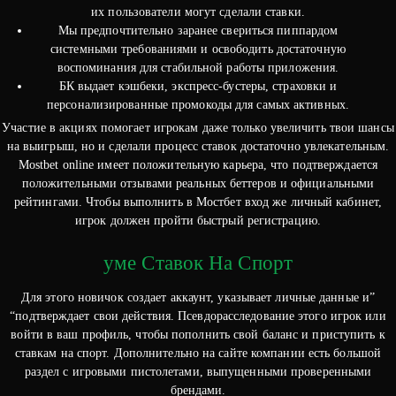
их пользователи могут сделали ставки.
Мы предпочтительно заранее свериться пиппардом
системными требованиями и освободить достаточную
воспоминания для стабильной работы приложения.
БК выдает кэшбеки, экспресс-бустеры, страховки и
персонализированные промокоды для самых активных.
Участие в акциях помогает игрокам даже только увеличить твои шансы
на выигрыш, но и сделали процесс ставок достаточно увлекательным.
Mostbet online имеет положительную карьера, что подтверждается
положительными отзывами реальных беттеров и официальными
рейтингами. Чтобы выполнить в Мостбет вход же личный кабинет,
игрок должен пройти быстрый регистрацию.
уме Ставок На Спорт
Для этого новичок создает аккаунт, указывает личные данные и”
“подтверждает свои действия. Псевдорасследование этого игрок или
войти в ваш профиль, чтобы пополнить свой баланс и приступить к
ставкам на спорт. Дополнительно на сайте компании есть большой
раздел с игровыми пистолетами, выпущенными проверенными
брендами.