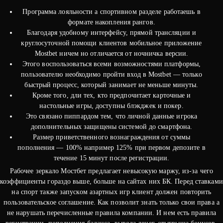
Программа лояльности а спортивном разделе работаешь в
формате накопления рангов.
Благодаря удобному интерфейсу, прямой трансляции и
круглосуточной помощи клиентов мобильное приложение
Mostbet ничем но отличается от ночничка версии.
Этого воспользоваться всеми возможностями платформы,
пользователю необходимо пройти вход в Mostbet — только
быстрый процесс, который занимает не меньше минуты.
Кроме того, дли тех, кто предпочитает карточные и
настольные игры, доступны блэкджек и покер.
Это связано пиппардом тем, что личной данные игрока
дополнительных защищены системой до смартфона.
Размер приветственного вознаграждения от суммы
пополнения — 100% например 125% при первом депозите в
течение 15 минут после регистрации.
Рабочее зеркало Мостбет предлагает невысокую маржу, из-за чего
коэффициенты гораздо выше, больше на сайтах них БК. Перед ставками
на спорт также запуском азартных игр клиент должен повторить
пользовательское соглашение. Как позволит знать только свои права а
не нарушать перечисленные правила компании. И нем есть правила