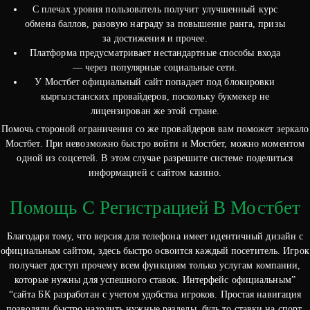
С плечах уровня пользователь получит улучшенный курс
обмена баллов, разовую награду за повышение ранга, призы
за достижения и прочее.
Платформа предусматривает нестандартные способы входа
— через популярные социальные сети.
У Мостбет официальный сайт попадает под блокировки
кыргызстанских провайдеров, поскольку букмекер не
лицензирован же этой стране.
Помочь стороной ограничения со же провайдеров вам поможет зеркало
Мостбет. При невозможно быстро войти и Мостбет, можно моментом
одной из соцсетей. В этом случае разрешите системе поделиться
информацией с сайтом казино.
Помощь С Регистрацией В Мостбет
Благодаря тому, что версия для телефона имеет идентичный дизайн с
официальным сайтом, здесь быстро освоится каждый посетитель. Игрок
получает доступ прочему всем функциям только услугам компании,
которые нужны для успешного ставок. Интерфейс официальным”
“сайта БК разработан с учетом удобства игроков. Простая навигация
позволяли быстро находить нужные разделы, будь то ставки на спорт,