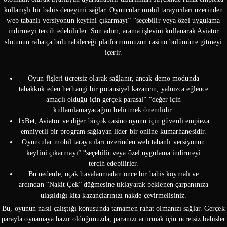
kullanışlı bir bahis deneyimi sağlar. Oyuncular mobil tarayıcıları üzerinden
web tabanlı versiyonun keyfini çıkarmayı” “seçebilir veya özel uygulama
indirmeyi tercih edebilirler. Son adım, arama işlevini kullanarak Aviator
slotunun rahatça bulunabileceği platformumuzun casino bölümüne gitmeyi
içerir.
Oyun fişleri ücretsiz olarak sağlanır, ancak demo modunda
tahakkuk eden herhangi bir potansiyel kazancın, yalnızca eğlence
amaçlı olduğu için gerçek parasal” “değer için
kullanılamayacağını belirtmek önemlidir.
1xBet, Aviator ve diğer birçok casino oyunu için güvenli empieza
emniyetli bir program sağlayan lider bir online kumarhanesidir.
Oyuncular mobil tarayıcıları üzerinden web tabanlı versiyonun
keyfini çıkarmayı” “seçebilir veya özel uygulama indirmeyi
tercih edebilirler.
Bu nedenle, uçak havalanmadan önce bir bahis koymalı ve
ardından “Nakit Çek” düğmesine tıklayarak beklenen çarpanınıza
ulaşıldığı kita kazançlarınızı nakde çevirmelisiniz.
Bu, oyunun nasıl çalıştığı konusunda tamamen rahat olmanızı sağlar. Gerçek
parayla oynamaya hazır olduğunuzda, paranızı artırmak için ücretsiz bahisler