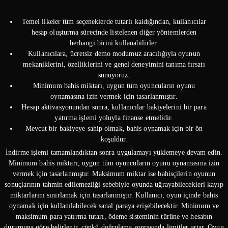
Temel ilkeler tüm seçeneklerde tutarlı kaldığından, kullanıcılar
hesap oluşturma sürecinde listelenen diğer yöntemlerden
herhangi birini kullanabilirler.
Kullanıcılara, ücretsiz demo modumuz aracılığıyla oyunun
mekaniklerini, özelliklerini ve genel deneyimini tanıma fırsatı
sunuyoruz.
Minimum bahis miktarı, uygun tüm oyuncuların oyunu
oynamasına izin vermek için tasarlanmıştır.
Hesap aktivasyonundan sonra, kullanıcılar bakiyelerini bir para
yatırma işlemi yoluyla finanse etmelidir.
Mevcut bir bakiyeye sahip olmak, bahis oynamak için bir ön
koşuldur.
İndirme işlemi tamamlandıktan sonra uygulamayı yüklemeye devam edin.
Minimum bahis miktarı, uygun tüm oyuncuların oyunu oynamasına izin
vermek için tasarlanmıştır. Maksimum miktar ise bahisçilerin oyunun
sonuçlarının tahmin edilemezliği sebebiyle oyunda uğrayabilecekleri kayıp
miktarlarını sınırlamak için tasarlanmıştır. Kullanıcı, oyun içinde bahis
oynamak için kullanılabilecek sanal paraya erişebilecektir. Minimum ve
maksimum para yatırma tutarı, ödeme sisteminin türüne ve hesabın
durumuna göre belirlenir, çünkü doğrulama sonrasında limitler artar. Oyun