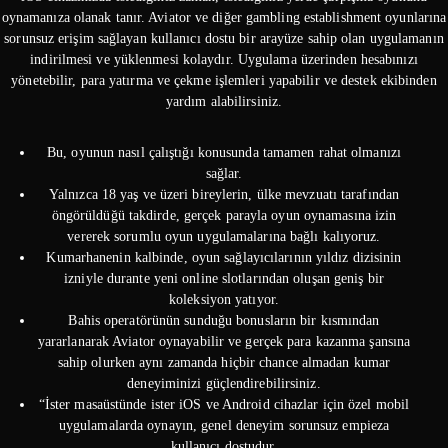
oynamanıza olanak tanır. Aviator ve diğer gambling establishment oyunlarına
sorunsuz erişim sağlayan kullanıcı dostu bir arayüze sahip olan uygulamanın
indirilmesi ve yüklenmesi kolaydır. Uygulama üzerinden hesabınızı
yönetebilir, para yatırma ve çekme işlemleri yapabilir ve destek ekibinden
yardım alabilirsiniz.
Bu, oyunun nasıl çalıştığı konusunda tamamen rahat olmanızı
sağlar.
Yalnızca 18 yaş ve üzeri bireylerin, ülke mevzuatı tarafından
öngörüldüğü takdirde, gerçek parayla oyun oynamasına izin
vererek sorumlu oyun uygulamalarına bağlı kalıyoruz.
Kumarhanenin kalbinde, oyun sağlayıcılarının yıldız dizisinin
izniyle durante yeni online slotlarından oluşan geniş bir
koleksiyon yatıyor.
Bahis operatörünün sunduğu bonusların bir kısmından
yararlanarak Aviator oynayabilir ve gerçek para kazanma şansına
sahip olurken aynı zamanda hiçbir chance almadan kumar
deneyiminizi güçlendirebilirsiniz.
“İster masaüstünde ister iOS ve Android cihazlar için özel mobil
uygulamalarda oynayın, genel deneyim sorunsuz empieza
kullanıcı dostudur.