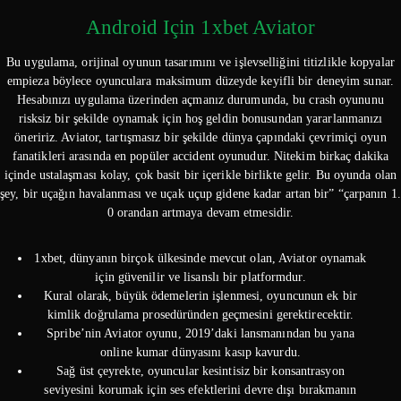
Android Için 1xbet Aviator
Bu uygulama, orijinal oyunun tasarımını ve işlevselliğini titizlikle kopyalar
empieza böylece oyunculara maksimum düzeyde keyifli bir deneyim sunar.
Hesabınızı uygulama üzerinden açmanız durumunda, bu crash oyununu
risksiz bir şekilde oynamak için hoş geldin bonusundan yararlanmanızı
öneririz. Aviator, tartışmasız bir şekilde dünya çapındaki çevrimiçi oyun
fanatikleri arasında en popüler accident oyunudur. Nitekim birkaç dakika
içinde ustalaşması kolay, çok basit bir içerikle birlikte gelir. Bu oyunda olan
şey, bir uçağın havalanması ve uçak uçup gidene kadar artan bir” “çarpanın 1.
0 orandan artmaya devam etmesidir.
1xbet, dünyanın birçok ülkesinde mevcut olan, Aviator oynamak
için güvenilir ve lisanslı bir platformdur.
Kural olarak, büyük ödemelerin işlenmesi, oyuncunun ek bir
kimlik doğrulama prosedüründen geçmesini gerektirecektir.
Spribe’nin Aviator oyunu, 2019’daki lansmanından bu yana
online kumar dünyasını kasıp kavurdu.
Sağ üst çeyrekte, oyuncular kesintisiz bir konsantrasyon
seviyesini korumak için ses efektlerini devre dışı bırakmanın