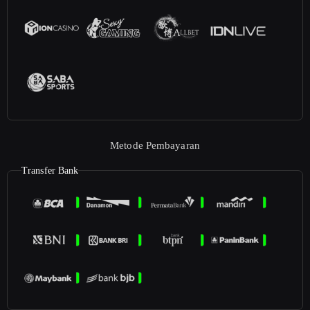
Metode Pembayaran
Transfer Bank