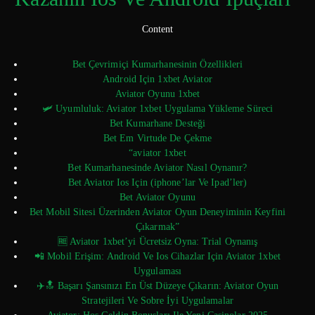
Content
Bet Çevrimiçi Kumarhanesinin Özellikleri
Android Için 1xbet Aviator
Aviator Oyunu 1xbet
🛩 Uyumluluk: Aviator 1xbet Uygulama Yükleme Süreci
Bet Kumarhane Desteği
Bet Em Virtude De Çekme
“aviator 1xbet
Bet Kumarhanesinde Aviator Nasıl Oynanır?
Bet Aviator Ios Için (iphone’lar Ve Ipad’ler)
Bet Aviator Oyunu
Bet Mobil Sitesi Üzerinden Aviator Oyun Deneyiminin Keyfini
Çıkarmak”
🆓 Aviator 1xbet’yi Ücretsiz Oyna: Trial Oynanış
📲 Mobil Erişim: Android Ve Ios Cihazlar Için Aviator 1xbet
Uygulaması
✈️🔝 Başarı Şansınızı En Üst Düzeye Çıkarın: Aviator Oyun
Stratejileri Ve Sobre İyi Uygulamalar