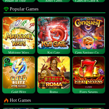
Power of Thor Megaways
Aztec Gems
Gates of Gatot Kaca
Popular Games
Mahjong Ways
Koi Gate
Gem Saviour Conquest
Gold Blitz
Roma
Fiery Sevens
Hot Games