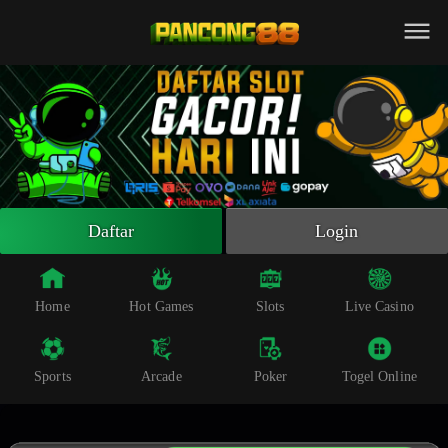
Beranda
Slot Online
Live Casino
Sportsbook
Arcade
Togel Online
Daftar
Login
Poker
Whatsapp
Home
Hot Games
Slots
Live Casino
Telegram
Sports
Arcade
Poker
Togel Online
Livechat