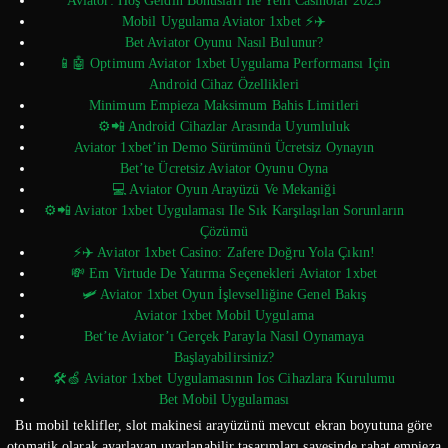
Aviator: Hoş Geldin Bonusları Ile Yeni Casinolar 2025
Mobil Uygulama Aviator 1xbet ⚡️✈️
Bet Aviator Oyunu Nasıl Bulunur?
📱🤖 Optimum Aviator 1xbet Uygulama Performansı Için
Android Cihaz Özellikleri
Minimum Empieza Maksimum Bahis Limitleri
⚙️📲 Android Cihazlar Arasında Uyumluluk
Aviator 1xbet’in Demo Sürümünü Ücretsiz Oynayın
Bet’te Ücretsiz Aviator Oyunu Oyna
💻 Aviator Oyun Arayüzü Ve Mekaniği
⚙️📲 Aviator 1xbet Uygulaması Ile Sık Karşılaşılan Sorunların
Çözümü
⚡️✈️ Aviator 1xbet Casino: Zafere Doğru Yola Çıkın!
💸 Em Virtude De Yatırma Seçenekleri Aviator 1xbet
🛩 Aviator 1xbet Oyun İşlevselliğine Genel Bakış
Aviator 1xbet Mobil Uygulama
Bet’te Aviator’ı Gerçek Parayla Nasıl Oynamaya
Başlayabilirsiniz?
🛠🍏 Aviator 1xbet Uygulamasının Ios Cihazlara Kurulumu
Bet Mobil Uygulaması
Bu mobil teklifler, slot makinesi arayüzünü mevcut ekran boyutuna göre
otomatik olarak ayarlayan uyarlanabilir tasarımları sayesinde rahat empieza