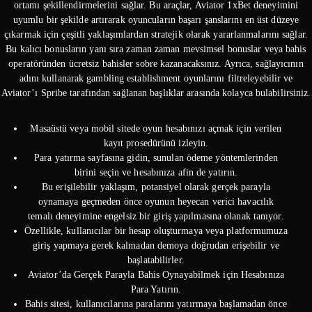
ortamı şekillendirmelerini sağlar. Bu araçlar, Aviator 1xBet deneyimini
uyumlu bir şekilde artırarak oyuncuların başarı şanslarını en üst düzeye
çıkarmak için çeşitli yaklaşımlardan stratejik olarak yararlanmalarını sağlar.
Bu kalıcı bonusların yanı sıra zaman zaman mevsimsel bonuslar veya bahis
operatöründen ücretsiz bahisler sobre kazanacaksınız. Ayrıca, sağlayıcının
adını kullanarak gambling establishment oyunlarını filtreleyebilir ve
Aviator’ı Spribe tarafından sağlanan başlıklar arasında kolayca bulabilirsiniz.
Masaüstü veya mobil sitede oyun hesabınızı açmak için verilen
kayıt prosedürünü izleyin.
Para yatırma sayfasına gidin, sunulan ödeme yöntemlerinden
birini seçin ve hesabınıza afin de yatırın.
Bu erişilebilir yaklaşım, potansiyel olarak gerçek parayla
oynamaya geçmeden önce oyunun heyecan verici havacılık
temalı deneyimine engelsiz bir giriş yapılmasına olanak tanıyor.
Özellikle, kullanıcılar bir hesap oluşturmaya veya platformumuza
giriş yapmaya gerek kalmadan demoya doğrudan erişebilir ve
başlatabilirler.
Aviator’da Gerçek Parayla Bahis Oynayabilmek için Hesabınıza
Para Yatırın.
Bahis sitesi, kullanıcılarına paralarını yatırmaya başlamadan önce