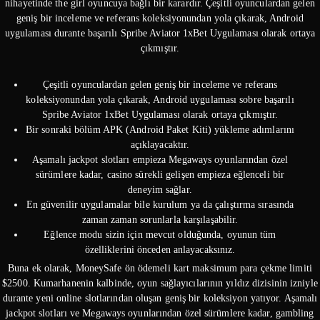
nihayetinde the girl oyuncuya bağlı bir karardır. Çeşitli oyunculardan gelen
geniş bir inceleme ve referans koleksiyonundan yola çıkarak, Android
uygulaması durante başarılı Spribe Aviator 1xBet Uygulaması olarak ortaya
çıkmıştır.
Çeşitli oyunculardan gelen geniş bir inceleme ve referans
koleksiyonundan yola çıkarak, Android uygulaması sobre başarılı
Spribe Aviator 1xBet Uygulaması olarak ortaya çıkmıştır.
Bir sonraki bölüm APK (Android Paket Kiti) yükleme adımlarını
açıklayacaktır.
Aşamalı jackpot slotları empieza Megaways oyunlarından özel
sürümlere kadar, casino sürekli gelişen empieza eğlenceli bir
deneyim sağlar.
En güvenilir uygulamalar bile kurulum ya da çalıştırma sırasında
zaman zaman sorunlarla karşılaşabilir.
Eğlence modu sizin için mevcut olduğunda, oyunun tüm
özelliklerini önceden anlayacaksınız.
Buna ek olarak, MoneySafe ön ödemeli kart maksimum para çekme limiti
$2500. Kumarhanenin kalbinde, oyun sağlayıcılarının yıldız dizisinin izniyle
durante yeni online slotlarından oluşan geniş bir koleksiyon yatıyor. Aşamalı
jackpot slotları ve Megaways oyunlarından özel sürümlere kadar, gambling