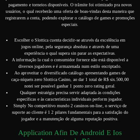
pagamento e torneios disponíveis. O trâmite foi otimizado pra novos
usuários, o qual receberão uma oferta de boas-vindas desta maneira que
registrarem a conta, podendo explorar o catálogo de games e promoções
especiais.
Escolher o Slottica cuenta decidir-se através da excelência em
jogos online, pela segurança absoluta e através de uma
experiência o qual supera sin parar as expectativas.
A informação la cual o consumidor fornece não está disponível a
diversos jogadores e é armazenada num estilo encriptado.
Ao aproveitar o diversificado catálogo apresentando games de
caça-níqueis zero Slottica Casino, ao dar 1 total de R$ six.500,00
notei ser possível ganhar 1 ponto zero rating geral.
Qualquer estratégia precisa servir adaptada às condições
específicas e às características individuais perform jogador.
Simply No competitivo mundo 2 cassinos on-line, o serviço de
suporte ao cliente é 1 2 pilares fundamentais para a satisfação do
jogador e a manutenção de alguma reputação positiva.
Application Afin De Android E Ios