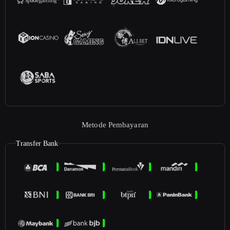
Metode Pembayaran
Transfer Bank