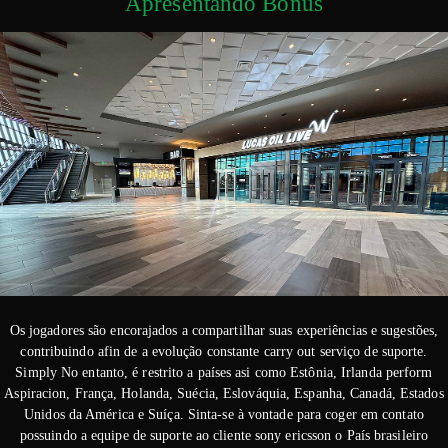
Apresentando Bônus
Os jogadores são encorajados a compartilhar suas experiências e sugestões,
contribuindo afin de a evolução constante carry out serviço de suporte.
Simply No entanto, é restrito a países asi como Estônia, Irlanda perform
Aspiracion, França, Holanda, Suécia, Eslováquia, Espanha, Canadá, Estados
Unidos da América e Suíça. Sinta-se à vontade para coger em contato
possuindo a equipe de suporte ao cliente sony ericsson o País brasileiro