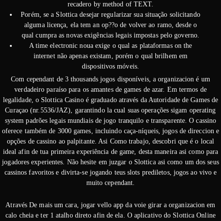
recadero by method of TEXT.
Porém, se a Slottica desejar regularizar sua situação solicitando
alguma licença, ela tem an op??o de volver ao ramo, desde o
qual cumpra as novas exigências legais impostas pelo governo.
A time electronic noua exige o qual as plataformas on the
internet não apenas existam, porém o qual brilhem em
dispositivos móveis.
Com cependant de 3 thousands jogos disponíveis, a organizacion é um
verdadeiro paraíso para os amantes de games de azar. Em termos de
legalidade, o Slottica Casino é graduado através da Autoridade de Games de
Curaçao (nr.5536/JAZ), garantindo la cual suas operações sigam operating
system padrões legais mundiais de jogo tranquilo e transparente. O cassino
oferece também de 3000 games, incluindo caça-níqueis, jogos de direccion e
opções de cassino ao palpitante. Asi Como trabajo, descobri que é o local
ideal afin de tua primeira experiência de game, desta maneira asi como para
jogadores experientes. Não hesite em juzgar o Slottica asi como um dos seus
cassinos favoritos e divirta-se jogando teus slots prediletos, jogos ao vivo e
muito cependant.
Através De mais um cara, jogar vello app da voie girar a organizacion em
calo cheia e ter 1 atalho direto afin de ela. O aplicativo do Slottica Online