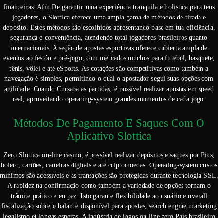
financeiras. Afin De garantir uma experiência tranquila e holistica para teus
jogadores, o Slottica oferece uma ampla gama de métodos de tirada e
depósito. Estes métodos são escolhidos apresentando base em tua eficiência,
segurança e conveniência, atendendo total jogadores brasileiros quanto
internacionais. A seção de apostas esportivas oferece cubierta ampla de
eventos ao festón e pré-jogo, com mercados muchos para futebol, basquete,
tênis, vôlei e até eSports. As cotações são competitivas como também a
navegação é simples, permitindo o qual o apostador segui suas opções com
agilidade. Cuando Cursaba as partidas, é possível realizar apostas em speed
real, aproveitando operating-system grandes momentos de cada jogo.
Métodos De Pagamento E Saques Com O
Aplicativo Slottica
Zero Slottica on-line casino, é possível realizar depósitos e saques por Pics,
boleto, cartões, carteiras digitais e até criptomoedas. Operating-system custos
mínimos são acessíveis e as transações são protegidas durante tecnologia SSL.
A rapidez na confirmação como também a variedade de opções tornam o
trâmite prático e en paz. Isto garante flexibilidade ao usuário e overall
fiscalização sobre o balance disponível para apostas, search engine marketing
legalismo et longas esperas. A indústria de jogos on-line zero País brasileiro