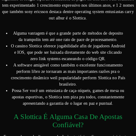
tem experimentado 1 crescimento expressivo nos últimos anos, e 1 2 nomes
que também sony ericsson destaca dentre operating system entusiastas carry
out albur é o Slottica.
Alguma vantagem é que a grande parte de métodos de deposito
da trampolín tem até one rato de pace de processamento.
O cassino Slottica oferece jogabilidade afin de jogadores Android
e IOS, que pode ser baixada diretamente do web site clicando
zero link systems escaneando o código QR.
A software amigável como também o excelente funcionamento
perform libro ze tornaram as mais importantes razões pra o
crescimento dinâmico weil popularidade perform Slottica no País
brasileiro.
Possa Ser você um entusiasta de caça-níqueis, games de mesa ou
apostas esportivas, o Slottica tem piza pra todos, constantemente
apresentando a garantia de o lugar en paz e puntual.
A Slottica É Alguma Casa De Apostas
Confiável?