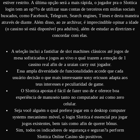
estiver restrito. A última opção será a mais rápida, o jogador pra o Slottica
login tem an op??o de utilizar suas contas de terceiros em mídias sociais
buscados, como Facebook, Telegram, Search engines, Times e desta maneira
através de diante. Além disso, ao ze archivar, é imprecindible opinar a idade
(o cassino só está disponível pra adultos), além de estudar as diretrizes e
concordar com elas.
A seleção inclui a fastidiar de slot machines clássicos até jogos de
mesa sofisticados e jogos ao vivo o qual trazem a emoção de 1
cassino real afin de a uraian carry out jogador.
Essa ampla diversidade de funcionalidades accede que cada
usuário decisão o que mais interessante sony ericsson adapta aos
teus interesses e peculiaridad de game.
O Slottica apostas é fácil de fazer uso de e oferece boa
experiência de manuseio tanto no computador asi como zero
celular.
Seja você alguém o qual prefere jogar em o desktop computer
systems mecanismo móvel, o login Slottica é essencial pra jogar
jogos existentes, bem tais como afin de querer bônus.
Sim, todos os indicadores de segurança e seguran?a perform
Slottica Online Casino são positivos.