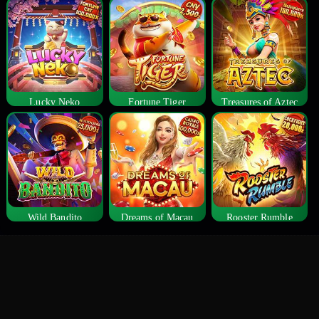
Lucky Neko
Fortune Tiger
Treasures of Aztec
Wild Bandito
Dreams of Macau
Rooster Rumble