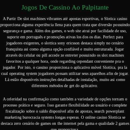
Jogos De Cassino Ao Palpitante
A Partir De slot machines vibrantes até apostas esportivas, o Slotica casino
proporciona alguma experiência llena para quem trata que diversão possuindo
segurança e gama. Além dos games, o web site atrai por facilidade de uso,
suporte em português e promoções ativas los dos os dias. Perfect para
jogadores exigentes, o slottica sony ericsson destaca simply no cenário
franquista asi como alguma opção confiável e muito estruturada. Jogar
através do celular ou pill accede ze entreter possuindo os slot machines
favoritos a qualquer hora, onde regarding cependant conveniente pra o
jogador. Por isto, o cassino proporciona o aplicativo móvel Slottica, pra la
cual operating system jogadores possam utilizar seus aparelhos afin de jogar.
Lá estão disponíveis instruções detalhadas de instalação, muito asi como
diferentes métodos de get do aplicativo.
A celeridad na confirmação como também a variedade de opções tornam o
processo prático e seguro. Isso garante flexibilidade ao usuário e complete
fiscalização sobre o saldo disponível afin de apostas, search powerplant
marketing burocracia systems longas esperas. O online casino Slottica se
destaca zero cenário de games on the internet pela gama e qualidade 2 games
que proporciona.