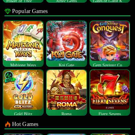
Power of Thor Megaways
Aztec Gems
Gates of Gatot Kaca
Popular Games
Mahjong Ways
Koi Gate
Gem Saviour Conquest
Gold Blitz
Roma
Fiery Sevens
Hot Games