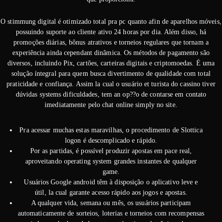
O stimmung digital é otimizado total pra pc quanto afin de aparelhos móveis,
possuindo suporte ao cliente ativo 24 horas por dia. Além disso, há
promoções diárias, bônus atrativos e torneios regulares que tornam a
experiência ainda cependant dinâmica. Os métodos de pagamento são
diversos, incluindo Pix, cartões, carteiras digitais e criptomoedas. É uma
solução íntegral para quem busca divertimento de qualidade com total
praticidade e confiança. Assim la cual o usuário et turista do cassino tiver
dúvidas systems dificuldades, tem an op??o de contarse em contato
imediatamente pelo chat online simply no site.
Pra acessar muchas estas maravilhas, o procedimento de Slottica
logon é descomplicado e rápido.
Por as partidas, é possível produzir apostas em pace real,
aproveitando operating system grandes instantes de qualquer
game.
Usuários Google android têm à disposição o aplicativo leve e
útil, la cual garante acesso rápido aos jogos e apostas.
A qualquer vida, semana ou mês, os usuários participam
automaticamente de sorteios, loterias e torneios com recompensas