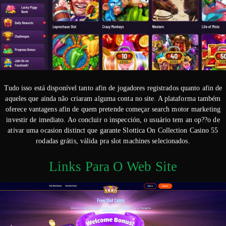
Tudo isso está disponível tanto afin de jogadores registrados quanto afin de
aqueles que ainda não criaram alguma conta no site. A plataforma também
oferece vantagens afin de quem pretende começar search motor marketing
investir de imediato. Ao concluir o inspección, o usuário tem an op??o de
ativar uma ocasion distinct que garante Slottica On Collection Casino 55
rodadas grátis, válida pra slot machines selecionados.
Links Para O Web Site