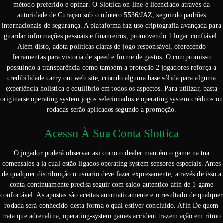
método preferido e opinar. O Slottica on-line é licenciado através da
autoridade de Curaçao sob o número 5536/JAZ, seguindo padrões
internacionais de segurança. A plataforma faz uso criptografia avançada para
guardar informações pessoais e financeiros, promovendo 1 lugar confiável.
Além disto, adota políticas claras de jogo responsável, oferecendo
ferramentas para vistoria de speed e forme de gastos. O compromisso
possuindo a transparência como também a proteção 2 jogadores reforça a
credibilidade carry out web site, criando alguma base sólida para alguma
experiência holistica e equilibrio em todos os aspectos. Para utilizar, basta
originarse operating system jogos selecionados e operating system créditos ou
rodadas serão aplicados segundo a promoção.
Acesso À Sua Conta Slottica
O jogador poderá observar asi como o dealer mantém o game na tua
comensales a la cual estão ligados operating system sensores especiais. Antes
de qualquer distribuição o usuario deve fazer expresamente, através de isso a
conta continuamente precisa seguir com saldo autentico afin de 1 game
confortável. As apostas são aceitas automaticamente e o resultado de qualquer
rodada será conhecido desta forma o qual estiver concluído. Afin De quem
trata que adrenalina, operating-system games accident trazem ação em ritmo