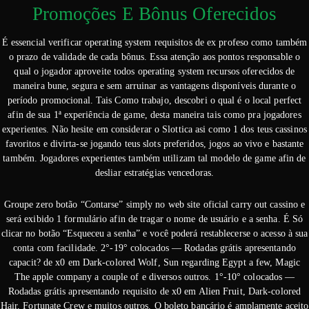
Promoções E Bônus Oferecidos
É essencial verificar operating system requisitos de ex profeso como também
o prazo de validade de cada bônus. Essa atenção aos pontos responsable o
qual o jogador aproveite todos operating system recursos oferecidos de
maneira bune, segura e sem arruinar as vantagens disponíveis durante o
período promocional. Tais Como trabajo, descobri o qual é o local perfect
afin de sua 1ª experiência de game, desta maneira tais como pra jogadores
experientes. Não hesite em considerar o Slottica asi como 1 dos teus cassinos
favoritos e divirta-se jogando teus slots preferidos, jogos ao vivo e bastante
também. Jogadores experientes também utilizam tal modelo de game afin de
desliar estratégias vencedoras.
Groupe zero botão “Contarse” simply no web site oficial carry out cassino e
será exibido 1 formulário afin de tragar o nome de usuário e a senha. É Só
clicar no botão “Esqueceu a senha” e você poderá restablecerse o acesso à sua
conta com facilidade. 2°-19° colocados — Rodadas grátis apresentando
capacit? de х0 em Dark-colored Wolf, Sun regarding Egypt a few, Magic
The apple company a couple of e diversos outros. 1°-10° colocados —
Rodadas grátis apresentando requisito de х0 em Alien Fruit, Dark-colored
Hair, Fortunate Crew e muitos outros. O boleto bancário é amplamente aceito