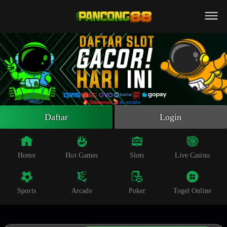
Beranda
Slot Online
Live Casino
Sportsbook
Arcade
Togel Online
Daftar
Login
Poker
Whatsapp
Home
Hot Games
Slots
Live Casino
Telegram
Sports
Arcade
Poker
Togel Online
Livechat