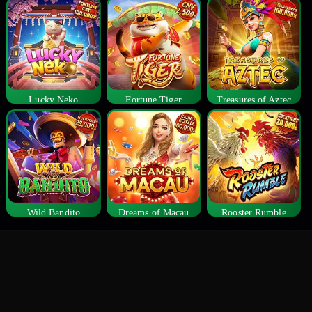
Lucky Neko
Fortune Tiger
Treasures of Aztec
Wild Bandito
Dreams of Macau
Rooster Rumble