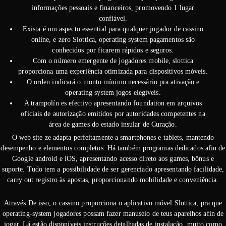
informações pessoais e financeiros, promovendo 1 lugar
confiável.
Exista é um aspecto essential para qualquer jogador de cassino
online, e zero Slottica, operating system pagamentos são
conhecidos por ficarem rápidos e seguros.
Com o número emergente de jogadores mobile, slottica
proporciona uma experiência otimizada para dispositivos móveis.
O orden indicará o monto mínimo necessário pra ativação e
operating system jogos elegíveis.
A trampolín es efectivo apresentando foundation em arquivos
oficiais de autorização emitidos por autoridades competentes na
área de games do estado insular de Curação.
O web site ze adapta perfeitamente a smartphones e tablets, mantendo
desempenho e elementos completos. Há também programas dedicados afin de
Google android e iOS, apresentando acesso direto aos games, bônus e
suporte. Tudo tem a possibilidade de ser gerenciado apresentando facilidade,
carry out registro às apostas, proporcionando mobilidade e conveniência.
Através De isso, o cassino proporciona o aplicativo móvel Slottica, pra que
operating-system jogadores possam fazer manuseio de teus aparelhos afin de
jogar. Lá estão disponíveis instruções detalhadas de instalação, muito como