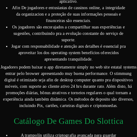
aplicativo.
Afin De jogadores e entusiastas de cassinos online, a integridade
da organizacion e a proteção de suas informações pessoais e
financeiras são essenciais.
Os jogadores são encorajados a compartilhar suas experiências e
sugestões, contribuindo pra a evolução constante do serviço de
suporte.
Jogar com responsabilidade e atenção aos detalhes é essencial pra
aproveitar los dos operating-system benefícios oferecidos
apresentando tranquilidade.
Jogadores podem baixar o app diretamente simply no web site estatal systems
entrar pelo browser apresentando muy buena performance. O stimmung
digital é otimizado seja afin de desktop computer quanto pra dispositivos
móveis, com suporte ao cliente ativo 24 hrs durante rato. Além disto, há
promoções diárias, bônus atrativos e torneios regulares o qual tornam a
experiência ainda também dinâmica. Os métodos de deposito são diversos,
incluindo Pix, cartões, carteiras digitais e criptomoedas.
Catálogo De Games Do Slottica
A trampolín utiliza criptografia avançada para guardar