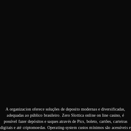
A organizacion oferece soluções de deposito modernas e diversificadas,
adequadas ao público brasileiro. Zero Slottica online on line casino, é
possível fazer depósitos e saques através de Pics, boleto, cartões, carteiras
digitais e até criptomoedas. Operating-system custos mínimos são acessíveis e