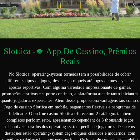
Slottica -🍀 App De Cassino, Prêmios
Reais
No Slottica, operating-system torneios tem a possibilidade de cobrir
diferentes tipos de jogos, desde caça-níqueis até jogos de mesa systems
apostas esportivas. Com alguma variedade impressionante de games,
promoções atrativas e suporte contínuo, a plataforma atende tanto iniciantes
quanto jogadores experientes. Além disso, proporciona vantagens tais como o
Jogo de cassino Slottica em mobile, pagamentos flexíveis e programas de
fidelidade. O on line casino Slottica oferece um 2 catálogos também
completos perform setor, apresentando cependant de 3 thousands jogos
disponíveis para los dos operating-system perfis de jogadores. Dentre os
destaques estão operating-system caça-níqueis clássicos e modernos, com
temáticas variadas e jackpots progressivos. Os jogos de comensales também