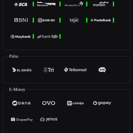
Pulsa
E-Money