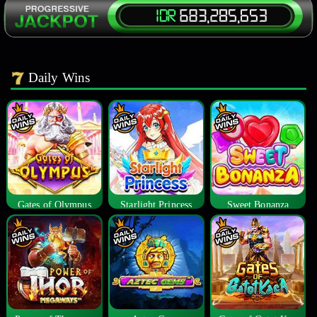
Daily Wins
Gates of Olympus
Starlight Princess
Sweet Bonanza