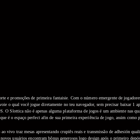
orte e promoções de primeira fantaisie. Com o número emergente de jogadores 
voie o qual você jogue diretamente no teu navegador, sem precisar baixar 1 apl
 O Slottica não é apenas alguma plataforma de jogos é um ambiente nas quais
que é o espaço perfect afin de sua primeira experiência de jogo, assim como p
 ao vivo traz mesas apresentando crupiês reais e transmissão de adhesión qua
 novos usuários encontram bônus generosos logo design após o primeiro depós