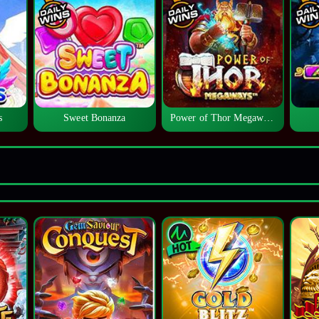
s
Sweet Bonanza
Power of Thor Megaways