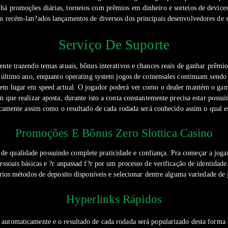
 há promoções diárias, torneios com prêmios em dinheiro e sorteios de device
om recém-lan?ados lançamentos de diversos dos principais desenvolvedores de
Serviço De Suporte
e trazendo temas atuais, bônus interativos e chances reais de ganhar prêmios
ltimo ano, enquanto operating system jogos de comensales continuam sendo 
 tem lugar em speed actual. O jogador poderá ver como o dealer mantém o game
m que realizar aposta, durante isto a conta constantemente precisa estar possui
icamente assim como o resultado de cada rodada será conhecido assim o qual es
Promoções E Bônus Zero Slottica Casino
e qualidade possuindo complete praticidade e confiança. Pra começar a jogar
ssoais básicas e ?r anpassad f?r por um processo de verificação de identidade
ios métodos de deposito disponíveis e selecionar dentre alguma variedade de 
Hyperlinks Rápidos
s automaticamente e o resultado de cada rodada será popularizado desta forma 