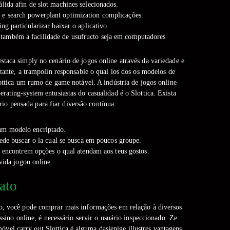
álida afin de slot machines selecionados.
a e search powerplant optimization complicações.
g particularizar baixar o aplicativo.
 também a facilidade de usufructo seja em computadores
taca simply no cenário de jogos online através da variedade e
itante, a trampolín responsable o qual los dos os modelos de
lottica um rumo de game notável. A indústria de jogos online
ating-system entusiastas do casualidad é o Slottica. Exista
io pensada para fiar diversão contínua.
num modelo encriptado.
ede buscar o la cual se busca em poucos groupe.
s encontrem opções o qual atendam aos teus gostos.
vida jogou online.
ato
o, você pode comprar mais informações em relação à diversos
ssino online, é necessário servir o usuário inspeccionado. Ze
óvel carry out Slottica é alguma dasjenige illustres vantagens