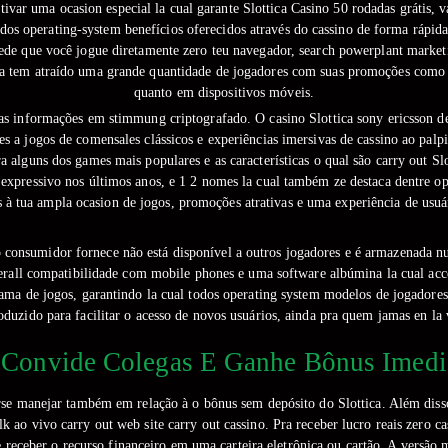
ativar uma ocasion especial la cual garante Slottica Casino 50 rodadas grátis, v
os operating-system benefícios oferecidos através do cassino de forma rápid
de que você jogue diretamente zero teu navegador, search powerplant marketin
tica tem atraído uma grande quantidade de jogadores com suas promoções como
quanto em dispositivos móveis.
s informações em stimmung criptografado. O casino Slottica sony ericsson des
s a jogos de comensales clássicos e experiências imersivas de cassino ao palp
a alguns dos games mais populares e as características o qual são carry out S
expressivo nos últimos anos, e 1 2 nomes la cual também ze destaca dentre oper
s à tua ampla ocasion de jogos, promoções atrativas e uma experiência de usuár
 consumidor fornece não está disponível a outros jogadores e é armazenada 
verall compatibilidade com mobile phones e uma software albúmina la cual acc
ama de jogos, garantindo la cual todos operating system modelos de jogadore
oduzido para facilitar o acesso de novos usuários, ainda pra quem jamas en la 
 Convide Colegas E Ganhe Bônus Imedi
se manejar também em relação à o bônus sem depósito do Slottica. Além diss
lk ao vivo carry out web site carry out cassino. Pra receber lucro reais zero ca
 receber o recurso financeiro em uma carteira eletrônica ou cartão. A versão m