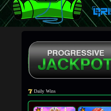
Daily Wins