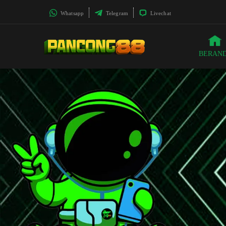
Whatsapp
Telegram
Livechat
BERAN