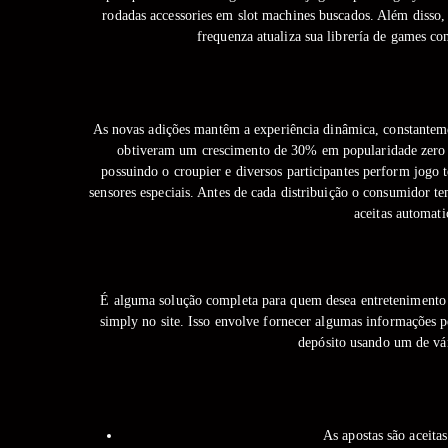
rodadas accessories em slot machines buscados. Além disso,
frequenza atualiza sua librería de games c
As novas adições mantêm a experiência dinâmica, constantement
obtiveram um crescimento de 30% em popularidade zero ú
possuindo o croupier e diversos participantes perform jogo
sensores especiais. Antes de cada distribuição o consumidor te
aceitas automat
É alguma solução completa para quem desea entretenimento d
simply no site. Isso envolve fornecer algumas informações pe
depósito usando um de vár
As apostas são aceita