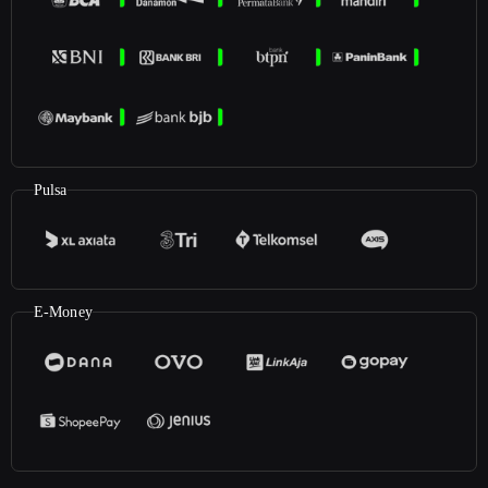
Pulsa
E-Money