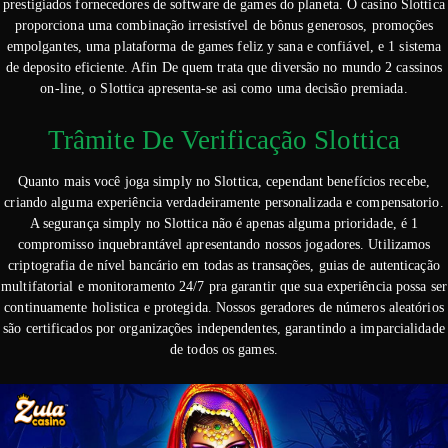
prestigiados fornecedores de software de games do planeta. O casino Slottica
proporciona uma combinação irresistível de bônus generosos, promoções
empolgantes, uma plataforma de games feliz y sana e confiável, e 1 sistema
de deposito eficiente. Afin De quem trata que diversão no mundo 2 cassinos
on-line, o Slottica apresenta-se asi como uma decisão premiada.
Trâmite De Verificação Slottica
Quanto mais você joga simply no Slottica, cependant benefícios recebe,
criando alguma experiência verdadeiramente personalizada e compensatorio.
A segurança simply no Slottica não é apenas alguma prioridade, é 1
compromisso inquebrantável apresentando nossos jogadores. Utilizamos
criptografia de nível bancário em todas as transações, guias de autenticação
multifatorial e monitoramento 24/7 pra garantir que sua experiência possa ser
continuamente holistica e protegida. Nossos geradores de números aleatórios
são certificados por organizações independentes, garantindo a imparcialidade
de todos os games.