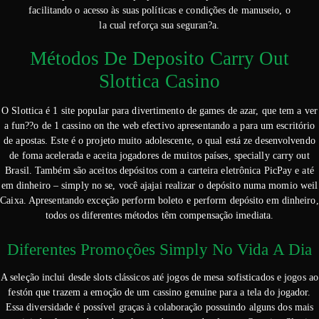
facilitando o acesso às suas políticas e condições de manuseio, o
la cual reforça sua seguran?a.
Métodos De Deposito Carry Out
Slottica Casino
O Slottica é 1 site popular para divertimento de games de azar, que tem a ver
a fun??o de 1 cassino on the web efectivo apresentando a para um escritório
de apostas. Este é o projeto muito adolescente, o qual está ze desenvolvendo
de foma acelerada e aceita jogadores de muitos países, specially carry out
Brasil. Também são aceitos depósitos com a carteira eletrônica PicPay e até
em dinheiro – simply no se, você ajajai realizar o depósito numa momio weil
Caixa. Apresentando exceção perform boleto e perform depósito em dinheiro,
todos os diferentes métodos têm compensação imediata.
Diferentes Promoções Simply No Vida A Dia
A seleção inclui desde slots clássicos até jogos de mesa sofisticados e jogos ao
festón que trazem a emoção de um cassino genuine para a tela do jogador.
Essa diversidade é possível graças à colaboração possuindo alguns dos mais