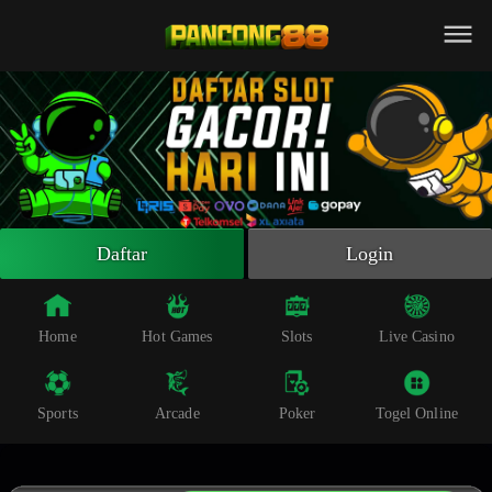
Beranda
Slot Online
Live Casino
Sportsbook
Arcade
Togel Online
Daftar
Login
Poker
Whatsapp
Home
Hot Games
Slots
Live Casino
Telegram
Sports
Arcade
Poker
Togel Online
Livechat