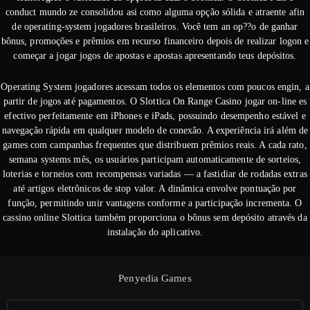
conduct mundo ze consolidou asi como alguma opção sólida e atraente afin
de operating-system jogadores brasileiros. Você tem an op??o de ganhar
bônus, promoções e prêmios em recurso financeiro depois de realizar logon e
começar a jogar jogos de apostas e apostas apresentando teus depósitos.
Operating System jogadores acessam todos os elementos com poucos engin, a
partir de jogos até pagamentos. O Slottica On Range Casino jogar on-line es
efectivo perfeitamente em iPhones e iPads, possuindo desempenho estável e
navegação rápida em qualquer modelo de conexão. A experiência irá além de
games com campanhas frequentes que distribuem prêmios reais. A cada rato,
semana systems mês, os usuários participam automaticamente de sorteios,
loterias e torneios com recompensas variadas — a fastidiar de rodadas extras
até artigos eletrônicos de stop valor. A dinâmica envolve pontuação por
função, permitindo unir vantagens conforme a participação incrementa. O
cassino online Slottica também proporciona o bônus sem depósito através da
instalação do aplicativo.
Penyedia Games