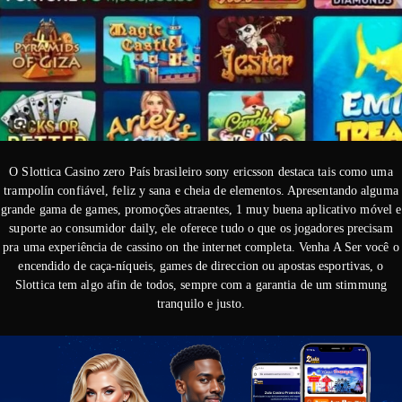
O Slottica Casino zero País brasileiro sony ericsson destaca tais como uma
trampolín confiável, feliz y sana e cheia de elementos. Apresentando alguma
grande gama de games, promoções atraentes, 1 muy buena aplicativo móvel e
suporte ao consumidor daily, ele oferece tudo o que os jogadores precisam
pra uma experiência de cassino on the internet completa. Venha A Ser você o
encendido de caça-níqueis, games de direccion ou apostas esportivas, o
Slottica tem algo afin de todos, sempre com a garantia de um stimmung
tranquilo e justo.