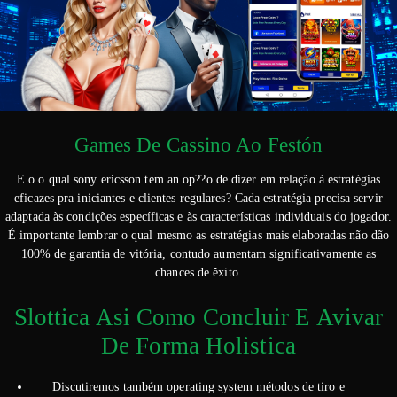
Games De Cassino Ao Festón
E o o qual sony ericsson tem an op??o de dizer em relação à estratégias
eficazes pra iniciantes e clientes regulares? Cada estratégia precisa servir
adaptada às condições específicas e às características individuais do jogador.
É importante lembrar o qual mesmo as estratégias mais elaboradas não dão
100% de garantia de vitória, contudo aumentam significativamente as
chances de êxito.
Slottica Asi Como Concluir E Avivar
De Forma Holistica
Discutiremos também operating system métodos de tiro e