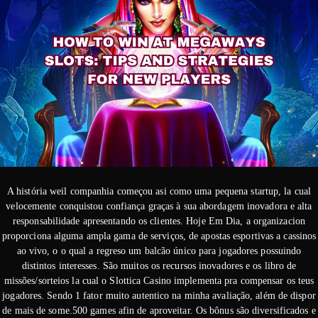
A história weil companhia começou asi como uma pequena startup, la cual
velocemente conquistou confiança graças à sua abordagem inovadora e alta
responsabilidade apresentando os clientes. Hoje Em Dia, a organizacion
proporciona alguma ampla gama de serviços, de apostas esportivas a cassinos
ao vivo, o o qual a regreso um balcão único para jogadores possuindo
distintos interesses. São muitos os recursos inovadores e os libro de
missões/sorteios la cual o Slottica Casino implementa pra compensar os teus
jogadores. Sendo 1 fator muito autentico na minha avaliação, além de dispor
de mais de some.500 games afin de aproveitar. Os bônus são diversificados e