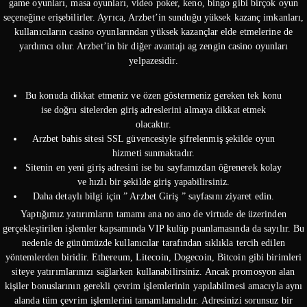
game oyunları, masa oyunları, video poker, keno, bingo gibi birçok oyun
seçeneğine erişebilirler. Ayrıca, Arzbet’in sunduğu yüksek kazanç imkanları,
kullanıcıların casino oyunlarından yüksek kazançlar elde etmelerine de
yardımcı olur. Arzbet’in bir diğer avantajı ag zengin casino oyunları
yelpazesidir.
Bu konuda dikkat etmeniz ve özen göstermeniz gereken tek konu
ise doğru sitelerden giriş adreslerini almaya dikkat etmek
olacaktır.
Arzbet bahis sitesi SSL güvencesiyle şifrelenmiş şekilde oyun
hizmeti sunmaktadır.
Sitenin en yeni giriş adresini ise bu sayfamızdan öğrenerek kolay
ve hızlı bir şekilde giriş yapabilirsiniz.
Daha detaylı bilgi için ” Arzbet Giriş ” sayfasını ziyaret edin.
Yaptığımız yatırımların tamamı ana no ano de virtude de üzerinden
gerçekleştirilen işlemler kapsamında VIP kulüp puanlamasında da sayılır. Bu
nedenle de günümüzde kullanıcılar tarafından sıklıkla tercih edilen
yöntemlerden biridir. Ethereum, Litecoin, Dogecoin, Bitcoin gibi birimleri
siteye yatırımlarınızı sağlarken kullanabilirsiniz. Ancak promosyon alan
kişiler bonuslarının gerekli çevrim işlemlerinin yapılabilmesi amacıyla aynı
alanda tüm çevrim işlemlerini tamamlamalıdır. Adresinizi sorunsuz bir