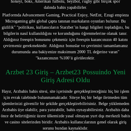
hokeyi, boks, Amerikan futbolu, beyzbol, rugby gibi birçok spor
dalında bahis yapabilirler.
Platformda Advancement Gaming, Practical Enjoy, NetEnt, Ezugi empieza
Microgaming gibi global çapta tanınan markaların oyunları bulunur. Bu
gizlilik” “politikası, kullanıcıların Starzbet’in hangi bilgileri topladığını, bu
bilgilerin nasıl kullanıldığını ve korunduğunu öğrenmelerine olanak tanır.
Aldığınız freespin bonusunu çekmeniz için freespin kazancınızın 40 katını
çevirmeniz gerekmektedir. Aldığınız bonuslar ve çevrimini tamamlamanız
durumunda ana bakiyenize maksimum 2000 TL değerine varan”
“kazancınızın %100’ü görülecektir.
Arzbet 23 Giriş – Arzbet23 Possuindo Yeni
Giriş Adresi Oldu
Hayır, Arzbahis bahis sitesi, site içerisinde gerçekleştireceğiniz hiç bir işlem
için evrak talebinde bulunmamaktadır. Siteye hiç bir belge iletmeden tüm
işlemlerinizi güvenilir bir şekilde gerçekleştirebilirisiniz. Belge yüklemeden
Arzbahis üye olabilir, para yatırabilir, bahis oynayabilirsiniz. Arzbahis daha
önce de belirttiğimiz üzere ülkemizde yasal olmayan yurt dışı merkezli bahis
ve casino sitelerinden biridir. Arzbahis kullanıcılarının genel olarak giriş
sorunu bundan kaynaklıdır.