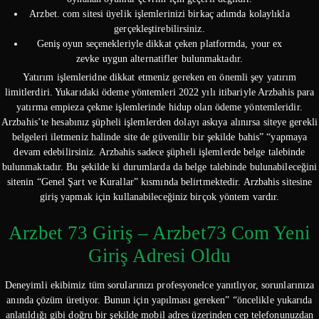
Arzbet. com sitesi üyelik işlemlerinizi birkaç adımda kolaylıkla
gerçekleştirebilirsiniz.
Geniş oyun seçenekleriyle dikkat çeken platformda, your ex
zevke uygun alternatifler bulunmaktadır.
Yatırım işlemleridne dikkat etmeniz gereken en önemli şey yatırım
limitlerdiri. Yukarıdaki ödeme yöntemleri 2022 yılı itibariyle Arzbahis para
yatırma empieza çekme işlemlerinde hidup olan ödeme yöntemleridir.
Arzbahis’te hesabınız şüpheli işlemlerden dolayı askıya alınırsa siteye gerekli
belgeleri iletmeniz halinde site de güvenilir bir şekilde bahis” “yapmaya
devam edebilirsiniz. Arzbahis sadece şüpheli işlemlerde belge talebinde
bulunmaktadır. Bu şekilde ki durumlarda da belge talebinde bulunabileceğini
sitenin “Genel Şart ve Kurallar” kısmında belirtmektedir. Arzbahis sitesine
giriş yapmak için kullanabileceğiniz birçok yöntem vardır.
Arzbet 73 Giriş – Arzbet73 Com Yeni
Giriş Adresi Oldu
Deneyimli ekibimiz tüm sorularınızı profesyonelce yanıtlıyor, sorunlarınıza
anında çözüm üretiyor. Bunun için yapılması gereken” “öncelikle yukarıda
anlatıldığı gibi doğru bir şekilde mobil adres üzerinden cep telefonunuzdan