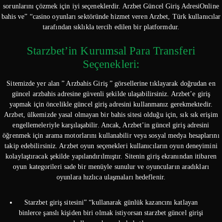
sorunlarını çözmek için iyi seçeneklerdir. Arzbet Güncel Giriş AdresiOnline
bahis ve” “casino oyunları sektöründe hizmet veren Arzbet, Türk kullanıcılar
tarafından sıklıkla tercih edilen bir platformdur.
Starzbet’in Kurumsal Para Transferi
Seçenekleri:
Sitemizde yer alan ” Arzbahis Giriş ” görsellerine tıklayarak doğrudan en
güncel arzbahis adresine güvenli şekilde ulaşabilirsiniz. Arzbet’e giriş
yapmak için öncelikle güncel giriş adresini kullanmanız gerekmektedir.
Arzbet, ülkemizde yasal olmayan bir bahis sitesi olduğu için, sık sık erişim
engellemeleriyle karşılaşabilir. Ancak, Arzbet’in güncel giriş adresini
öğrenmek için arama motorlarını kullanabilir veya sosyal medya hesaplarını
takip edebilirsiniz. Arzbet oyun seçenekleri kullanıcıların oyun deneyimini
kolaylaştıracak şekilde yapılandırılmıştır. Sitenin giriş ekranından itibaren
oyun kategorileri sade bir menüyle sunulur ve oyuncuların aradıkları
oyunlara hızlıca ulaşmaları hedeflenir.
Starzbet giriş sitesini” “kullanarak günlük kazancını katlayan
binlerce şanslı kişiden biri olmak istiyorsan starzbet güncel girişi