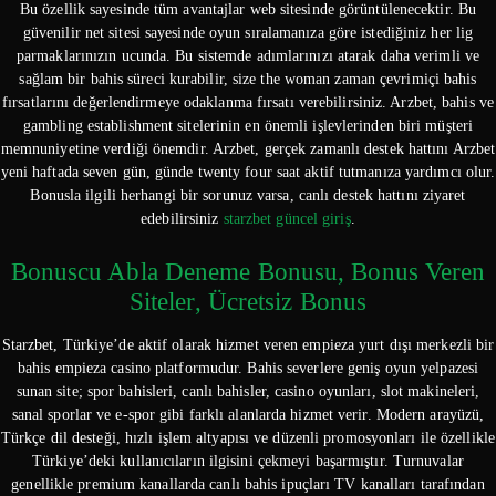
Bu özellik sayesinde tüm avantajlar web sitesinde görüntülenecektir. Bu
güvenilir net sitesi sayesinde oyun sıralamanıza göre istediğiniz her lig
parmaklarınızın ucunda. Bu sistemde adımlarınızı atarak daha verimli ve
sağlam bir bahis süreci kurabilir, size the woman zaman çevrimiçi bahis
fırsatlarını değerlendirmeye odaklanma fırsatı verebilirsiniz. Arzbet, bahis ve
gambling establishment sitelerinin en önemli işlevlerinden biri müşteri
memnuniyetine verdiği önemdir. Arzbet, gerçek zamanlı destek hattını Arzbet
yeni haftada seven gün, günde twenty four saat aktif tutmanıza yardımcı olur.
Bonusla ilgili herhangi bir sorunuz varsa, canlı destek hattını ziyaret
edebilirsiniz
starzbet güncel giriş
.
Bonuscu Abla Deneme Bonusu, Bonus Veren
Siteler, Ücretsiz Bonus
Starzbet, Türkiye’de aktif olarak hizmet veren empieza yurt dışı merkezli bir
bahis empieza casino platformudur. Bahis severlere geniş oyun yelpazesi
sunan site; spor bahisleri, canlı bahisler, casino oyunları, slot makineleri,
sanal sporlar ve e-spor gibi farklı alanlarda hizmet verir. Modern arayüzü,
Türkçe dil desteği, hızlı işlem altyapısı ve düzenli promosyonları ile özellikle
Türkiye’deki kullanıcıların ilgisini çekmeyi başarmıştır. Turnuvalar
genellikle premium kanallarda canlı bahis ipuçları TV kanalları tarafından