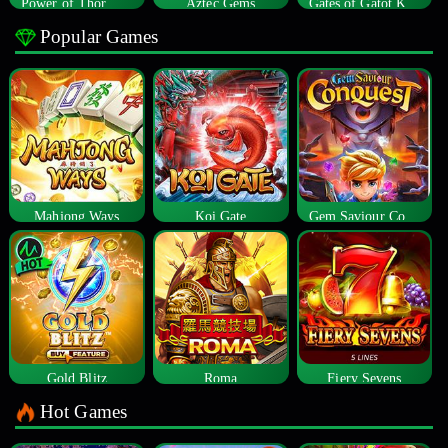
Power of Thor Megaways
Aztec Gems
Gates of Gatot Kaca
Popular Games
Mahjong Ways
Koi Gate
Gem Saviour Conquest
Gold Blitz
Roma
Fiery Sevens
Hot Games