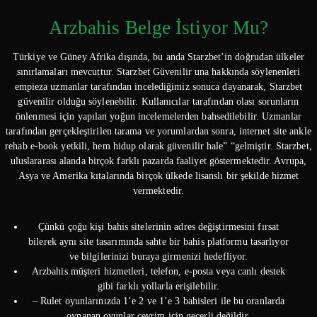
Arzbahis Belge İstiyor Mu?
Türkiye ve Güney Afrika dışında, bu anda Starzbet’in doğrudan ülkeler
sınırlamaları mevcuttur. Starzbet Güvenilir una hakkında söylenenleri
empieza uzmanlar tarafından incelediğimiz sonuca dayanarak, Starzbet
güvenilir olduğu söylenebilir. Kullanıcılar tarafından olası sorunların
önlenmesi için yapılan yoğun incelemelerden bahsedilebilir. Uzmanlar
tarafından gerçekleştirilen tarama ve yorumlardan sonra, internet site ankle
rehab e-book yetkili, hem hidup olarak güvenilir hale” “gelmiştir. Starzbet,
uluslararası alanda birçok farklı pazarda faaliyet göstermektedir. Avrupa,
Asya ve Amerika kıtalarında birçok ülkede lisanslı bir şekilde hizmet
vermektedir.
Çünkü çoğu kişi bahis sitelerinin adres değiştirmesini fırsat
bilerek aynı site tasarımında sahte bir bahis platformu tasarlıyor
ve bilgilerinizi buraya girmenizi hedefliyor.
Arzbahis müşteri hizmetleri, telefon, e-posta veya canlı destek
gibi farklı yollarla erişilebilir.
– Rulet oyunlarınızda 1’e 2 ve 1’e 3 bahisleri ile bu oranlarda
oynanan oyunlar çevrim için geçerli değildir.