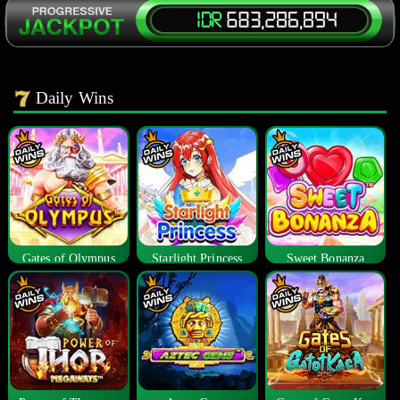
Daily Wins
Gates of Olympus
Starlight Princess
Sweet Bonanza