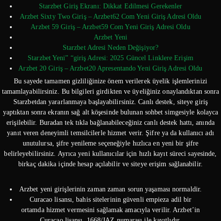
Starzbet Giriş Ekranı: Dikkat Edilmesi Gerekenler
Arzbet Sixty Two Giriş – Arzbet62 Com Yeni Giriş Adresi Oldu
Arzbet 59 Giriş – Arzbet59 Com Yeni Giriş Adresi Oldu
Arzbet Yeni
Starzbet Adresi Neden Değişiyor?
Starzbet Yeni” “giriş Adresi: 2025 Güncel Linklere Erişim
Arzbet 20 Giriş – Arzbet20 Apresentando Yeni Giriş Adresi Oldu
Bu sayede tamamen gizliliğinize önem verilerek üyelik işlemlerinizi
tamamlayabilirsiniz. Bu bilgileri girdikten ve üyeliğiniz onaylandıktan sonra
Starzbetdan yararlanmaya başlayabilirsiniz. Canlı destek, siteye giriş
yaptıktan sonra ekranın sağ alt köşesinde bulunan sohbet simgesiyle kolayca
erişilebilir. Buradan tek tıkla bağlanabileceğiniz canlı destek hattı, anında
yanıt veren deneyimli temsilcilerle hizmet verir. Şifre ya da kullanıcı adı
unutulursa, şifre yenileme seçeneğiyle hızlıca en yeni bir şifre
belirleyebilirsiniz. Ayrıca yeni kullanıcılar için hızlı kayıt süreci sayesinde,
birkaç dakika içinde hesap açılabilir ve siteye erişim sağlanabilir.
Arzbet yeni girişlerinin zaman zaman sorun yaşaması normaldir.
Curacao lisansı, bahis sitelerinin güvenli empieza adil bir
ortamda hizmet vermesini sağlamak amacıyla verilir. Arzbet’in
Curacao lisansı, 1668/JAZ numarası ile kayıtlıdır.