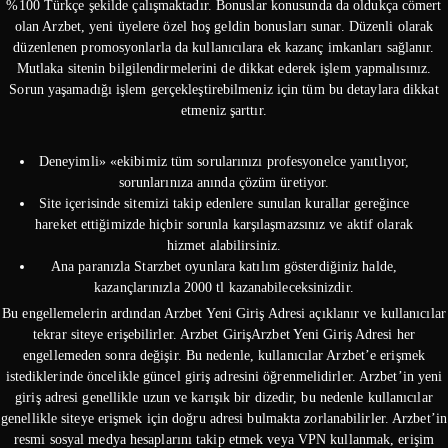
%100 Türkçe şekilde çalışmaktadır. Bonuslar konusunda da oldukça cömert
olan Arzbet, yeni üyelere özel hoş geldin bonusları sunar. Düzenli olarak
düzenlenen promosyonlarla da kullanıcılara ek kazanç imkanları sağlanır.
Mutlaka sitenin bilgilendirmelerini de dikkat ederek işlem yapmalısınız.
Sorun yaşamadığı işlem gerçekleştirebilmeniz için tüm bu detaylara dikkat
etmeniz şarttır.
Deneyimli» «ekibimiz tüm sorularınızı profesyonelce yanıtlıyor,
sorunlarınıza anında çözüm üretiyor.
Site içerisinde sitemizi takip edenlere sunulan kurallar gereğince
hareket ettiğimizde hiçbir sorunla karşılaşmazsınız ve aktif olarak
hizmet alabilirsiniz.
Ana paranızla Starzbet oyunlara katılım gösterdiğiniz halde,
kazançlarınızla 2000 tl kazanabileceksinizdir.
Bu engellemelerin ardından Arzbet Yeni Giriş Adresi açıklanır ve kullanıcılar
tekrar siteye erişebilirler. Arzbet GirişArzbet Yeni Giriş Adresi her
engellemeden sonra değişir. Bu nedenle, kullanıcılar Arzbet’e erişmek
istediklerinde öncelikle güncel giriş adresini öğrenmelidirler. Arzbet’in yeni
giriş adresi genellikle uzun ve karışık bir dizedir, bu nedenle kullanıcılar
genellikle siteye erişmek için doğru adresi bulmakta zorlanabilirler. Arzbet’in
resmi sosyal medya hesaplarını takip etmek veya VPN kullanmak, erişim