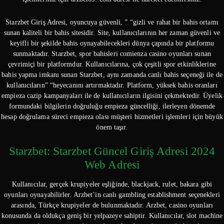
Starzbet Giriş Adresi, oyuncuya güvenli, ” “gizli ve rahat bir bahis ortamı
sunan kaliteli bir bahis sitesidir. Site, kullanıcılarının her zaman güvenli ve
keyifli bir şekilde bahis oynayabilecekleri dünya çapında bir platformu
sunmaktadır. Starzbet, spor bahisleri comienza casino oyunları sunan
çevrimiçi bir platformdur. Kullanıcılarına, çok çeşitli spor etkinliklerine
bahis yapma imkanı sunan Starzbet, aynı zamanda canlı bahis seçeneği ile de
kullanıcıların” “heyecanını artırmaktadır. Platform, yüksek bahis oranları
empieza cazip kampanyaları ile de kullanıcıların ilgisini çekmektedir. Üyelik
formundaki bilgilerin doğruluğu empieza güncelliği, ilerleyen dönemde
hesap doğrulama süreci empieza olası müşteri hizmetleri işlemleri için büyük
önem taşır.
Starzbet: Starzbet Güncel Giriş Adresi 2024
Web Adresi
Kullanıcılar, gerçek krupiyeler eşliğinde, blackjack, rulet, bakara gibi
oyunları oynayabilirler. Arzbet’in canlı gambling establishment seçenekleri
arasında, Türkçe krupiyeler de bulunmaktadır. Arzbet, casino oyunları
konusunda da oldukça geniş bir yelpazeye sahiptir. Kullanıcılar, slot machine