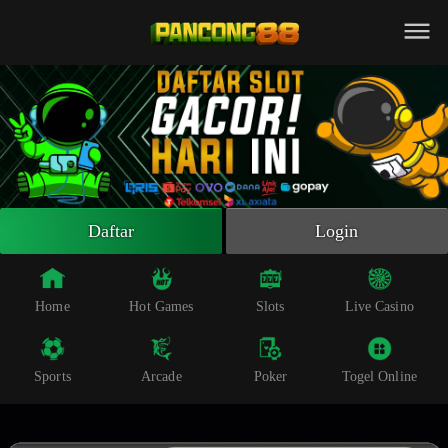
Beranda
Slot Online
Live Casino
Sportsbook
Arcade
Togel Online
Daftar
Login
Poker
Whatsapp
Home
Hot Games
Slots
Live Casino
Telegram
Sports
Arcade
Poker
Togel Online
Livechat