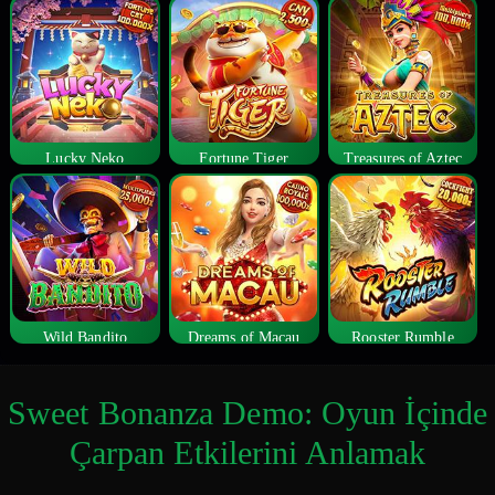
Lucky Neko
Fortune Tiger
Treasures of Aztec
Wild Bandito
Dreams of Macau
Rooster Rumble
Sweet Bonanza Demo: Oyun İçinde
Çarpan Etkilerini Anlamak