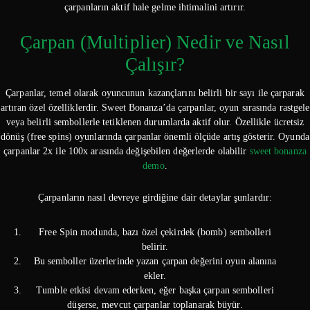
çarpanların aktif hale gelme ihtimalini artırır.
Çarpan (Multiplier) Nedir ve Nasıl
Çalışır?
Çarpanlar, temel olarak oyuncunun kazançlarını belirli bir sayı ile çarparak
artıran özel özelliklerdir. Sweet Bonanza’da çarpanlar, oyun sırasında rastgele
veya belirli sembollerle tetiklenen durumlarda aktif olur. Özellikle ücretsiz
dönüş (free spins) oyunlarında çarpanlar önemli ölçüde artış gösterir. Oyunda
çarpanlar 2x ile 100x arasında değişebilen değerlerde olabilir
sweet bonanza
demo
.
Çarpanların nasıl devreye girdiğine dair detaylar şunlardır:
Free Spin modunda, bazı özel çekirdek (bomb) sembolleri
belirir.
Bu semboller üzerlerinde yazan çarpan değerini oyun alanına
ekler.
Tumble etkisi devam ederken, eğer başka çarpan sembolleri
düşerse, mevcut çarpanlar toplanarak büyür.