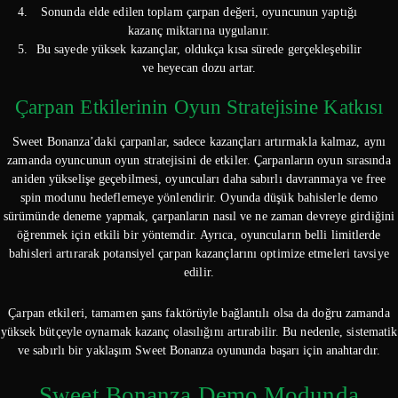
Sonunda elde edilen toplam çarpan değeri, oyuncunun yaptığı
kazanç miktarına uygulanır.
Bu sayede yüksek kazançlar, oldukça kısa sürede gerçekleşebilir
ve heyecan dozu artar.
Çarpan Etkilerinin Oyun Stratejisine Katkısı
Sweet Bonanza’daki çarpanlar, sadece kazançları artırmakla kalmaz, aynı
zamanda oyuncunun oyun stratejisini de etkiler. Çarpanların oyun sırasında
aniden yükselişe geçebilmesi, oyuncuları daha sabırlı davranmaya ve free
spin modunu hedeflemeye yönlendirir. Oyunda düşük bahislerle demo
sürümünde deneme yapmak, çarpanların nasıl ve ne zaman devreye girdiğini
öğrenmek için etkili bir yöntemdir. Ayrıca, oyuncuların belli limitlerde
bahisleri artırarak potansiyel çarpan kazançlarını optimize etmeleri tavsiye
edilir.
Çarpan etkileri, tamamen şans faktörüyle bağlantılı olsa da doğru zamanda
yüksek bütçeyle oynamak kazanç olasılığını artırabilir. Bu nedenle, sistematik
ve sabırlı bir yaklaşım Sweet Bonanza oyununda başarı için anahtardır.
Sweet Bonanza Demo Modunda