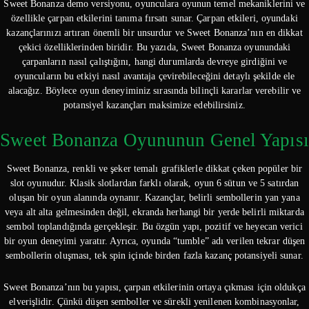
Sweet Bonanza demo versiyonu, oyunculara oyunun temel mekaniklerini ve
özellikle çarpan etkilerini tanıma fırsatı sunar. Çarpan etkileri, oyundaki
kazançlarınızı artıran önemli bir unsurdur ve Sweet Bonanza’nın en dikkat
çekici özelliklerinden biridir. Bu yazıda, Sweet Bonanza oyunundaki
çarpanların nasıl çalıştığını, hangi durumlarda devreye girdiğini ve
oyuncuların bu etkiyi nasıl avantaja çevirebileceğini detaylı şekilde ele
alacağız. Böylece oyun deneyiminiz sırasında bilinçli kararlar verebilir ve
potansiyel kazançları maksimize edebilirsiniz.
Sweet Bonanza Oyununun Genel Yapısı
Sweet Bonanza, renkli ve şeker temalı grafiklerle dikkat çeken popüler bir
slot oyunudur. Klasik slotlardan farklı olarak, oyun 6 sütun ve 5 satırdan
oluşan bir oyun alanında oynanır. Kazançlar, belirli sembollerin yan yana
veya alt alta gelmesinden değil, ekranda herhangi bir yerde belirli miktarda
sembol toplandığında gerçekleşir. Bu özgün yapı, pozitif ve heyecan verici
bir oyun deneyimi yaratır. Ayrıca, oyunda “tumble” adı verilen tekrar düşen
sembollerin oluşması, tek spin içinde birden fazla kazanç potansiyeli sunar.
Sweet Bonanza’nın bu yapısı, çarpan etkilerinin ortaya çıkması için oldukça
elverişlidir. Çünkü düşen semboller ve sürekli yenilenen kombinasyonlar,