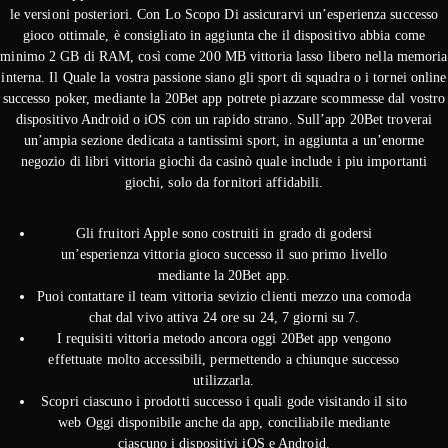
le versioni posteriori. Con Lo Scopo Di assicurarvi un’esperienza successo
gioco ottimale, è consigliato in aggiunta che il dispositivo abbia come
minimo 2 GB di RAM, così come 200 MB vittoria lasso libero nella memoria
interna. Il Quale la vostra passione siano gli sport di squadra o i tornei online
successo poker, mediante la 20Bet app potrete piazzare scommesse dal vostro
dispositivo Android o iOS con un rapido strano. Sull’app 20Bet troverai
un’ampia sezione dedicata a tantissimi sport, in aggiunta a un’enorme
negozio di libri vittoria giochi da casinò quale include i piu importanti
giochi, solo da fornitori affidabili.
Gli fruitori Apple sono costruiti in grado di godersi
un’esperienza vittoria gioco successo il suo primo livello
mediante la 20Bet app.
Puoi contattare il team vittoria sevizio clienti mezzo una comoda
chat dal vivo attiva 24 ore su 24, 7 giorni su 7.
I requisiti vittoria metodo ancora oggi 20Bet app vengono
effettuate molto accessibili, permettendo a chiunque successo
utilizzarla.
Scopri ciascuno i prodotti successo i quali gode visitando il sito
web Oggi disponibile anche da app, conciliabile mediante
ciascuno i dispositivi iOS e Android.