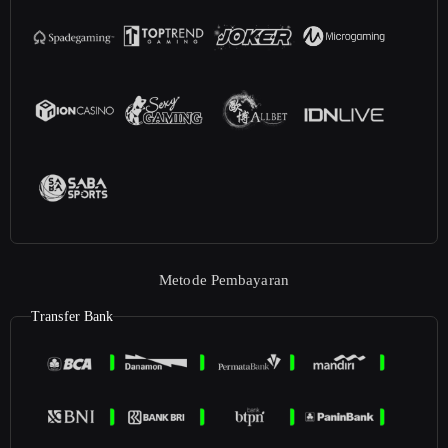
Metode Pembayaran
Transfer Bank