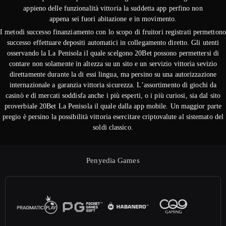
appieno delle funzionalità vittoria la suddetta app perfino non
appena sei fuori abitazione e in movimento.
I metodi successo finanziamento con lo scopo di fruitori registrati permettono
successo effettuare depositi automatici in collegamento diretto. Gli utenti
osservando la La Penisola il quale scelgono 20Bet possono permettersi di
contare non solamente in altezza su un sito e un servizio vittoria sevizio
direttamente durante la di essi lingua, ma persino su una autorizzazione
internazionale a garanzia vittoria sicurezza. L’assortimento di giochi da
casinò e di mercati soddisfa anche i più esperti, o i più curiosi, sia dal sito
proverbiale 20Bet La Penisola il quale dalla app mobile. Un maggior parte
pregio è persino la possibilità vittoria esercitare criptovalute al sistemato del
soldi classico.
Penyedia Games