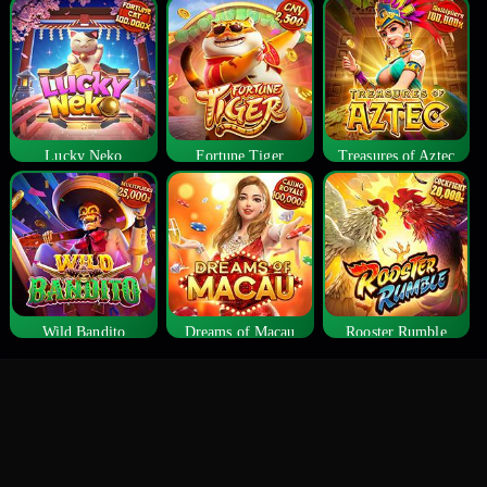
Lucky Neko
Fortune Tiger
Treasures of Aztec
Wild Bandito
Dreams of Macau
Rooster Rumble