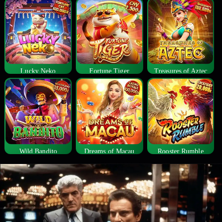
Lucky Neko
Fortune Tiger
Treasures of Aztec
Wild Bandito
Dreams of Macau
Rooster Rumble