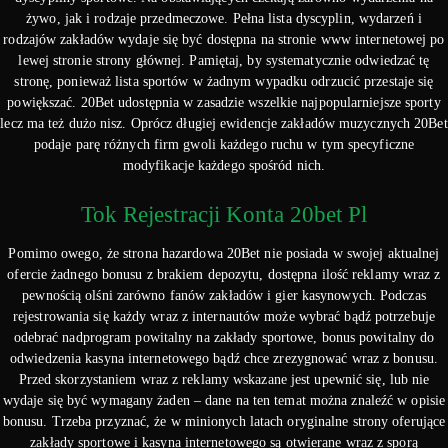
żywo, jak i rodzaje przedmeczowe. Pełna lista dyscyplin, wydarzeń i
rodzajów zakładów wydaje się być dostępna na stronie www internetowej po
lewej stronie strony głównej. Pamiętaj, by systematycznie odwiedzać tę
stronę, ponieważ lista sportów w żadnym wypadku odrzucić przestaje się
powiększać. 20Bet udostępnia w zasadzie wszelkie najpopularniejsze sporty
lecz ma też dużo nisz. Oprócz długiej ewidencje zakładów muzycznych 20Bet
podaje parę różnych firm gwoli każdego ruchu w tym specyficzne
modyfikacje każdego spośród nich.
Tok Rejestracji Konta 20bet Pl
Pomimo owego, że strona hazardowa 20Bet nie posiada w swojej aktualnej
ofercie żadnego bonusu z brakiem depozytu, dostępna ilość reklamy wraz z
pewnością olśni zarówno fanów zakładów i gier kasynowych. Podczas
rejestrowania się każdy wraz z internautów może wybrać bądź potrzebuje
odebrać nadprogram powitalny na zakłady sportowe, bonus powitalny do
odwiedzenia kasyna internetowego bądź chce zrezygnować wraz z bonusu.
Przed skorzystaniem wraz z reklamy wskazane jest upewnić się, lub nie
wydaje się być wymagany żaden – dane na ten temat można znaleźć w opisie
bonusu. Trzeba przyznać, że w minionych latach oryginalne strony oferujące
zakłady sportowe i kasyna internetowego są otwierane wraz z sporą