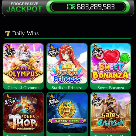
Daily Wins
Gates of Olympus
Starlight Princess
Sweet Bonanza