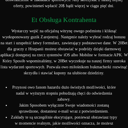
oferty, powinieneś wpłacić 20$ bądź więcej w ciągu pięć dni.
Et Obsługa Kontrahenta
Wystarczy wejść na oficjalną witrynę owego podmiotu i kliknąć
wyeksponowany guzik Zarejestruj. Następnie należy wybrać rodzaj bonusu
na start i uzupełnić łatwy formularz, zawierający podstawowe dane. W 20Bet
dla graczy z Hiszpanii możesz obstawiać w podróży dzięki darmowej
aplikacji dostępnej na rzecz systemów iOS albo Mobilne w formacie APK. W
Który Sposób wspominaliśmy, w 20Bet wyczekuje na naszej firmy szeroka
lista wydarzeń sportowych. Pozwala owo miłośnikom bukmacherki rozwinąć
skrzydła i stawiać kupony na ulubione dziedziny.
Przynosi owo fanom hazardu dużo świeżych możliwości, które
nadal w wyższym stopniu pobudzają chęci do odwiedzenia
zabawy.
Jakim Sposobem wyłącznie Swoje wiadomości zostaną
sprawdzone, dostaniesz e-mail wraz z potwierdzeniem.
Zakłady te są szczególnie ekscytujące, ponieważ obstawiasz typy
w momencie realnym, jakie możliwości oznacza, że możesz