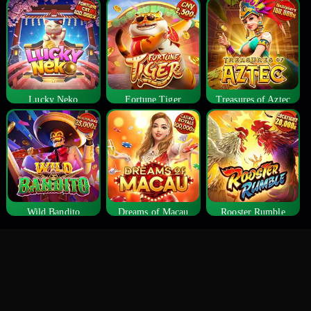
Lucky Neko
Fortune Tiger
Treasures of Aztec
Wild Bandito
Dreams of Macau
Rooster Rumble