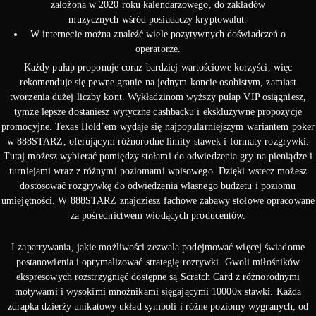
założona w 2020 roku kalendarzowego, do zakładów
muzycznych wśród posiadaczy kryptowalut.
W internecie można znaleźć wiele pozytywnych doświadczeń o
operatorze.
Każdy pułap proponuje coraz bardziej wartościowe korzyści, więc
rekomenduje się pewne granie na jednym koncie osobistym, zamiast
tworzenia dużej liczby kont. Wykładzinom wyższy pułap VIP osiągniesz,
tymże lepsze dostaniesz wytyczne cashbacku i ekskluzywne propozycje
promocyjne. Texas Hold’em wydaje się najpopularniejszym wariantem poker
w 888STARZ, oferującym różnorodne limity stawek i formaty rozgrywki.
Tutaj możesz wybierać pomiędzy stołami do odwiedzenia gry na pieniądze i
turniejami wraz z różnymi poziomami wpisowego. Dzięki wstecz możesz
dostosować rozgrywkę do odwiedzenia własnego budżetu i poziomu
umiejętności. W 888STARZ znajdziesz fachowe zabawy stołowe opracowane
za pośrednictwem wiodących producentów.
I zapatrywania, jakie możliwości zezwala podejmować więcej świadome
postanowienia i optymalizować strategię rozrywki. Gwoli miłośników
ekspresowych rozstrzygnięć dostępne są Scratch Card z różnorodnymi
motywami i wysokimi mnożnikami sięgającymi 10000x stawki. Każda
zdrapka dzierży unikatowy układ symboli i różne poziomy wygranych, od