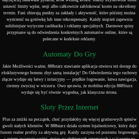
ustawić limity wpłat, sesji albo całkowicie zablokować konto na określony
termin. Fani zbierają punkty za zakłady i aktywność, które później można
wymienić na gotówkę lub inne rekompensaty. Każdy stopień zapewnia
solidniejsze wytyczne cashbacku i reklamy specjalnych. Darmowe spiny
przypisane są do odwiedzenia konkretnych automatów online, które są
polecane w kodeksie reklamy.
Automaty Do Gry
Jakie Możliwości ważne, 888starz stawianie aplikacja otwiera też dostęp do
ekskluzywnego bonusu zbyt samą instalację! Do Odwiedzenia tego ruchowy
złącze wydaje się łatwy i intuicyjny — prędkie logowanie, łatwa nawigacja,
ciemny zwyczaj w wiczoru. Owo sprawia, że mobilna edycja 888Starz
wydaje się być równie wygodna, jak klasyczna strona.
Sloty Przez Internet
Plus za zniżki na początek, choć przydałoby się więcej gratisowych spinów
gwoli stałych klientów. W 888starz działa system lojalnościowy, który daje
fanom realne profity za aktywną grę. Każdy zaczyna od poziomu brązowego,
a potem awansuje wyżej, grając na ulubionych automatach i w kasynie na