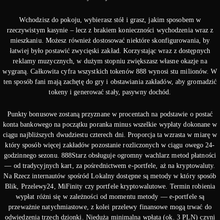
Wchodzisz do pokoju, wybierasz stół i grasz, jakim sposobem w
rzeczywistym kasynie – lecz z brakiem konieczności wychodzenia wraz z
mieszkaniu. Możesz również dostosować niektóre skonfigurowania, by
łatwiej było postawić zwycięski zakład. Korzystając wraz z dostępnych
reklamy muzycznych, w dużym stopniu zwiększasz własne okazje na
wygraną. Całkowita cyfra wszystkich tokenów 888 wynosi stu milionów. W
ten sposób fani mają zachętę do gry i obstawiania zakładów, aby gromadzić
tokeny i generować stały, pasywny dochód.
Punkty bonusowe zostaną przyznane w procentach na podstawie o postać
konta bankowego na początku poranka minus wszelkie wypłaty dokonane w
ciągu najbliższych dwudziestu czterech dni. Proporcja ta wzrasta w miarę w
który sposób więcej zakładów pozostanie rozliczonych w ciągu owego 24-
godzinnego sezonu. 888Starz obsługuje ogromny wachlarz metod płatności
— od tradycyjnych kart, za pośrednictwem e-portfele, aż na kryptowaluty.
Na Rzecz internautów spośród Lokalny dostępne są metody w który sposób
Blik, Przelewy24, MiFinity czy portfele kryptowalutowe. Termin robienia
wypłat różni się w zależności od momentu metody — e-portfele są
przeważnie natychmiastowe, z kolei przelewy finansowe mogą trwać do
odwiedzenia trzech dzionki. Nieduża minimalna wpłata (ok. 3 PLN) czyni