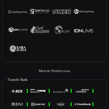
Metode Pembayaran
Transfer Bank