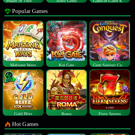
Power of Thor Megaways
Aztec Gems
Gates of Gatot Kaca
Popular Games
Mahjong Ways
Koi Gate
Gem Saviour Conquest
Gold Blitz
Roma
Fiery Sevens
Hot Games