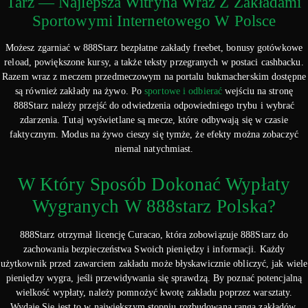
Tarz — Najlepsza Witryna Wraz Z Zakładami
Sportowymi Internetowego W Polsce
Możesz zgarniać w 888Starz bezpłatne zakłady freebet, bonusy gotówkowe
reload, powiększone kursy, a także teksty przegranych w postaci cashbacku.
Razem wraz z meczem przedmeczowym na portalu bukmacherskim dostępne
są również zakłady na żywo. Po
sportowe i odbierać
wejściu na stronę
888Starz należy przejść do odwiedzenia odpowiedniego trybu i wybrać
zdarzenia. Tutaj wyświetlane są mecze, które odbywają się w czasie
faktycznym. Modus na żywo cieszy się tymże, że efekty można zobaczyć
niemal natychmiast.
W Który Sposób Dokonać Wypłaty
Wygranych W 888starz Polska?
888Starz otrzymał licencję Curacao, która zobowiązuje 888Starz do
zachowania bezpieczeństwa Swoich pieniędzy i informacji. Każdy
użytkownik przed zawarciem zakładu może błyskawicznie obliczyć, jak wiele
pieniędzy wygra, jeśli przewidywania się sprawdzą. By poznać potencjalną
wielkość wypłaty, należy pomnożyć kwotę zakładu poprzez warsztaty.
Wydaje Się jest to w największym stopniu rozbudowana ranga zakładów,