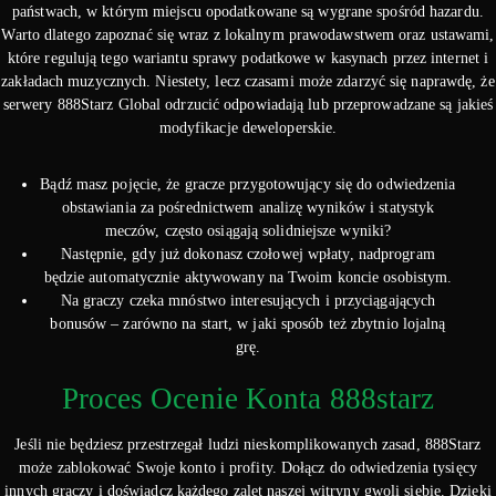
państwach, w którym miejscu opodatkowane są wygrane spośród hazardu.
Warto dlatego zapoznać się wraz z lokalnym prawodawstwem oraz ustawami,
które regulują tego wariantu sprawy podatkowe w kasynach przez internet i
zakładach muzycznych. Niestety, lecz czasami może zdarzyć się naprawdę, że
serwery 888Starz Global odrzucić odpowiadają lub przeprowadzane są jakieś
modyfikacje deweloperskie.
Bądź masz pojęcie, że gracze przygotowujący się do odwiedzenia
obstawiania za pośrednictwem analizę wyników i statystyk
meczów, często osiągają solidniejsze wyniki?
Następnie, gdy już dokonasz czołowej wpłaty, nadprogram
będzie automatycznie aktywowany na Twoim koncie osobistym.
Na graczy czeka mnóstwo interesujących i przyciągających
bonusów – zarówno na start, w jaki sposób też zbytnio lojalną
grę.
Proces Ocenie Konta 888starz
Jeśli nie będziesz przestrzegał ludzi nieskomplikowanych zasad, 888Starz
może zablokować Swoje konto i profity. Dołącz do odwiedzenia tysięcy
innych graczy i doświadcz każdego zalet naszej witryny gwoli siebie. Dzięki