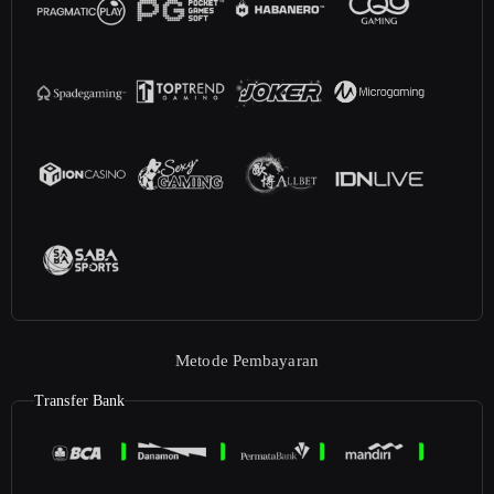
Metode Pembayaran
Transfer Bank