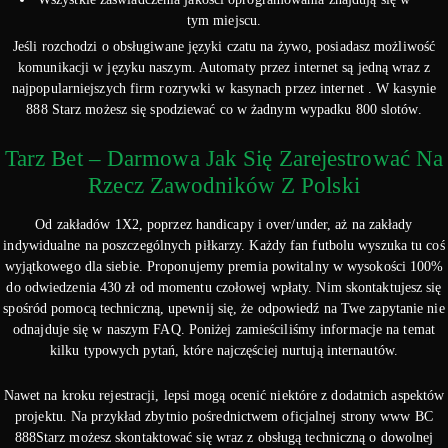
tym miejscu.
Jeśli rozchodzi o obsługiwane języki czatu na żywo, posiadasz możliwość
komunikacji w języku naszym. Automaty przez internet są jedną wraz z
najpopularniejszych firm rozrywki w kasynach przez internet . W kasynie
888 Starz możesz się spodziewać co w żadnym wypadku 800 slotów.
Tarz Bet – Darmowa Jak Się Zarejestrować Na
Rzecz Zawodników Z Polski
Od zakładów 1X2, poprzez handicapy i over/under, aż na zakłady
indywidualne na poszczególnych piłkarzy. Każdy fan futbolu wyszuka tu coś
wyjątkowego dla siebie. Proponujemy premia powitalny w wysokości 100%
do odwiedzenia 430 zł od momentu czołowej wpłaty. Nim skontaktujesz się
spośród pomocą techniczną, upewnij się, że odpowiedź na Twe zapytanie nie
odnajduje się w naszym FAQ. Poniżej zamieściliśmy informacje na temat
kilku typowych pytań, które najczęściej nurtują internautów.
Nawet na kroku rejestracji, lepsi mogą ocenić niektóre z dodatnich aspektów
projektu. Na przykład zbytnio pośrednictwem oficjalnej strony www BC
888Starz możesz skontaktować się wraz z obsługą techniczną o dowolnej