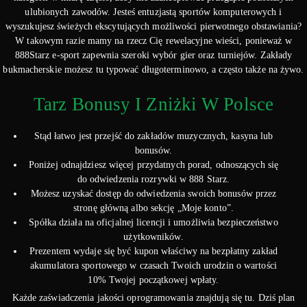
ulubionych zawodów. Jesteś entuzjastą sportów komputerowych i
wyszukujesz świeżych ekscytujących możliwości pierwotnego obstawiania?
W takowym razie mamy na rzecz Cię rewelacyjne wieści, ponieważ w
888Starz e-sport zapewnia szeroki wybór gier oraz turniejów. Zakłady
bukmacherskie możesz tu typować długoterminowo, a często także na żywo.
Tarz Bonusy I Zniżki W Polsce
Stąd łatwo jest przejść do zakładów muzycznych, kasyna lub
bonusów.
Poniżej odnajdziesz więcej przydatnych porad, odnoszących się
do odwiedzenia rozrywki w 888 Starz.
Możesz uzyskać dostęp do odwiedzenia swoich bonusów przez
stronę główną albo sekcję „Moje konto”.
Spółka działa na oficjalnej licencji i umożliwia bezpieczeństwo
użytkowników.
Prezentem wydaje się być kupon właściwy na bezpłatny zakład
akumulatora sportowego w czasach Twoich urodzin o wartości
10% Twojej początkowej wpłaty.
Każde zaświadczenia jakości oprogramowania znajdują się tu. Dziś plan