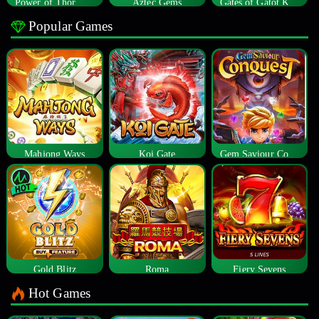
Power of Thor Megaways
Aztec Gems
Gates of Gatot Kaca
Popular Games
Mahjong Ways
Koi Gate
Gem Saviour Conquest
Gold Blitz
Roma
Fiery Sevens
Hot Games