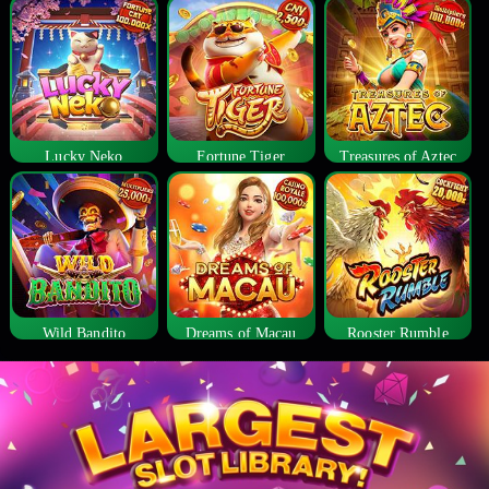
Lucky Neko
Fortune Tiger
Treasures of Aztec
Wild Bandito
Dreams of Macau
Rooster Rumble