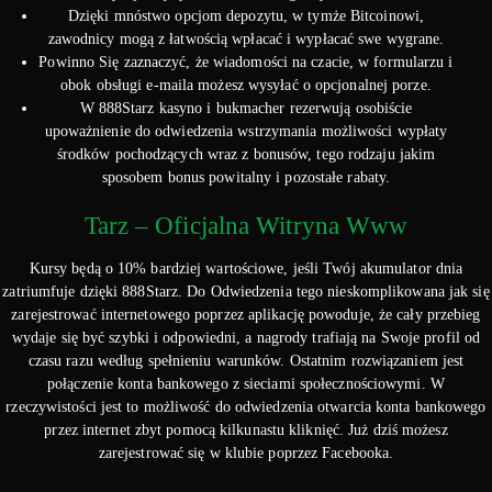
Dzięki mnóstwo opcjom depozytu, w tymże Bitcoinowi,
zawodnicy mogą z łatwością wpłacać i wypłacać swe wygrane.
Powinno Się zaznaczyć, że wiadomości na czacie, w formularzu i
obok obsługi e-maila możesz wysyłać o opcjonalnej porze.
W 888Starz kasyno i bukmacher rezerwują osobiście
upoważnienie do odwiedzenia wstrzymania możliwości wypłaty
środków pochodzących wraz z bonusów, tego rodzaju jakim
sposobem bonus powitalny i pozostałe rabaty.
Tarz – Oficjalna Witryna Www
Kursy będą o 10% bardziej wartościowe, jeśli Twój akumulator dnia
zatriumfuje dzięki 888Starz. Do Odwiedzenia tego nieskomplikowana jak się
zarejestrować internetowego poprzez aplikację powoduje, że cały przebieg
wydaje się być szybki i odpowiedni, a nagrody trafiają na Swoje profil od
czasu razu według spełnieniu warunków. Ostatnim rozwiązaniem jest
połączenie konta bankowego z sieciami społecznościowymi. W
rzeczywistości jest to możliwość do odwiedzenia otwarcia konta bankowego
przez internet zbyt pomocą kilkunastu kliknięć. Już dziś możesz
zarejestrować się w klubie poprzez Facebooka.