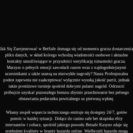
Jak Się Zarejestrować w BetSafe domaga się od momentu gracza dostarczenia
pliku danych, w skład którego wchodzą wiadomości osobowe i aktualne
kontakty umożliwiające w przyszłości weryfikację tożsamości gracza.
Marzysz o pełnych emocji zawodach razem wraz z najdogodniejszymi
uczestnikami a także szansą na niezwykłe nagrody? Nasza Profesjonalna
podest zapewnia nie zaakceptować wyłącznie wysoką jakość partii, jednak
także prestiżowe turnieje spośród dobrymi pulami nagród. Odrzucić
próbujcie uzyskać pozostałego bonusu zbytnio przechowanie bez pełnego
obstawiania podarunku powitalnego za pierwszą wpłatę.
Własny zespół wsparcia technicznego emituje się dostępny 24/7, gotów
pomóc w każdej sytuacji. Dołącz do casino safe bet skupiska elity
internautów i zobacz, spośród jakiego powodu Betsafe Kasyno zdaje się
symbolem kvalitety w branży hazardu online. Wielbicieli hazardu mogą