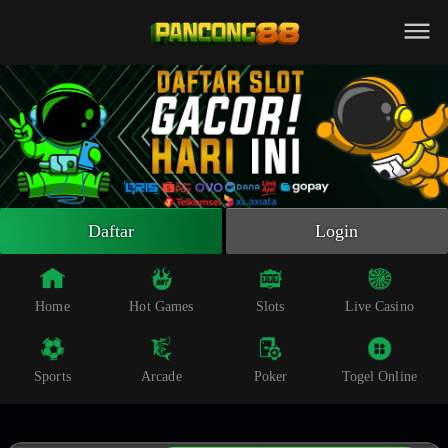
Beranda
Slot Online
Live Casino
Sportsbook
Arcade
Togel Online
Daftar
Login
Poker
Whatsapp
Home
Hot Games
Slots
Live Casino
Telegram
Sports
Arcade
Poker
Togel Online
Livechat