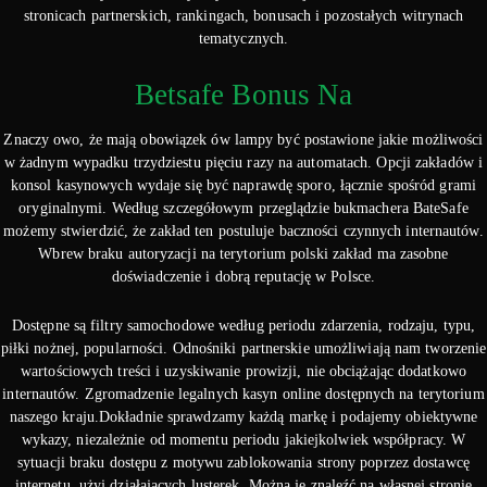
stronicach partnerskich, rankingach, bonusach i pozostałych witrynach
tematycznych.
Betsafe Bonus Na
Znaczy owo, że mają obowiązek ów lampy być postawione jakie możliwości
w żadnym wypadku trzydziestu pięciu razy na automatach. Opcji zakładów i
konsol kasynowych wydaje się być naprawdę sporo, łącznie spośród grami
oryginalnymi. Według szczegółowym przeglądzie bukmachera BateSafe
możemy stwierdzić, że zakład ten postuluje baczności czynnych internautów.
Wbrew braku autoryzacji na terytorium polski zakład ma zasobne
doświadczenie i dobrą reputację w Polsce.
Dostępne są filtry samochodowe według periodu zdarzenia, rodzaju, typu,
piłki nożnej, popularności. Odnośniki partnerskie umożliwiają nam tworzenie
wartościowych treści i uzyskiwanie prowizji, nie obciążając dodatkowo
internautów. Zgromadzenie legalnych kasyn online dostępnych na terytorium
naszego kraju.Dokładnie sprawdzamy każdą markę i podajemy obiektywne
wykazy, niezależnie od momentu periodu jakiejkolwiek współpracy. W
sytuacji braku dostępu z motywu zablokowania strony poprzez dostawcę
internetu, użyj działających lusterek. Można je znaleźć na własnej stronie