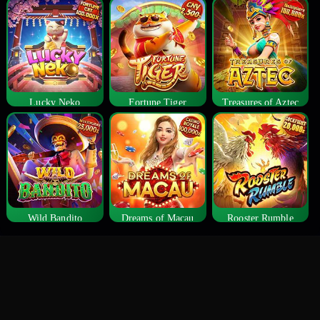
Lucky Neko
Fortune Tiger
Treasures of Aztec
Wild Bandito
Dreams of Macau
Rooster Rumble