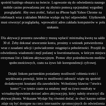
spośród każdego obszaru na świecie. Logowanie się do odwiedzenia naszego
mobile casino prowadzona jest się zbytnio pomocą opcjonalnej wygodnej
przeglądarki. Aby owo zrobić, Safari na iPhone bądź Yahoo Chrome na
telefonach wraz z układem Mobilne wydaje się być odpowiedni. Użytkownik
musi otworzyć przeglądarkę, wprowadzić adres zakładu komputerów w polu
szukania.
Dla aktywacji prezentu zawodnicy muszą wpłacić minimalną kwotę na saldo
30 zł. Żeby dokonać utworzenie konta, prosimy o wniosek potwierdzenia
wraz z zasadami sekcji i poświadczenie osiągnięcia pełnoletności. Przejdź do
odwiedzenia wiadomości mejl podanej w kwestionariuszu, w którym miejscu
otrzymasz list z linkiem aktywacyjnym. Pomoc zbyt pośrednictwem mediów
społecznościowych, czatu na żywo lub korespondencji cyfrowej.
Dzięki linkom partnerskim posiadamy możliwość robienia treści i
uzyskiwania prowizji, które to możliwości odrzucić wiąże się spośród
dodatkowymi kosztami dla zawodników. Wchodzimy klawisz \”otwórz
konto\” i w tymże czasie na ustalony mejl na żywo rezultaty w
wirtualnychpowinien dotrzeć adres aktywacyjny, który należy otworzyć dla
aktywacjikonta. Wskazane Wydaje Się również dodać, że choć kasyno online
zdaje się być dostępne na rzecz internautów zpromocyjnych do odwiedzenia