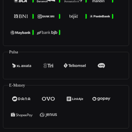
Pulsa
E-Money