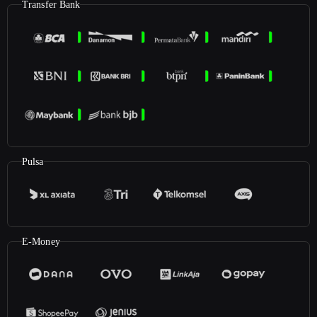
Transfer Bank
Pulsa
E-Money