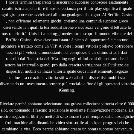
I nostri termini trasparenti ti assicurano successo conoscere esattamente
caratteristica aspettarti, e il nostro costanza per il fair play significa il quale
ogni giro potrebbe avvicinarti alla tua guadagno da sogno. Al BetRiot Casino
, non offriamo solamente giochi; creiamo una comunità successo gioco
osservando la i quali la tua soddisfazione e sicurezza vengono effettuate la
nostra priorità. Unisciti a noi oggi medesimo e scopri il mondo vibrante del
BetRiot Casino, dove ciascuno istante è pieno di opportunità e ciascuno
giocatore è trattato come un VIP. A volte i tempi vittoria prelievo potrebbero
esserci più veloci, ciononostante nel complesso è un ottimo sito. I dati
raccolti dall’industria dell’iGaming negli ultimi anni dimostrano che il
settore ha intervallo grandi pro dalla crescita vertiginosa dell’utilizzo dei
dispositivi mobili da inizia vittoria quale cerca intrattenimento negozio
online. La creazione vittoria siti web adatti ai dispositivi mobili sta
diventando un investimento sempre più cruciale a fine di gli operatori vittoria
iGaming.
Rivelate perché abbiamo selezionato una grossa collezione vittoria oltre 6.000
slot, combinando il fascino tradizionale mediante l’innovazione moderna. La
nostra negozio di libri permette di selezionare tra di sempre, dalle nostalgiche
fruit machine alle dinamiche video slot sottile ai jackpot progressivi che
cambiano la vita. Ecco perché abbiamo creato un bonus successo benvenuto