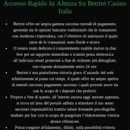
Accesso Rapido In Altezza Su Betriot Casino
Italia
Betriot offre un’ampia gamma successo metodi di pagamento,
gestendo sia le opzioni bancarie tradizionali che le transazioni
con moderna criptovaluta, con l’obiettivo di assicurare il quale
tante de le transazioni sono fluide e sicure.
Il nostro team dedicato è costantemente usabile mezzo la chat
live per un supporto immediato e tramite posta elettronica
all’indirizzo email protected a fine di richieste più dettagliate,
con risposte abitualmente entro 24 ore.
Betriot è una piattaforma vittoria gioco d’azzardo del web
schiettamente al passo coi tempi, il quale offre un ampio spettro
di metodi successo pagamento successo i quali potresti avere sia
con lo scopo di i depositi che prelievi.
Proprio a fine di questo, all’interno ancora oggi sezione apposita,
si trova un’area del portale adibita a stimolare il tuo senso
successo responsabilità tramite talune domande psicologiche
studiate per hoc con lo scopo di pungolare l’elaborazione vittoria
alcune riflessioni.
Potrai eseguire affidamento, difatti, sulla possibilità vittoria