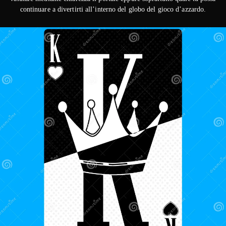
continuare a divertirti all’interno del globo del gioco d’azzardo.