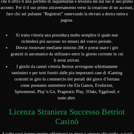
che ti offre il mix perfetto di inquietudine e levatura sin dal tuo il suo primo
acconto. Per il il suo primo attraversamento verso la creazione di un account,
fare clic sul pulsante “Registrati” osservando la elevato a destra tuttora
pagina.
Si tratta vittoria una procedura molto semplice il quale non
richiederà più successo tre minuti del vostro periodo.
Dovrai rinnovare mediante minimo 20€ e potrai usare i giri
gratuiti in automatico da utilizzare entro la giorno corrente in cui
li avrai attivati.
I giochi da casinò vittoria Betriot avvengono schiettamente
tantissimi e per tutti forniti dalle piu importanti case di iGaming
costruiti in giro in commercio dei portali del gioco d’fortuna
come possiamo ammettere che Ela Games, Evolution,
Spinomenal, Play’n Go, Pragmatic Play, 3Oaks, Yggdrasil, e
tante altre.
Licenza Straniera Successo Betriot
Casinò
A volte vuoi ingenuamente addentrarsi in gioco e vincere alla svelta, e è qui