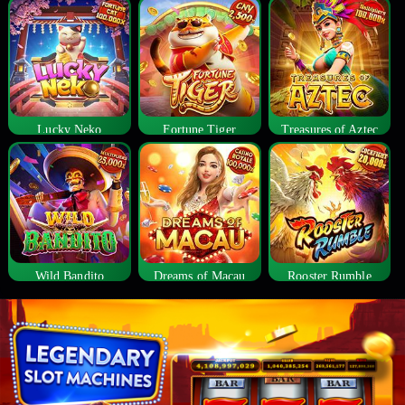
Lucky Neko
Fortune Tiger
Treasures of Aztec
Wild Bandito
Dreams of Macau
Rooster Rumble