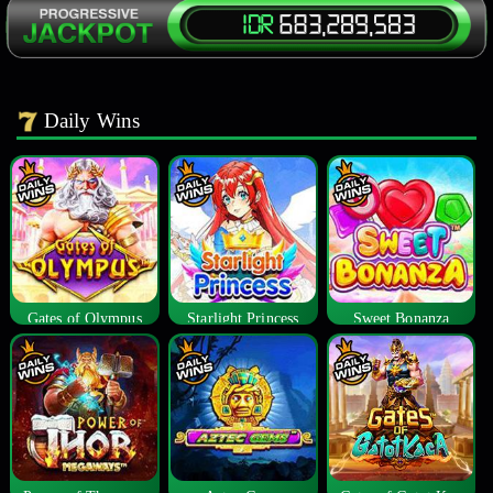
Daily Wins
Gates of Olympus
Starlight Princess
Sweet Bonanza