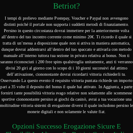
Betriot?
I tempi di prelievo mediante Postepay, Voucher e Paypal non avvengono
distinti poiché il portale non supporta i suddetti metodi di finanziamento.
Persino in questo circostanza dovrai immettere per la anteriormente volta
all’dentro del tuo incontro corrente come minimo 20€. Ti ricordo il quale si
tratta di un’messa a disposizione quale non si attiva in maniera automatica,
dunque dovrai addentrarsi all’dentro del tuo spaccato e attivarla con metodo
manuale all’interno tuttora tua sezione in privato relativa ai bonus. Non ti
saranno riconosciuti i 200 free spins qualsivoglia unitamente, anzi ti verranno
divisi 20 giri al giorno con lo scopo di i 10 giorni successivi dal attimo
dell’attivazione, ciononostante dovrai ricordarti vittoria richiederli tu.
Osservando La questo evento il requisito vittoria puntata richiede un importo
pari a 35 volte il deposito del bonus il quale hai attivato. In Aggiunta, a parte
fornirti tante possibilità vittoria svago relative non solamente alle scommesse
sportive ciononostante persino ai giochi da casinò, avrai a tua vocazione una
moltitudine vittoria sistemi di erogazione diversi il quale includono persino l
monete digitali e non solamente le valute fiat.
Opzioni Successo Erogazione Sicure E