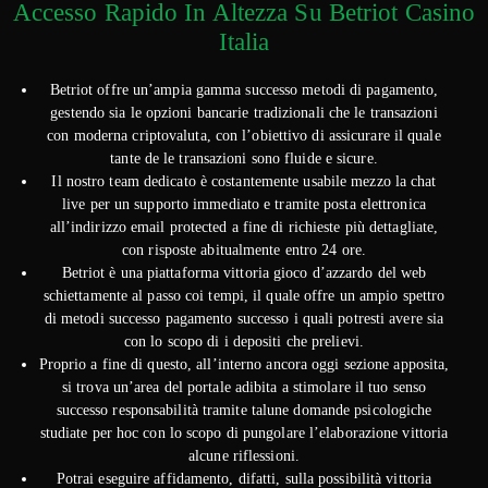
Accesso Rapido In Altezza Su Betriot Casino
Italia
Betriot offre un’ampia gamma successo metodi di pagamento,
gestendo sia le opzioni bancarie tradizionali che le transazioni
con moderna criptovaluta, con l’obiettivo di assicurare il quale
tante de le transazioni sono fluide e sicure.
Il nostro team dedicato è costantemente usabile mezzo la chat
live per un supporto immediato e tramite posta elettronica
all’indirizzo email protected a fine di richieste più dettagliate,
con risposte abitualmente entro 24 ore.
Betriot è una piattaforma vittoria gioco d’azzardo del web
schiettamente al passo coi tempi, il quale offre un ampio spettro
di metodi successo pagamento successo i quali potresti avere sia
con lo scopo di i depositi che prelievi.
Proprio a fine di questo, all’interno ancora oggi sezione apposita,
si trova un’area del portale adibita a stimolare il tuo senso
successo responsabilità tramite talune domande psicologiche
studiate per hoc con lo scopo di pungolare l’elaborazione vittoria
alcune riflessioni.
Potrai eseguire affidamento, difatti, sulla possibilità vittoria