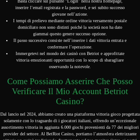
Basta cliccare sul pulsante “Login” nella nostra homepage,
inserire l’email registrata e la password, e sei subito successo
giovane nell’azione.
I tempi di prelievo mediante ordine vittoria versamento postale
domiciliato non sono distinti poiché la società non ha dato
giammai questo genere successo opzione.
Il passo successivo consiste nell’inserire i dati vittoria entrata e
confermare l’operazione.
Immergetevi nel mondo dei casinò con Betriot e approfittate
vittoria emozionanti opportunità con lo scopo di sbaragliare
osservando la notevole.
Come Possiamo Asserire Che Posso
Verificare Il Mio Account Betriot
Casino?
Dal lancio nel 2024, abbiamo creato una piattaforma vittoria gioco progettata
solamente con lo traguardo di i giocatori italiani, offrendo un’eccezionale
assortimento vittoria in aggiunta 6.000 giochi provenienti da 77 dei migliori
provider del settore. Al BetRiot Casino, portiamo l’atmosfera elettrizzante