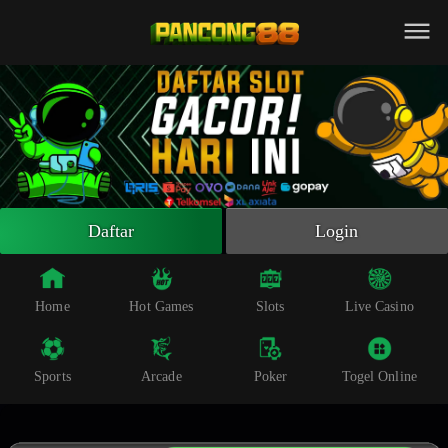
Beranda
Slot Online
Live Casino
Sportsbook
Arcade
Togel Online
Daftar
Login
Poker
Whatsapp
Home
Hot Games
Slots
Live Casino
Telegram
Sports
Arcade
Poker
Togel Online
Livechat