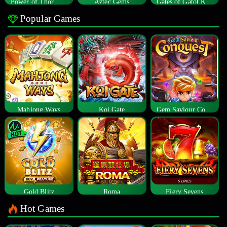
Power of Thor Megaways
Aztec Gems
Gates of Gatot Kaca
Popular Games
Mahjong Ways
Koi Gate
Gem Saviour Conquest
Gold Blitz
Roma
Fiery Sevens
Hot Games