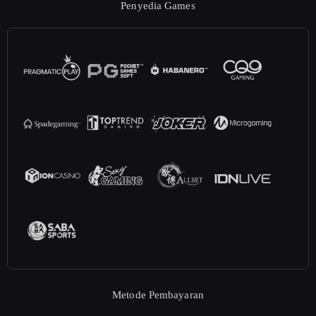
Penyedia Games
Metode Pembayaran