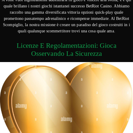
quale brillano i nostri giochi istantanei successo BetRiot Casino. Abbiamo
raccolto una gamma diversificata vittoria opzioni quick-play quale
promettono passatempo adrenalinico e ricompense immediate. Al BetRiot
Scompiglio, la nostra missione è creare un paradiso del gioco costruiti in i
quali qualunque scommettitore trovi una cosa quale ama.
Licenze E Regolamentazioni: Gioca
Osservando La Sicurezza