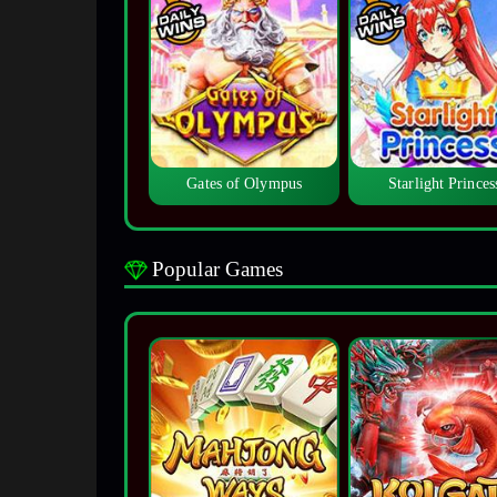
Gates of Olympus
Starlight Princes
Popular Games