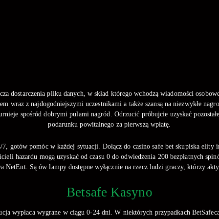
za dostarczenia pliku danych, w skład którego wchodzą wiadomości osobowe 
em wraz z najdogodniejszymi uczestnikami a także szansą na niezwykłe nagr
 turnieje spośród dobrymi pulami nagród. Odrzucić próbujcie uzyskać pozosta
podarunku powitalnego za pierwszą wpłatę.
/7, gotów pomóc w każdej sytuacji. Dołącz do casino safe bet skupiska elity
icieli hazardu mogą uzyskać od czasu 0 do odwiedzenia 200 bezpłatnych spinó
wa NetEnt. Są ów lampy dostępne wyłącznie na rzecz ludzi graczy, którzy ak
Betsafe Kasyno
tucja wypłaca wygrane w ciągu 0-24 dni. W niektórych przypadkach BetSafe