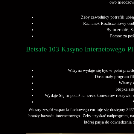
owo nieodzown
Żeby zawodnicy potrafili ubie
Rachunek Rozliczeniowy osob
By to zrobić, S
Pomoc za poś
Betsafe 103 Kasyno Internetowego P
Witryna wydaje się być w pełni przet
Doskonały program fil
Własny z
Stopka zak
Wydaje Się to podaż na rzecz koneserów rozrywki w
Własny zespół wsparcia fachowego emituje się dostępny 24/
branży hazardu internetowego. Żeby uzyskać nadprogram, na
której pasja do odwiedzenia