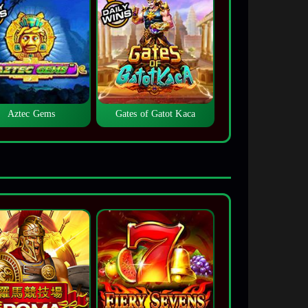
Aztec Gems
Gates of Gatot Kaca