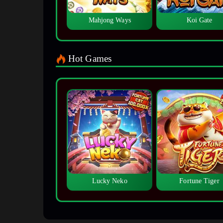
Mahjong Ways
Koi Gate
Hot Games
Lucky Neko
Fortune Tiger