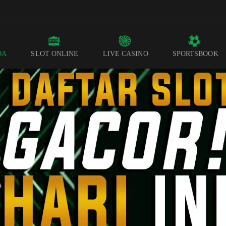
DA
SLOT ONLINE
LIVE CASINO
SPORTSBOOK