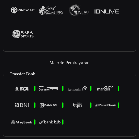
Metode Pembayaran
Transfer Bank