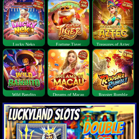
Lucky Neko
Fortune Tiger
Treasures of Aztec
Wild Bandito
Dreams of Macau
Rooster Rumble