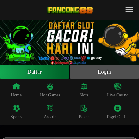
Beranda
Slot Online
Live Casino
Sportsbook
Arcade
Togel Online
Daftar
Login
Poker
Whatsapp
Home
Hot Games
Slots
Live Casino
Telegram
Sports
Arcade
Poker
Togel Online
Livechat