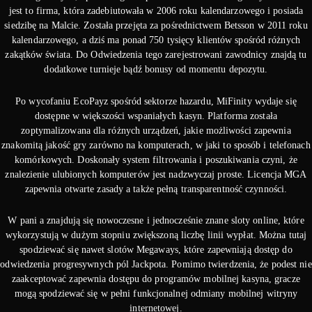
jest to firma, która zadebiutowała w 2006 roku kalendarzowego i posiada
siedzibę na Malcie. Została przejęta za pośrednictwem Betsson w 2011 roku
kalendarzowego, a dziś ma ponad 750 tysięcy klientów spośród różnych
zakątków świata. Do Odwiedzenia tego zarejestrowani zawodnicy znajdą tu
dodatkowe turnieje bądź bonusy od momentu depozytu.
Po wycofaniu EcoPayz spośród sektorze hazardu, MiFinity wydaje się
dostępne w większości wspaniałych kasyn. Platforma została
zoptymalizowana dla różnych urządzeń, jakie możliwości zapewnia
znakomitą jakość gry zarówno na komputerach, w jaki to sposób i telefonach
komórkowych. Doskonały system filtrowania i poszukiwania czyni, że
znalezienie ulubionych komputerów jest nadzwyczaj proste. Licencja MGA
zapewnia otwarte zasady a także pełną transparentność czynności.
W pani a znajdują się nowoczesne i jednocześnie znane sloty online, które
wykorzystują w dużym stopniu zwiększoną liczbę linii wypłat. Można tutaj
spodziewać się nawet slotów Megaways, które zapewniają dostęp do
odwiedzenia progresywnych pól Jackpota. Pomimo twierdzenia, że podest nie
zaakceptować zapewnia dostępu do programów mobilnej kasyna, gracze
mogą spodziewać się w pełni funkcjonalnej odmiany mobilnej witryny
internetowej.