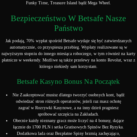
Funky Time, Treasure Island bądź Mega Wheel.
Bezpieczeństwo W Betsafe Nasze
Państwo
Jak podają, 70% wypłat spośród Betsafe wydaje się być zatwierdzanych
automatycznie, co przyspiesza przebieg. Wypłaty realizowane są w
najwyższym stopniu do innego miesiąca roboczego, w tym również na karty
płatnicze w weekendy. Możliwe są także przelewy na konto Revolut, wraz z
którego niekiedy sam korzystam.
Betsafe Kasyno Bonus Na Początek
Nie Zaakceptować musisz dlatego tworzyć osobnych kont, bądź
odwiedzać stron różnych operatorów, jeżeli raz masz ochotę
zagrać w Rozrywki Kasynowe, a na inny dzień pragniesz
spróbować szczęścia na Zakładach.
Obecnie każdy nieznany gracz może liczyć na 4 bonusy, dające
łącznie do 1700 PLN i setka Gratisowych Spinów Bez Ryzyka.
Dodatkowa lada oraz Bezpłatne Spiny brzmią zachęcająco,