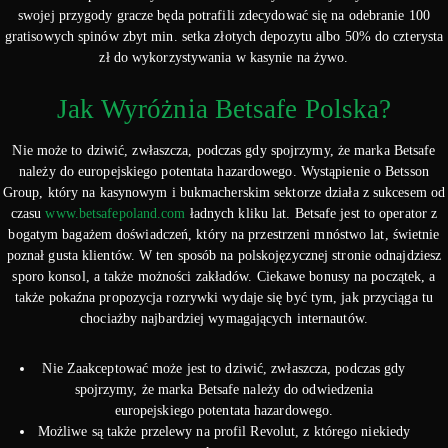
swojej przygody gracze będa potrafili zdecydować się na odebranie 100
gratisowych spinów zbyt min. setka złotych depozytu albo 50% do czterysta
zł do wykorzystywania w kasynie na żywo.
Jak Wyróżnia Betsafe Polska?
Nie może to dziwić, zwłaszcza, podczas gdy spojrzymy, że marka Betsafe
należy do europejskiego potentata hazardowego. Wystąpienie o Betsson
Group, który na kasynowym i bukmacherskim sektorze działa z sukcesem od
czasu
www.betsafepoland.com
ładnych kliku lat. Betsafe jest to operator z
bogatym bagażem doświadczeń, który na przestrzeni mnóstwo lat, świetnie
poznał gusta klientów. W ten sposób na polskojęzycznej stronie odnajdziesz
sporo konsol, a także możności zakładów. Ciekawe bonusy na początek, a
także pokaźna propozycja rozrywki wydaje się być tym, jak przyciąga tu
chociażby najbardziej wymagających internautów.
Nie Zaakceptować może jest to dziwić, zwłaszcza, podczas gdy
spojrzymy, że marka Betsafe należy do odwiedzenia
europejskiego potentata hazardowego.
Możliwe są także przelewy na profil Revolut, z którego niekiedy