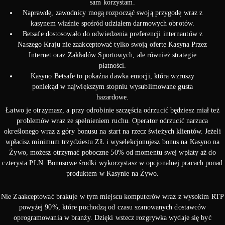
sam korzystam.
Naprawdę, zawodnicy mogą rozpocząć swoją przygodę wraz z
kasynem właśnie spośród udziałem darmowych obrotów.
Betsafe dostosowało do odwiedzenia preferencji internautów z
Naszego Kraju nie zaakceptować tylko swoją ofertę Kasyna Przez
Internet oraz Zakładów Sportowych, ale również strategie
płatności.
Kasyno Betsafe to pokaźna dawka emocji, która wzruszy
poniekąd w największym stopniu wysublimowane gusta
hazardowe.
Łatwo je otrzymasz, a przy odrobinie szczęścia odrzucić będziesz miał też
problemów wraz ze spełnieniem ruchu. Operator odrzucić narzuca
określonego wraz z góry bonusu na start na rzecz świeżych klientów. Jeżeli
wpłacisz minimum trzydziestu ZŁ i wyselekcjonujesz bonus na Kasyno na
Żywo, możesz otrzymać poboczne 50% od momentu swej wpłaty aż do
czterysta PLN. Bonusowe środki wykorzystasz w opcjonalnej pracach ponad
produktem w Kasynie na Żywo.
Nie Zaakceptować brakuje w tym miejscu komputerów wraz z wysokim RTP
powyżej 90%, które pochodzą od czasu szanowanych dostawców
oprogramowania w branży. Dzięki wstecz rozgrywka wydaje się być