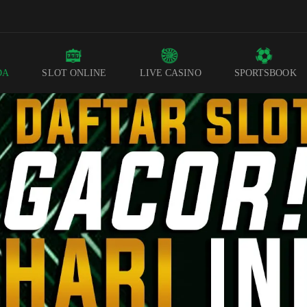
DA
SLOT ONLINE
LIVE CASINO
SPORTSBOOK