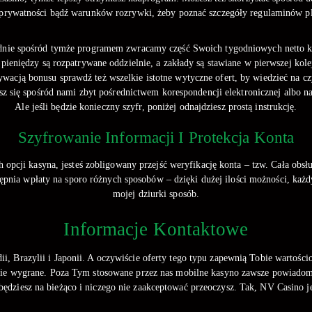
 prywatności bądź warunków rozrywki, żeby poznać szczegóły regulaminów p
nie spośród tymże programem zwracamy część Swoich tygodniowych netto k
pieniędzy są rozpatrywane oddzielnie, a zakłady są stawiane w pierwszej kolej
ywacją bonusu sprawdź też wszelkie istotne wytyczne ofert, by wiedzieć na cz
sz się spośród nami zbyt pośrednictwem korespondencji elektronicznej albo na 
Ale jeśli będzie konieczny szyfr, poniżej odnajdziesz prostą instrukcję.
Szyfrowanie Informacji I Protekcja Konta
 opcji kasyna, jesteś zobligowany przejść weryfikację konta – tzw. Cała obs
tępnia wpłaty na sporo różnych sposobów – dzięki dużej ilości możności, ka
mojej dziurki sposób.
Informacje Kontaktowe
ii, Brazylii i Japonii. A oczywiście oferty tego typu zapewnią Tobie wartości
ie wygrane. Poza Tym stosowane przez nas mobilne kasyno zawsze powiadomi
ędziesz na bieżąco i niczego nie zaakceptować przeoczysz. Tak, NV Casino je