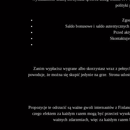
polityki
Zgod
Saldo bonusowe i saldo autentycznych 
Przed akt
Skontaktuje
Zanim wypłacisz wygrane albo skorzystasz wraz z pełnych
powoduje, że można się skupić jedynie na grze. Strona udos
Propozycje te odrzucić są ważne gwoli internautów z Finland
czego efektem za każdym razem mogą być przecież wysok
ważnych zdarzeniach, więc za każdym razem b