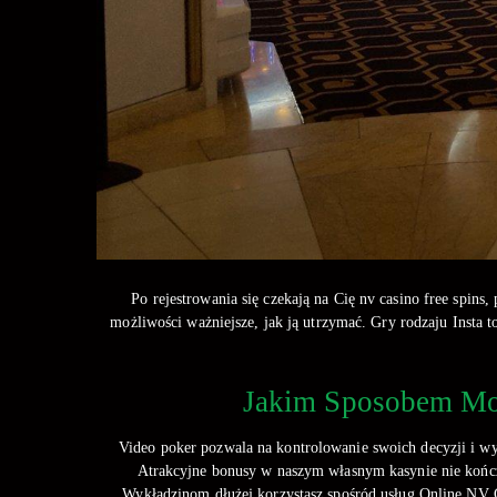
Po rejestrowania się czekają na Cię nv casino free spi
możliwości ważniejsze, jak ją utrzymać. Gry rodzaju Insta 
Jakim Sposobem Mog
Video poker pozwala na kontrolowanie swoich decyzji i wyb
Atrakcyjne bonusy w naszym własnym kasynie nie kończ
Wykładzinom dłużej korzystasz spośród usług Online NV 