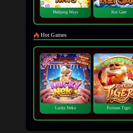
Mahjong Ways
Koi Gate
Hot Games
Lucky Neko
Fortune Tiger