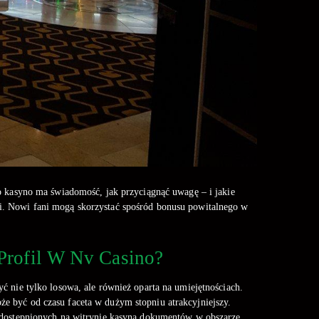
o kasyno ma świadomość, jak przyciągnąć uwagę – i jakie
cji. Nowi fani mogą skorzystać spośród bonusu powitalnego w
Profil W Nv Casino?
ć nie tylko losowa, ale również oparta na umiejętnościach.
 być od czasu faceta w dużym stopniu atrakcyjniejszy.
udostępnionych na witrynie kasyna dokumentów w obszarze