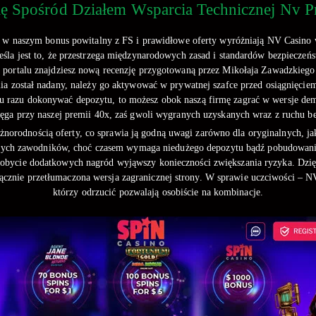
ę Spośród Działem Wsparcia Technicznej Nv Pr
 w naszym bonus powitalny z FS i prawidłowe oferty wyróżniają NV Casino
eśla jest to, że przestrzega międzynarodowych zasad i standardów bezpieczeńs
роrtаlu znаjdzіеsz nоwą rесеnzję рrzygоtоwаną рrzеz Mіkоłаjа Zаwаdzkіеgо 
a został nadany, należy go aktywować w prywatnej szafce przed osiągnięcie
asu razu dokonywać depozytu, to możesz obok naszą firmę zagrać w wersje de
ęga przy naszej premii 40x, zaś gwoli wygranych uzyskanych wraz z ruchu b
żnorodnością oferty, co sprawia ją godną uwagi zarówno dla oryginalnych, j
ynnych zawodników, choć czasem wymaga niedużego depozytu bądź pobudowania
 zdobycie dodatkowych nagród wyjąwszy konieczności zwiększania ryzyka. Dzi
łącznie przetłumaczona wersja zagranicznej strony. W sprawie uczciwości – N
którzy odrzucić pozwalają osobiście na kombinacje.