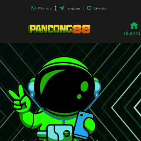
Whatsapp
Telegram
Livechat
BERAN