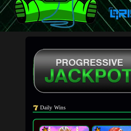
Daily Wins