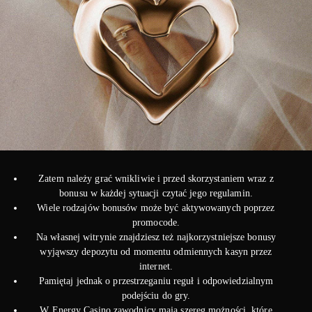
Zatem należy grać wnikliwie i przed skorzystaniem wraz z
bonusu w każdej sytuacji czytać jego regulamin.
Wiele rodzajów bonusów może być aktywowanych poprzez
promocode.
Na własnej witrynie znajdziesz też najkorzystniejsze bonusy
wyjąwszy depozytu od momentu odmiennych kasyn przez
internet.
Pamiętaj jednak o przestrzeganiu reguł i odpowiedzialnym
podejściu do gry.
W Energy Casino zawodnicy mają szereg możności, które