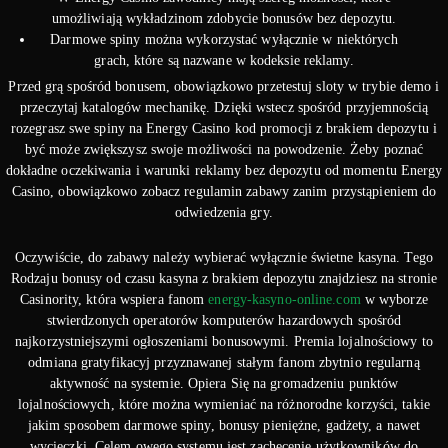
umożliwiają wykładzinom zdobycie bonusów bez depozytu.
Darmowe spiny można wykorzystać wyłącznie w niektórych
grach, które są nazwane w kodeksie reklamy.
Przed grą spośród bonusem, obowiązkowo przetestuj sloty w trybie demo i
przeczytaj katalogów mechanikę. Dzięki wstecz spośród przyjemnością
rozegrasz swe spiny na Energy Casino kod promocji z brakiem depozytu i
być może zwiększysz swoje możliwości na powodzenie. Żeby poznać
dokładne oczekiwania i warunki reklamy bez depozytu od momentu Energy
Casino, obowiązkowo zobacz regulamin zabawy zanim przystąpieniem do
odwiedzenia gry.
Oczywiście, do zabawy należy wybierać wyłącznie świetne kasyna. Tego
Rodzaju bonusy od czasu kasyna z brakiem depozytu znajdziesz na stronie
Casinority, która wspiera fanom
energy-kasyno-online.com
w wyborze
stwierdzonych operatorów komputerów hazardowych spośród
najkorzystniejszymi ogłoszeniami bonusowymi. Premia lojalnościowy to
odmiana gratyfikacyj przyznawanej stałym fanom zbytnio regularną
aktywność na systemie. Opiera Się na gromadzeniu punktów
lojalnościowych, które można wymieniać na różnorodne korzyści, takie
jakim sposobem darmowe spiny, bonusy pieniężne, gadżety, a nawet
wycieczki. Celem owego systemu jest zachęcenie użytkowników do