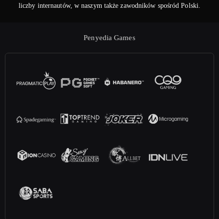
liczby internautów, w naszym także zawodników spośród Polski.
Penyedia Games