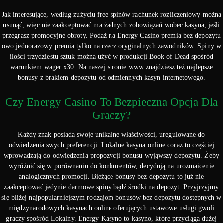
Jak interesujące, według zużyciu free spinów rachunek rozliczeniowy można
usunąć, więc nie zaakceptować ma żadnych zobowiązań wobec kasyna, jeśli
przegrasz promocyjne obroty. Podaż na Energy Casino premia bez depozytu
owo jednorazowy premia tylko na rzecz oryginalnych zawodników. Spiny w
ilości trzydziestu sztuk można użyć w produkcji Book of Dead spośród
warunkiem wager x30. Na naszej stronie www znajdziesz też najlepsze
bonusy z brakiem depozytu od odmiennych kasyn internetowego.
Czy Energy Casino To Bezpieczna Opcja Dla
Graczy?
Każdy znak posiada swoje unikalne właściwości, uregulowane do
odwiedzenia swych preferencji. Lokalne kasyna online coraz to częściej
wprowadzają do odwiedzenia propozycji bonusu wyjąwszy depozytu. Żeby
wyróżnić się w porównaniu do konkurentów, decydują na urozmaicenie
analogicznych promocji. Bieżące bonusy bez depozytu to już nie
zaakceptować jedynie darmowe spiny bądź środki na depozyt. Przyjrzyjmy
się bliżej najpopularniejszym rodzajom bonusów bez depozytu dostępnych w
międzynarodowych kasynach online oferujących ustawowe usługi gwoli
graczy spośród Lokalny. Energy Kasyno to kasyno, które przyciąga dużej