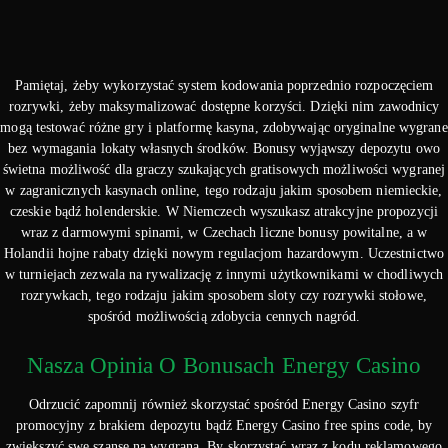
Pamiętaj, żeby wykorzystać system kodowania poprzednio rozpoczęciem
rozrywki, żeby maksymalizować dostępne korzyści. Dzięki nim zawodnicy
mogą testować różne gry i platformę kasyna, zdobywając oryginalne wygrane
bez wymagania lokaty własnych środków. Bonusy wyjąwszy depozytu owo
świetna możliwość dla graczy szukających gratisowych możliwości wygranej
w zagranicznych kasynach online, tego rodzaju jakim sposobem niemieckie,
czeskie bądź holenderskie. W Niemczech wyszukasz atrakcyjne propozycji
wraz z darmowymi spinami, w Czechach liczne bonusy powitalne, a w
Holandii hojne rabaty dzięki nowym regulacjom hazardowym. Uczestnictwo
w turniejach zezwala na rywalizację z innymi użytkownikami w chodliwych
rozrywkach, tego rodzaju jakim sposobem sloty czy rozrywki stołowe,
spośród możliwością zdobycia cennych nagród.
Nasza Opinia O Bonusach Energy Casino
Odrzucić zapomnij również skorzystać spośród Energy Casino szyfr
promocyjny z brakiem depozytu bądź Energy Casino free spins code, by
zwiększyć swe szanse na wygraną. By skorzystać wraz z kodu reklamowego