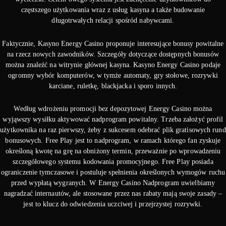
częstszego użytkowania wraz z usług kasyna a także budowanie
długotrwałych relacji spośród nabywcami.
Faktycznie, Kasyno Energy Casino proponuje interesujące bonusy powitalne
na rzecz nowych zawodników. Szczegóły dotyczące dostępnych bonusów
można znaleźć na witrynie głównej kasyna. Kasyno Energy Casino podaje
ogromny wybór komputerów, w tymże automaty, gry stołowe, rozrywki
karciane, ruletkę, blackjacka i sporo innych.
Według wdrożeniu promocji bez depozytowej Energy Casino można
wyjąwszy wysiłku aktywować nadprogram powitalny. Trzeba założyć profil
użytkownika na raz pierwszy, żeby z sukcesem odebrać plik gratisowych rund
bonusowych. Free Play jest to nadprogram, w ramach którego fan zyskuje
określoną kwotę na grę na obniżony termin, przeważnie po wprowadzeniu
szczegółowego systemu kodowania promocyjnego. Free Play posiada
ograniczenie tymczasowe i postuluje spełnienia określonych wymogów ruchu
przed wypłatą wygranych. W Energy Casino Nadprogram uwielbiamy
nagradzać internautów, ale stosowane przez nas rabaty mają swoje zasady –
jest to klucz do odwiedzenia uczciwej i przejrzystej rozrywki.