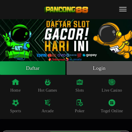
Beranda
Slot Online
Live Casino
Sportsbook
Arcade
Togel Online
Daftar
Login
Poker
Whatsapp
Home
Hot Games
Slots
Live Casino
Telegram
Sports
Arcade
Poker
Togel Online
Livechat