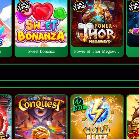
s
Sweet Bonanza
Power of Thor Megaways