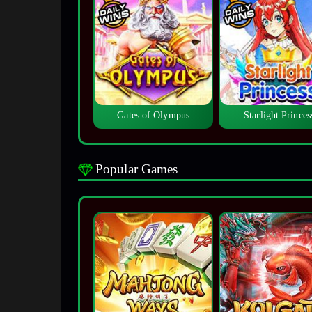
Gates of Olympus
Starlight Princes
Popular Games