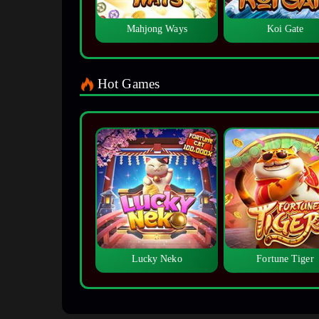
Mahjong Ways
Koi Gate
Hot Games
Lucky Neko
Fortune Tiger