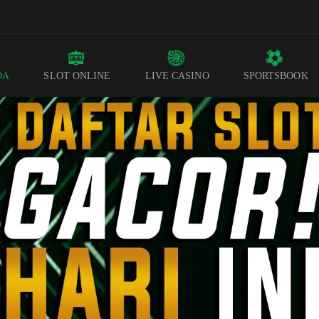
DA
SLOT ONLINE
LIVE CASINO
SPORTSBOOK