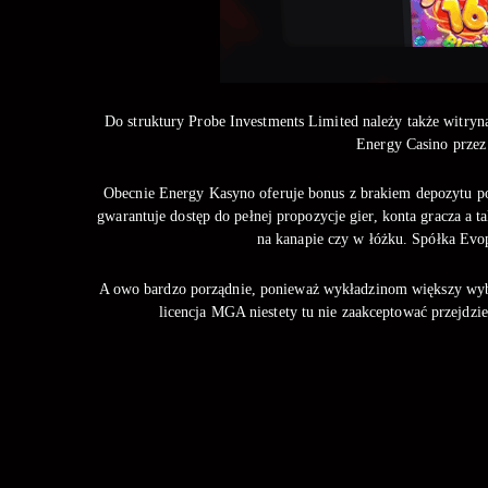
Do struktury Probe Investments Limited należy także witryn
Energy Casino przez 
Obecnie Energy Kasyno oferuje bonus z brakiem depozytu po
gwarantuje dostęp do pełnej propozycje gier, konta gracza a
na kanapie czy w łóżku. Spółka Evo
A owo bardzo porządnie, ponieważ wykładzinom większy wybór
licencja MGA niestety tu nie zaakceptować przejdzi