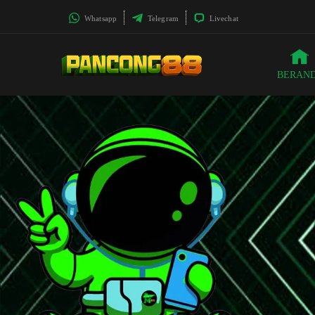
Whatsapp
Telegram
Livechat
BERAN