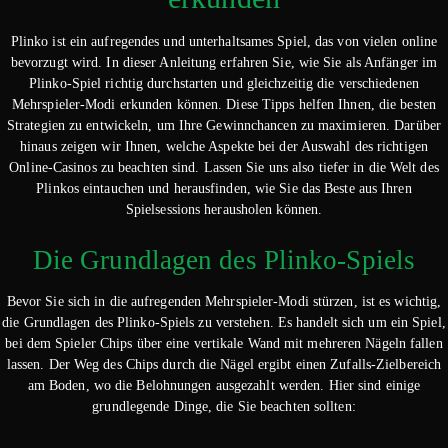
Plinko ist ein aufregendes und unterhaltsames Spiel, das von vielen online
bevorzugt wird. In dieser Anleitung erfahren Sie, wie Sie als Anfänger im
Plinko-Spiel richtig durchstarten und gleichzeitig die verschiedenen
Mehrspieler-Modi erkunden können. Diese Tipps helfen Ihnen, die besten
Strategien zu entwickeln, um Ihre Gewinnchancen zu maximieren. Darüber
hinaus zeigen wir Ihnen, welche Aspekte bei der Auswahl des richtigen
Online-Casinos zu beachten sind. Lassen Sie uns also tiefer in die Welt des
Plinkos eintauchen und herausfinden, wie Sie das Beste aus Ihren
Spielsessions herausholen können.
Die Grundlagen des Plinko-Spiels
Bevor Sie sich in die aufregenden Mehrspieler-Modi stürzen, ist es wichtig,
die Grundlagen des Plinko-Spiels zu verstehen. Es handelt sich um ein Spiel,
bei dem Spieler Chips über eine vertikale Wand mit mehreren Nägeln fallen
lassen. Der Weg des Chips durch die Nägel ergibt einen Zufalls-Zielbereich
am Boden, wo die Belohnungen ausgezahlt werden. Hier sind einige
grundlegende Dinge, die Sie beachten sollten: