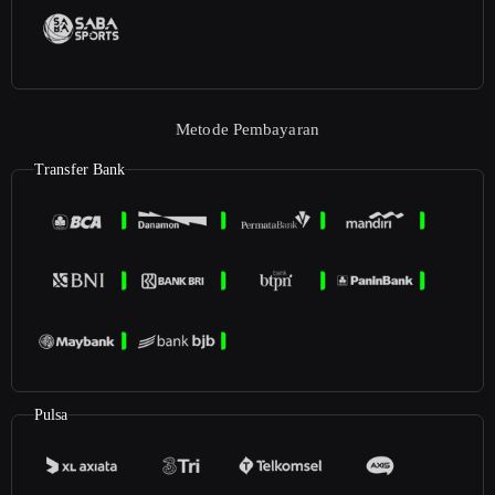
Metode Pembayaran
Transfer Bank
Pulsa