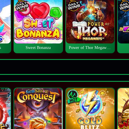
s
Sweet Bonanza
Power of Thor Megaways