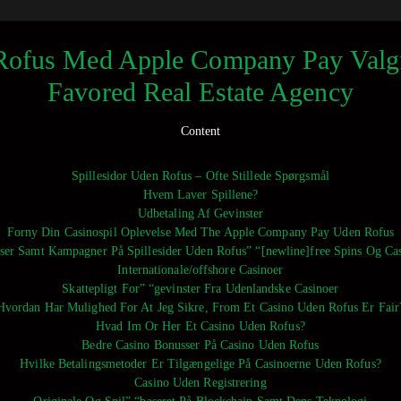
Rofus Med Apple Company Pay Valgf
Favored Real Estate Agency
Content
Spillesidor Uden Rofus – Ofte Stillede Spørgsmål
Hvem Laver Spillene?
Udbetaling Af Gevinster
Forny Din Casinospil Oplevelse Med The Apple Company Pay Uden Rofus
ser Samt Kampagner På Spillesider Uden Rofus” “[newline]free Spins Og Ca
Internationale/offshore Casinoer
Skattepligt For” “gevinster Fra Udenlandske Casinoer
Hvordan Har Mulighed For At Jeg Sikre, From Et Casino Uden Rofus Er Fair
Hvad Im Or Her Et Casino Uden Rofus?
Bedre Casino Bonusser På Casino Uden Rofus
Hvilke Betalingsmetoder Er Tilgængelige På Casinoerne Uden Rofus?
Casino Uden Registrering