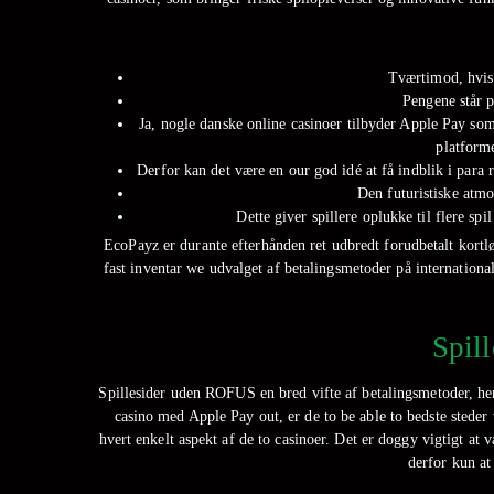
Tværtimod, hvis 
Pengene står p
Ja, nogle danske online casinoer tilbyder Apple Pay so
platform
Derfor kan det være en our god idé at få indblik i par
Den futuristiske atmo
Dette giver spillere oplukke til flere sp
EcoPayz er durante efterhånden ret udbredt forudbetalt kortl
fast inventar we udvalget af betalingsmetoder på international
Spil
Spillesider uden ROFUS en bred vifte af betalingsmetoder, her
casino med Apple Pay out, er de to be able to bedste sted
hvert enkelt aspekt af de to casinoer. Det er doggy vigtigt a
derfor kun at