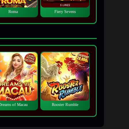
Roma
Fiery Sevens
Dreams of Macau
Rooster Rumble