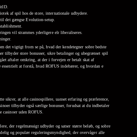
itID.
otek af spil hos de store, internationale udbydere.
 til det gængse Evolution-setup.
establishment.
ngen vil strammes yderligere elr liberaliseres.
ninger.
om det vigtigt from se på, hvad der kendetegner sobre bedste
r tilbyder store bonusser, sikre betalinger og ubegrænset spil
t aftaler omkring, at der i forvejen er betalt skat af
de essentielt at forstå, hvad ROFUS indebærer, og hvordan e
e sikrer, at alle casinospillere, uanset erfaring og præference,
sinoer tilbyder også særlige bonusser, forudsat at du indbetaler
nge casinoer uden ROFUS.
llere, der regelmæssigt udbyder og satser større beløb, og sobre
lidelig og populær reguleringsmyndighed, der overvåger alle