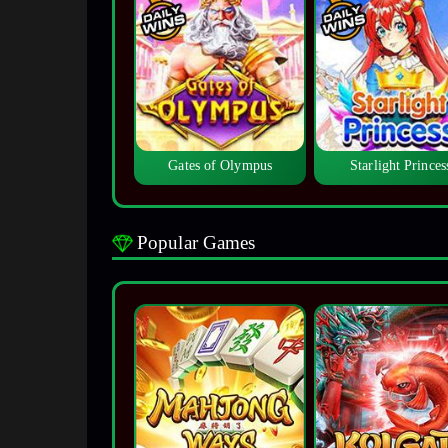
Gates of Olympus
Starlight Princes
Popular Games