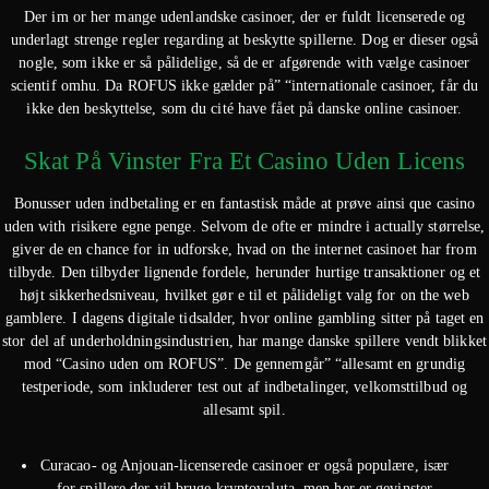
Der im or her mange udenlandske casinoer, der er fuldt licenserede og
underlagt strenge regler regarding at beskytte spillerne. Dog er dieser også
nogle, som ikke er så pålidelige, så de er afgørende with vælge casinoer
scientif omhu. Da ROFUS ikke gælder på” “internationale casinoer, får du
ikke den beskyttelse, som du cité have fået på danske online casinoer.
Skat På Vinster Fra Et Casino Uden Licens
Bonusser uden indbetaling er en fantastisk måde at prøve ainsi que casino
uden with risikere egne penge. Selvom de ofte er mindre i actually størrelse,
giver de en chance for in udforske, hvad on the internet casinoet har from
tilbyde. Den tilbyder lignende fordele, herunder hurtige transaktioner og et
højt sikkerhedsniveau, hvilket gør e til et pålideligt valg for on the web
gamblere. I dagens digitale tidsalder, hvor online gambling sitter på taget en
stor del af underholdningsindustrien, har mange danske spillere vendt blikket
mod “Casino uden om ROFUS”. De gennemgår” “allesamt en grundig
testperiode, som inkluderer test out af indbetalinger, velkomsttilbud og
allesamt spil.
Curacao- og Anjouan-licenserede casinoer er også populære, især
for spillere der vil bruge kryptovaluta, men her er gevinster