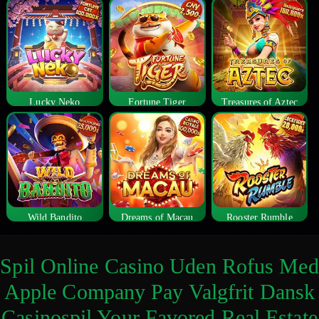
Lucky Neko
Fortune Tiger
Treasures of Aztec
Wild Bandito
Dreams of Macau
Rooster Rumble
Spil Online Casino Uden Rofus Med
Apple Company Pay Valgfrit Dansk
Casinospil Your Favored Real Estate