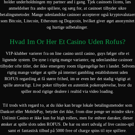
holder underholdningen my partner and i gang. Tjek casinoets licens, læs
anmeldelser fra andre spillere, og sørg for, at casinoet tilbyder sikre
betalingsmetoder. Mange udenlandske casinoer accepterer også kryptovalutaer
som Bitcoin, Litecoin, Ethereum og Dogecoin, hvilket giver øget anonymitet
og hurtige udbetalinger.
Hvad Im Or Her Et Casino Uden Rofus?
VIP-klubber varierer fra on line casino until casino, guys følger ofte et
lignende system. De syne i rigtig mange varianter, og udenlandske casinoer
tilbyder ofte titler, der ikke emergeny room tilgængelige her i landet. Selvom
rigtig mange vælger at spille på internet gambling establishment uden
ROFUS regarding at få større frihed, im or even her det stadig vigtigt at
spille ansvarligt. Live poker tilbyder en autentisk pokeroplevelse, hvor du
spiller mod rigtige dealere i realtid via video loading.
Til trods with regard to, at du ikke kan bruge lokale betalingsmetoder som
Dankort eller MobilePay, betyder det ikke, from dine penge ser mindre sikre.
Unlimit Casino er ikke kun for high rollers, men for enhver dansker, dieser
ønsker at spille slots uden ROFUS. De har ou stort udvalg af live casino-spil
samt et fantastisk tilbud på 5000 free of charge spins til nye spillere.