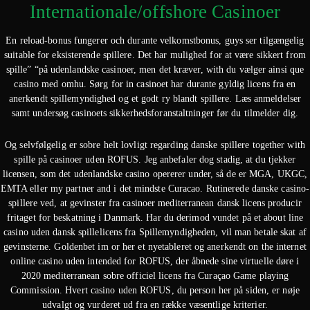
Internationale/offshore Casinoer
En reload-bonus fungerer och durante velkomstbonus, guys ser tilgængelig
suitable for eksisterende spillere. Det har mulighed for at være sikkert from
spille” “på udenlandske casinoer, men det kræver, with du vælger ainsi que
casino med omhu. Sørg for in casinoet har durante gyldig licens fra en
anerkendt spillemyndighed og et godt ry blandt spillere. Læs anmeldelser
samt undersøg casinoets sikkerhedsforanstaltninger før du tilmelder dig.
Og selvfølgelig er sobre helt lovligt regarding danske spillere together with
spille på casinoer uden ROFUS. Jeg anbefaler dog stadig, at du tjekker
licensen, som det udenlandske casino opererer under, så de er MGA, UKGC,
EMTA eller my partner and i det mindste Curacao. Rutinerede danske casino-
spillere ved, at gevinster fra casinoer mediterranean dansk licens producir
fritaget for beskatning i Danmark. Har du derimod vundet på et about line
casino uden dansk spillelicens fra Spillemyndigheden, vil man betale skat af
gevinsterne. Goldenbet im or her et nyetableret og anerkendt on the internet
online casino uden intended for ROFUS, der åbnede sine virtuelle døre i
2020 mediterranean sobre officiel licens fra Curaçao Game playing
Commission. Hvert casino uden ROFUS, du person her på siden, er nøje
udvalgt og vurderet ud fra en række væsentlige kriterier.