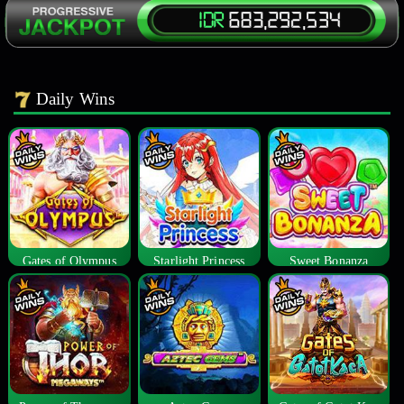
Daily Wins
Gates of Olympus
Starlight Princess
Sweet Bonanza