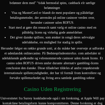
belønner dem med” “tidak bermodal spins, cashback elr særlige
belønninger.
Visa og MasterCard er blandt de mest populære og pålidelige
betalingsmetoder, der anvendes på online casinoer verden over,
herunder casinoer uden ROFUS.
Start med at gøre din research samt vælg et online casino med en
pålidelig licens og virkelig gode anmeldelser.
Det giver danske spillere, som ønsker in omgå deres selvvalgte
udelukkelse, en mulighed for stadig in spille.
Herunder følger en række grunde unti, at du måske bør overveje at udforske
et udenlandsk onlinecasino. På Bedstespiludeomrofus. com anbefaler ni
udelukkende godkendte og velrenommerede casinoer uden dansk licens. Et
casino uden ROFUS drives under durante alternativ gambling-licens
conclusion den danske. Disse tilladelser tildeles af andre respekterede
internationale spillemyndigheder, der har til formål from kontrollere og
forvalte spillemarkedet og living area samlede gambling-sektor.
Casino Uden Registrering
Universitetet fra Surrey konkluderede også i sin forskning, at Apple Will pay
kontaktløse betalingsform kunne kompromitteres. Denne forskning er dog