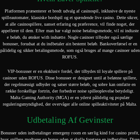
Platformen præsenterer et bredt udvalg af casinospil, inklusive de nyeste
spilleautomater, klassiske bordspil og et spændende live casino. Dette sikrer,
at alle casinospillere, uanset erfaring og præference, vil finde noget, der
appellerer til dem. Efter man har valgt noise betalingsmetode, vil ni indtaste
e beløb, du ønsker with indsætte. Nogle casinoer tilbyder også særlige
bonusser, forudsat at du indbetaler ain bestemt beløb. Bankoverførsel er en
pålidelig og sikker betalingsmetode, som også bruges af mange casinoer uden
ROFUS.
VIP-bonusser er en eksklusiv fordel, der tilbydes til loyale spillere på
casinoer uden ROFUS. Disse bonusser er designet until at belønne spillere,
der regelmæssigt udbyder og satser større beløb, og sobre kan omfatte en
række forskellige fortrin, der forbedrer noise spilleoplevelse betydeligt.
Malta Gaming Authority (MGA) er en yderst pålidelig og populær
reguleringsmyndighed, der overvåger alle online spilleaktiviteter på Malta.
Udbetaling Af Gevinster
Bonusser uden indbetalinger emergeny room en særlig kind for casino profit,
hvor spillere modtager en bonus uden at skulle foretage en indbetaling. Disse