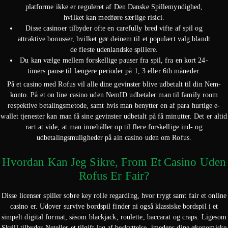
platforme ikke er reguleret af Den Danske Spillemyndighed,
hvilket kan medføre særlige risici.
Disse casinoer tilbyder ofte en carefully bred vifte af spil og
attraktive bonusser, hvilket gør deinem til et populært valg blandt
de fleste udenlandske spillere.
Du kan vælge mellem forskellige pauser fra spil, fra en kort 24-
timers pause til længere perioder på 1, 3 eller 6th måneder.
På et casino med Rofus vil alle dine gevinster blive udbetalt til din Nem-
konto. På et on line casino uden NemID udbetaler man til family room
respektive betalingsmetode, samt hvis man benytter en af para hurtige e-
wallet tjenester kan man få sine gevinster udbetalt på få minutter. Det er altid
rart at vide, at man innehåller op til flere forskellige ind- og
udbetalingsmuligheder på ain casino uden om Rofus.
Hvordan Kan Jeg Sikre, From Et Casino Uden
Rofus Er Fair?
Disse licenser spiller sobre key rolle regarding, hvor trygt samt fair et online
casino er. Udover survive bordspil finder ni også klassiske bordspil i et
simpelt digital format, såsom blackjack, roulette, baccarat og craps. Ligesom
Skrill tilbyder Neteller et tilgift lag af beskyttelse, imedens dine økonomiske