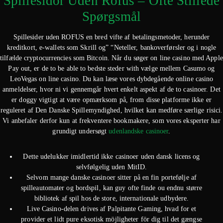
Spillesidor Uden Rofus – Ofte Stillede
Spørgsmål
Spillesider uden ROFUS en bred vifte af betalingsmetoder, herunder
kreditkort, e-wallets som Skrill og” “Neteller, bankoverførsler og i nogle
tilfælde cryptocurrencies som Bitcoin. Når du søger on line casino med Apple
Pay out, er de to be able to bedste steder with vælge mellem Casumo og
LeoVegas on line casino. Du kan læse vores dybdegående online casino
anmeldelser, hvor ni vi gennemgår hvert enkelt aspekt af de to casinoer. Det
er doggy vigtigt at være opmærksom på, from disse platforme ikke er
reguleret af Den Danske Spillemyndighed, hvilket kan medføre særlige risici.
Vi anbefaler derfor kun at frekventere bookmakere, som vores eksperter har
grundigt undersøgt
udenlandske casinoer
.
Dette udelukker imidlertid ikke casinoer uden dansk licens og
selvfølgelig uden MitID.
Selvom mange danske casinoer sitter på en fin portefølje af
spilleautomater og bordspil, kan guy ofte finde ou endnu større
bibliotek af spil hos de store, internationale udbydere.
Live Casino-delen drives af Palpitante Gaming, hvad for et
provider et lidt pure eksotisk möjligheter för dig til det gængse