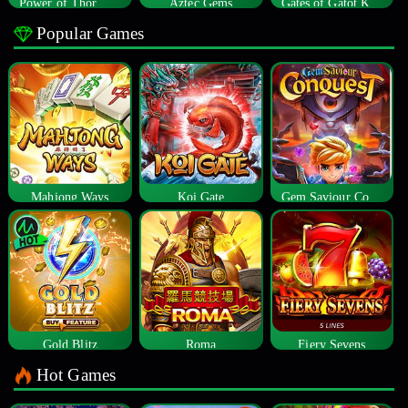
Power of Thor Megaways
Aztec Gems
Gates of Gatot Kaca
Popular Games
Mahjong Ways
Koi Gate
Gem Saviour Conquest
Gold Blitz
Roma
Fiery Sevens
Hot Games