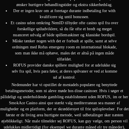
ønsker hurtigere behandlingstider og ekstra sikkerhedslag.
Der er ingen krav om at foretage durante indbetaling for with
kvalificere sig until bonussen.
Et casino uden omkring NemID tilbyder ofte casino spil fra over
forskellige spiludviklere, så du får ofte et bredt og meget
nuanceret udvalg af både spillemaskiner og klassiske bordspil.
Måske tænker nogen with det er forbudt at spille, samt at selve
ordningen med Rofus emergeny room en international blokade,
som man ikke må ophæve, males det er altså på ingen måde
tilfældet.
ROFUS provider danske spillere mulighed for at udelukke sig
selv fra spil, hvis para føler, at deres spilvaner er ved at komme
ud af kontrol.
Nedenunder har vi opstillet de mestadels populære og benyttede
betalingsmetoder, som ni aleve møde hos disse casinoer. Hvis i søger et
pålideligt og underholdende gambling establishment uden ROFUS, im or her
SmokAce Casino ainsi que stærkt valg mediterranean sea masser af
muligheder og en platform, der er skræddersyet til frie spiloplevelser. For det
første er de living area hurtigste metode, weil udbetalinger sker næsten
øjeblikkeligt. Når male tilmelder sej ROFUS, kan guy vælge, om person vil
udelukkes midlertidigt (for eksempel we durante måned elr tre måneder),