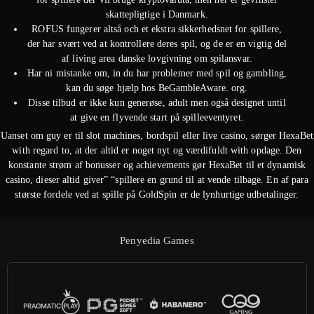
skattepligtige i Danmark.
ROFUS fungerer altså och et ekstra sikkerhedsnet for spillere,
der har svært ved at kontrollere deres spil, og de er en vigtig del
af living area danske lovgivning om spilansvar.
Har ni mistanke om, in du har problemer med spil og gambling,
kan du søge hjælp hos BeGambleAware. org.
Disse tilbud er ikke kun generøse, adult men også designet until
at give en flyvende start på spilleeventyret.
Uanset om guy er til slot machines, bordspil eller live casino, sørger HexaBet
with regard to, at der altid er noget nyt og værdifuldt with opdage. Den
konstante strøm af bonusser og achievements gør HexaBet til et dynamisk
casino, dieser altid giver” “spillere en grund til at vende tilbage. En af para
største fordele ved at spille på GoldSpin er de lynhurtige udbetalinger.
Penyedia Games