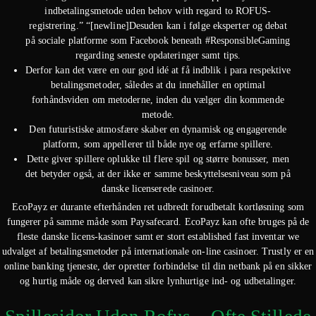
indbetalingsmetode uden behov with regard to ROFUS-
registrering.” “[newline]Desuden kan i følge eksperter og debat
på sociale platforme som Facebook beneath #ResponsibleGaming
regarding seneste opdateringer samt tips.
Derfor kan det være en our god idé at få indblik i para respektive
betalingsmetoder, således at du innehåller en optimal
forhåndsviden om metoderne, inden du vælger din kommende
metode.
Den futuristiske atmosfære skaber en dynamisk og engagerende
platform, som appellerer til både nye og erfarne spillere.
Dette giver spillere oplukke til flere spil og større bonusser, men
det betyder også, at der ikke er samme beskyttelsesniveau som på
danske licenserede casinoer.
EcoPayz er durante efterhånden ret udbredt forudbetalt kortløsning som
fungerer på samme måde som Paysafecard. EcoPayz kan ofte bruges på de
fleste danske licens-kasinoer samt er stort established fast inventar we
udvalget af betalingsmetoder på internationale on-line casinoer. Trustly er en
online banking tjeneste, der opretter forbindelse til din netbank på en sikker
og hurtig måde og derved kan sikre lynhurtige ind- og udbetalinger.