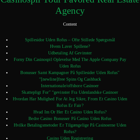
Agency
Content
Spillesidor Uden Rofus – Ofte Stillede Spørgsmål
Hvem Laver Spillene?
Udbetaling Af Gevinster
Forny Din Casinospil Oplevelse Med The Apple Company Pay
Uden Rofus
Bonusser Samt Kampagner På Spillesider Uden Rofus”
“[newline]free Spins Og Cashback
Internationale/offshore Casinoer
Skattepligt For” “gevinster Fra Udenlandske Casinoer
Hvordan Har Mulighed For At Jeg Sikre, From Et Casino Uden
Rofus Er Fair?
Hvad Im Or Her Et Casino Uden Rofus?
Bedre Casino Bonusser På Casino Uden Rofus
Hvilke Betalingsmetoder Er Tilgængelige På Casinoerne Uden
Rofus?
Casino Uden Registrering