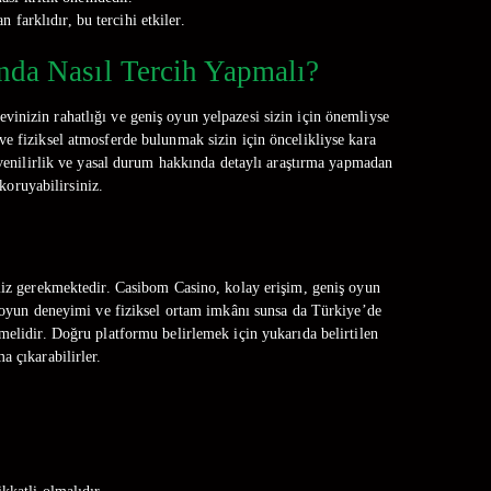
farklıdır, bu tercihi etkiler.
nda Nasıl Tercih Yapmalı?
 evinizin rahatlığı ve geniş oyun yelpazesi sizin için önemliyse
ve fiziksel atmosferde bulunmak sizin için öncelikliyse kara
güvenilirlik ve yasal durum hakkında detaylı araştırma yapmadan
koruyabilirsiniz.
aliz gerekmektedir. Casibom Casino, kolay erişim, geniş oyun
l oyun deneyimi ve fiziksel ortam imkânı sunsa da Türkiye’de
rmelidir. Doğru platformu belirlemek için yukarıda belirtilen
a çıkarabilirler.