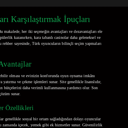
rı Karşılaştırmak İpuçları
Bu makalede, her iki seçeneğin avantajları ve dezavantajları ele
ülerlik kazanırken, kara tabanlı casinolar daha geleneksel ve
u rehber sayesinde, Türk oyuncuların bilinçli seçim yapmaları
Avantajlar
şilebilir olması ve evinizin konforunda oyun oynama imkânı
yatırma ve çekme işlemleri sunar. Site genellikle lisanslıdır,
ın bütçelerini daha verimli kullanmasına yardımcı olur. Son
 çözüm sunar.
r Özellikleri
ar genellikle sosyal bir ortam sağladığından dolayı oyuncular
ynı zamanda içecek, yemek gibi ek hizmetler sunar. Güvenilirlik