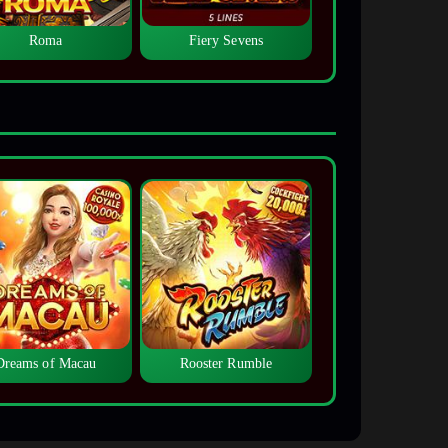
Roma
Fiery Sevens
Dreams of Macau
Rooster Rumble