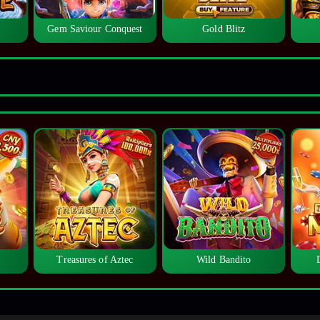
Gem Saviour Conquest
Gold Blitz
Treasures of Aztec
Wild Bandito