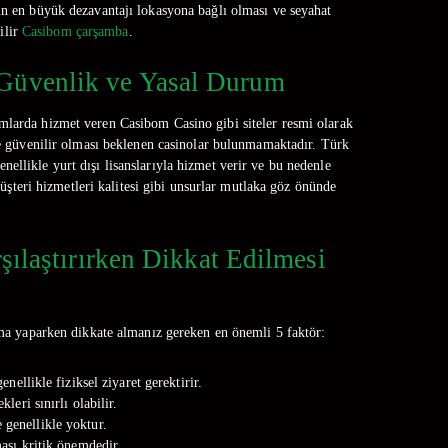
ın en büyük dezavantajı lokasyona bağlı olması ve seyahat
ilir
Casibom çarşamba
.
 Güvenlik ve Yasal Durum
mlarda hizmet veren Casibom Casino gibi siteler resmi olarak
 ve güvenilir olması beklenen casinolar bulunmamaktadır. Türk
ellikle yurt dışı lisanslarıyla hizmet verir ve bu nedenle
üşteri hizmetleri kalitesi gibi unsurlar mutlaka göz önünde
ılaştırırken Dikkat Edilmesi
ırma yaparken dikkate almanız gereken en önemli 5 faktör:
ellikle fiziksel ziyaret gerektirir.
eri sınırlı olabilir.
e genellikle yoktur.
ası kritik önemdedir.