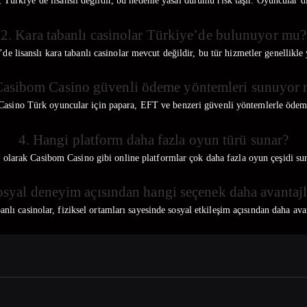
Türkiye’de lisanslı değildir, bu nedenle yasal durumu risk taşır. Oyuncular di
2. Kara tabanlı casinolar Türkiye’de bulunuyor mu?
de lisanslı kara tabanlı casinolar mevcut değildir, bu tür hizmetler genellikle 
Casibom Casino güvenli ödeme yöntemleri sunuyor
asino Türk oyuncular için papara, EFT ve benzeri güvenli yöntemlerle ödem
4. Hangi platform daha fazla oyun türü sunar?
 olarak Casibom Casino gibi online platformlar çok daha fazla oyun çeşidi sun
osyal deneyim açısından hangi seçenek daha avantajl
anlı casinolar, fiziksel ortamları sayesinde sosyal etkileşim açısından daha avan