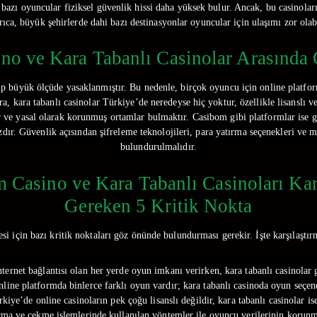
 bazı oyuncular fiziksel güvenlik hissi daha yüksek bulur. Ancak, bu casinolar
rıca, büyük şehirlerde dahi bazı destinasyonlar oyuncular için ulaşımı zor olab
no ve Kara Tabanlı Casinolar Arasında
up büyük ölçüde yasaklanmıştır. Bu nedenle, birçok oyuncu için online platfor
ıra, kara tabanlı casinolar Türkiye’de neredeyse hiç yoktur, özellikle lisanslı
 ve yasal olarak korunmuş ortamlar bulmaktır. Casibom gibi platformlar ise gen
zdır. Güvenlik açısından şifreleme teknolojileri, para yatırma seçenekleri ve m
bulundurulmalıdır.
 Casino ve Kara Tabanlı Casinoları Karş
Gereken 5 Kritik Nokta
esi için bazı kritik noktaları göz önünde bulundurması gerekir. İşte karşılaşt
ernet bağlantısı olan her yerde oyun imkanı verirken, kara tabanlı casinolar gen
line platformda binlerce farklı oyun vardır; kara tabanlı casinoda oyun seçenekl
kiye’de online casinoların pek çoğu lisanslı değildir, kara tabanlı casinolar is
ma ve çekme işlemlerinde kullanılan yöntemler ile oyuncu verilerinin korunm