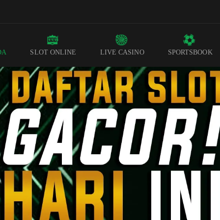
DA
SLOT ONLINE
LIVE CASINO
SPORTSBOOK