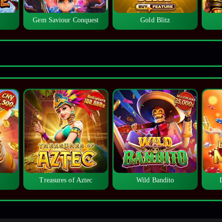
Gem Saviour Conquest
Gold Blitz
Treasures of Aztec
Wild Bandito