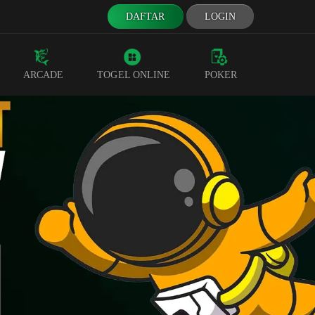
DAFTAR
LOGIN
ARCADE
TOGEL ONLINE
POKER