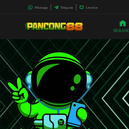
Whatsapp
Telegram
Livechat
BERAN