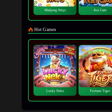
Mahjong Ways
Koi Gate
Hot Games
Lucky Neko
Fortune Tiger