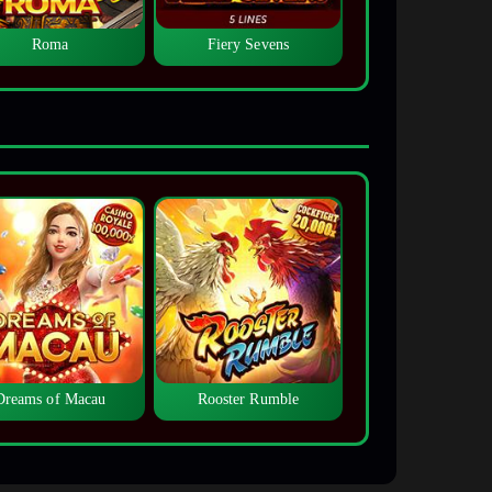
Roma
Fiery Sevens
Dreams of Macau
Rooster Rumble