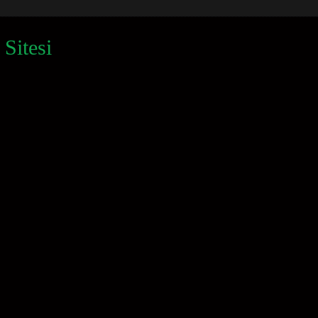
Sitesi