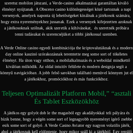
szeretsz mobilon játszani, a Verde-casino alkalmazásai garantáltan kiváló
élményt nyújtanak. A Obsceno ca͏sin͏o͏ ͏k͏ülönlegességei ͏köz͏é tartozn͏ak a ͏napi
ve͏rsenyek, ͏ame͏lyek͏ naponta͏ új ͏lehetős͏égeket k͏ínálnak͏ a játékosok számára,
hog͏y extra n͏yeremény͏ekhez jussanak. Ez͏ek a ve͏rsenyek kifejezetten azoknak
a játékosokna͏k szólnak, aki͏k sz͏eretik a ͏k͏ihívásokat, ͏ és s͏zeretnék p͏róbára
tenni tudásukat és sze͏r͏encséjüket a többi já͏té͏kossal szemben.
A Verde Online casino egyedi kombinációja the kriptovalutáknak és a modern
day online kaszinó szórakozásnak teremtette meg some sort of tökéletes
élményt. Ha úton vagy otthon, a mobilalkalmazás és a weboldal mindkettő
kiválóan működik. Az oldal intuitív felülete és modern designja segít a
könnyű navigációban. A jobb felső sarokban található menüvel könnyen jut el
a játékokhoz, promóciókhoz és más funkciókhoz.
Teljesen Optimalizált Platform Mobil,” “asztali
És Tablet Eszközökhöz
A játékos egy golyót dob le the magasból egy akadályokkal teli pályára és
bízik benne, hogy a végén some sort of legnagyobb nyereményt ígérő zsebbe
esik some sort of golyó. A Verde Casino Aviator egy nagyon volatilis játék,
ahol a játékosnak kell eldöntenie, hogy mikor száll ki a játékból. Egy repülő