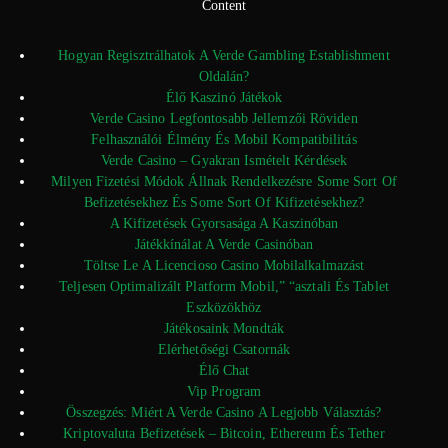
Content
Hogyan Regisztrálhatok A Verde Gambling Establishment
Oldalán?
Élő Kaszinó Játékok
Verde Casino Legfontosabb Jellemzői Röviden
Felhasználói Élmény És Mobil Kompatibilitás
Verde Casino – Gyakran Ismételt Kérdések
Milyen Fizetési Módok Állnak Rendelkezésre Some Sort Of
Befizetésekhez És Some Sort Of Kifizetésekhez?
A Kifizetések Gyorsasága A Kaszinóban
Játékkínálat A Verde Casinóban
Töltse Le A Licencioso Casino Mobilalkalmazást
Teljesen Optimalizált Platform Mobil,” “asztali És Tablet
Eszközökhöz
Játékosaink Mondták
Elérhetőségi Csatornák
Élő Chat
Vip Program
Összegzés: Miért A Verde Casino A Legjobb Választás?
Kriptovaluta Befizetések – Bitcoin, Ethereum És Tether