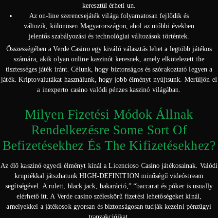
keresztül érheti un.
Az on-line szerencsejáték világa folyamatosan fejlődik és
változik, különösen Magyarországon, ahol az utóbbi években
jelentős szabályozási és technológiai változások történtek.
Összességében a Verde Casino egy kiváló választás lehet a legtöbb játékos
számára, akik olyan online kaszinót keresnek, amely elkötelezett the
tisztességes játék iránt. Célunk, hogy biztonságos és szórakoztató legyen a
játék. Kriptovalutákat használunk, hogy jobb élményt nyújtsunk. Merüljön el
a inexperto casino valódi pénzes kaszinó világában.
Milyen Fizetési Módok Állnak
Rendelkezésre Some Sort Of
Befizetésekhez És The Kifizetésekhez?
Az élő kaszinó egyedi élményt kínál a Licencioso Casino játékosainak. Valódi
krupiékkal játszhatunk HIGH-DEFINITION minőségű videóstream
segítségével. A rulett, black jack, bakaráció,” “baccarat és póker is usually
elérhető itt. A Verde casino széleskörű fizetési lehetőségeket kínál,
amelyekkel a játékosok gyorsan és biztonságosan tudják kezelni pénzügyi
tranzakcióikat.