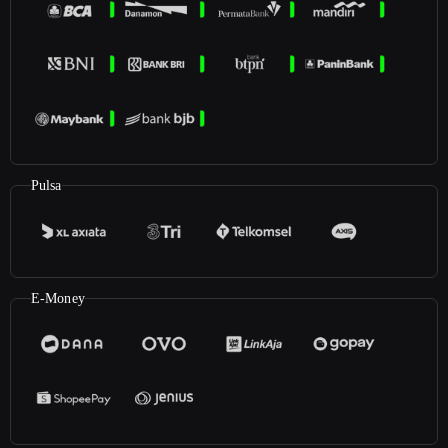
Pulsa
E-Money