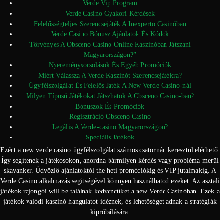
Verde Vip Program
Verde Casino Gyakori Kérdések
Felelősségteljes Szerencsejáték A Inexperto Casinóban
Verde Casino Bónusz Ajánlatok És Kódok
Törvényes A Obsceno Casino Online Kaszinóban Játszani
Magyarországon?”
Nyereménysorsolások És Egyéb Promóciók
Miért Válassza A Verde Kaszinót Szerencsejátékra?
Ügyfélszolgálat És Felelős Játék A New Verde Casino-nál
Milyen Típusú Játékokat Játszhatok A Obsceno Casino-ban?
Bónuszok És Promóciók
Regisztráció Obsceno Casino
Legális A Verde-casino Magyarországon?
Speciális Játékok
Ezért a new verde casino ügyfélszolgálat számos csatornán keresztül elérhető.
Így segítenek a játékosokon, anordna bármilyen kérdés vagy probléma merül
skavanker. Üdvözlő ajánlatoktól the heti promóciókig és VIP jutalmakig. A
Verde Casino alkalmazás segítségével könnyen használhatod ezeket. Az asztali
játékok rajongói will be találnak kedvencüket a new Verde Casinóban. Ezek a
játékok valódi kaszinó hangulatot idéznek, és lehetőséget adnak a stratégiák
kipróbálására.