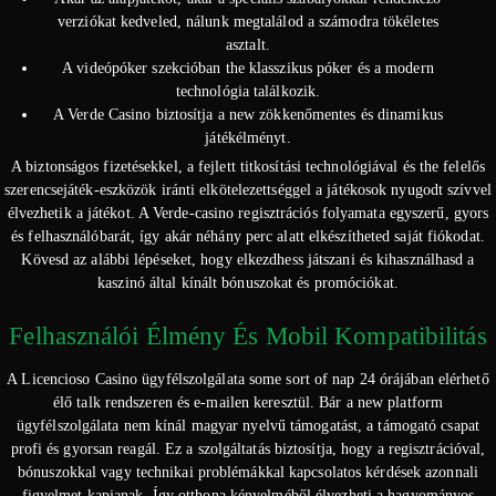
verziókat kedveled, nálunk megtalálod a számodra tökéletes
asztalt.
A videópóker szekcióban the klasszikus póker és a modern
technológia találkozik.
A Verde Casino biztosítja a new zökkenőmentes és dinamikus
játékélményt.
A biztonságos fizetésekkel, a fejlett titkosítási technológiával és the felelős
szerencsejáték-eszközök iránti elkötelezettséggel a játékosok nyugodt szívvel
élvezhetik a játékot. A Verde-casino regisztrációs folyamata egyszerű, gyors
és felhasználóbarát, így akár néhány perc alatt elkészítheted saját fiókodat.
Kövesd az alábbi lépéseket, hogy elkezdhess játszani és kihasználhasd a
kaszinó által kínált bónuszokat és promóciókat.
Felhasználói Élmény És Mobil Kompatibilitás
A Licencioso Casino ügyfélszolgálata some sort of nap 24 órájában elérhető
élő talk rendszeren és e-mailen keresztül. Bár a new platform
ügyfélszolgálata nem kínál magyar nyelvű támogatást, a támogató csapat
profi és gyorsan reagál. Ez a szolgáltatás biztosítja, hogy a regisztrációval,
bónuszokkal vagy technikai problémákkal kapcsolatos kérdések azonnali
figyelmet kapjanak. Így otthona kényelméből élvezheti a hagyományos