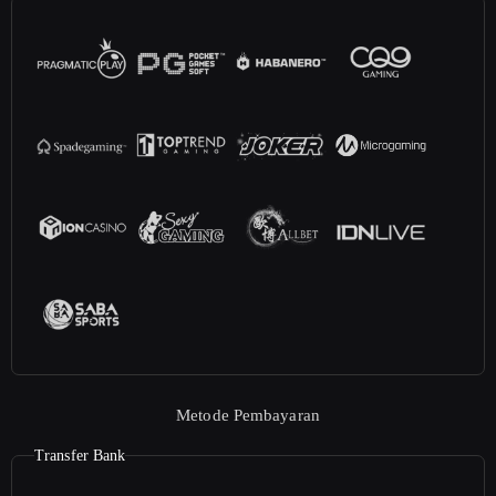
Metode Pembayaran
Transfer Bank