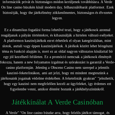
információk privát és biztonságos módon kerüljenek továbbításra. A Verde
On line casino büszkén kínál modern day, felhasználóbarát platformot. Ezek
biztosítják, hogy the játékélmény zökkenőmentes, biztonságos és élvezetes
legyen.
Ez a dinamikus fogadási forma lehetővé teszi, hogy a játékosok azonnal
reagáljanak a pályán történtekre, és kihasználják a hirtelen változó esélyeket.
A platformon kaszinójátékok ezrei érhetőek el olyan kategóriákban, mint
slotok, asztali vagy éppen kaszinójátékok. A játékok között lehet böngészni
téma és funkció alapján is, mert ez az oldal nagyon változatos kínálattal bír
egy jól kezelhető felületen. Ez a promóció nemcsak a játékosok élményét
fokozza, hanem a new folyamatos izgalmat és szórakozást is garantál a Verde-
casino platformján. Jelenleg a Obsceno Casino nem szerepel a jelentős
kaszinó-feketelistákon, ami azt jelzi, hogy mi mindent megteszünk a
játékosaink jogainak védelme érdekében. A feketelisták gyakran” “jelezhetik,
hogy egy kaszinó nem megfelelően kezeli az ügyfeleket, így érdemes ezt
figyelembe venni, amikor döntést hozunk a játékhelyszínünkről.
Játékkínálat A Verde Casinóban
A Verde” “On line casino büszke arra, hogy felelős játékot támogat, és