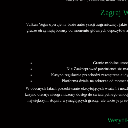
Zаgrаj 
Vulkan Vegas operuje na bazie autoryzacji zagranicznej, jaki
gracze otrzymują bonusy od momentu głównych depozytów a t
Granie mobilne umożl
Nie Zaakceptować powinieneś się ma
Kasyno regularnie przechodzi zewnętrzne aud
Platforma działa na sektorze od moment
W obecnych latach poszukiwanie ekscytujących wrażeń i możl
kasyno oferuje nieograniczony dostęp do świata pełnego emoc
największym stopniu wymagających graczy, ale także je prze
Weryfi