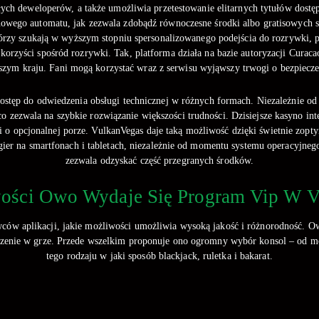
łych deweloperów, a także umożliwia przetestowanie elitarnych tytułów dos
owego automatu, jak zezwala zdobądź równoczesne środki albo gratisowych spi
którzy szukają w wyższym stopniu spersonalizowanego podejścia do rozrywki,
korzyści spośród rozrywki. Tak, platforma działa na bazie autoryzacji Curacao
zym kraju. Fani mogą korzystać wraz z serwisu wyjąwszy trwogi o bezpiecze
tęp do odwiedzenia obsługi technicznej w różnych formach. Niezależnie od
co zezwala na szybkie rozwiązanie większości trudności. Dzisiejsze kasyno
i o opcjonalnej porze. VulkanVegas daje taką możliwość dzięki świetnie zopt
ier na smartfonach i tabletach, niezależnie od momentu systemu operacyjne
zezwala odzyskać część przegranych środków.
wości Owo Wydaje Się Program Vip W V
wców aplikacji, jakie możliwości umożliwia wysoką jakość i różnorodność. 
wodzenie w grze. Przede wszelkim proponuje ono ogromny wybór konsol – od 
tego rodzaju w jaki sposób blackjack, ruletka i bakarat.