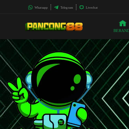
Whatsapp
Telegram
Livechat
BERAN