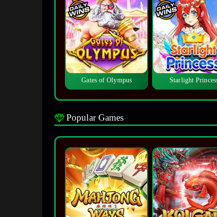
Gates of Olympus
Starlight Princes
Popular Games