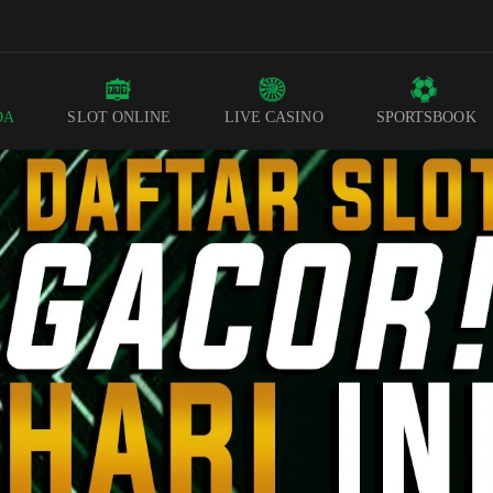
DA
SLOT ONLINE
LIVE CASINO
SPORTSBOOK