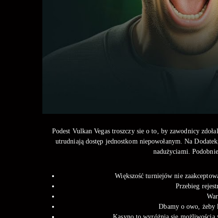
Podest Vulkan Vegas troszczy sie o to, by zawodnicy zdołal
utrudniają dostęp jednostkom niepowołanym. Na Dodatek,
nadużyciami. Podobnie
Większość turniejów nie zaakceptow
Przebieg rejes
War
Dbamy o owo, żeby k
Kasyno to wyróżnia się możliwością 