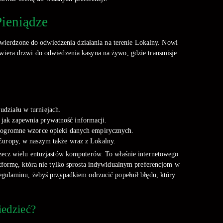
iеniądzе
atwierdzone do odwiedzenia działania na terenie Lokalny. Nowi
iera drzwi do odwiedzenia kasyna na żywo, gdzie transmisje
udziału w turniejach.
jak zapewnia prywatność informacji.
a ogromne wzorce opieki danych empirycznych.
 Europy, w naszym także wraz z Lokalny.
zecz wielu entuzjastów komputerów. To właśnie internetowego
tformę, która nie tylko sprosta indywidualnym preferencjom w
egulaminu, żebyś przypadkiem odrzucić popełnił błędu, który
edzieć?