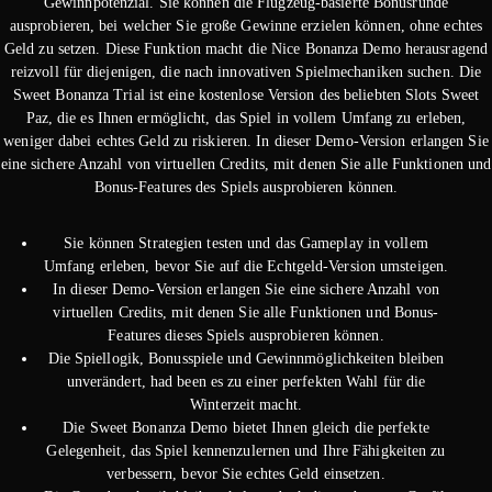
Gewinnpotenzial. Sie können die Flugzeug-basierte Bonusrunde
ausprobieren, bei welcher Sie große Gewinne erzielen können, ohne echtes
Geld zu setzen. Diese Funktion macht die Nice Bonanza Demo herausragend
reizvoll für diejenigen, die nach innovativen Spielmechaniken suchen. Die
Sweet Bonanza Trial ist eine kostenlose Version des beliebten Slots Sweet
Paz, die es Ihnen ermöglicht, das Spiel in vollem Umfang zu erleben,
weniger dabei echtes Geld zu riskieren. In dieser Demo-Version erlangen Sie
eine sichere Anzahl von virtuellen Credits, mit denen Sie alle Funktionen und
Bonus-Features des Spiels ausprobieren können.
Sie können Strategien testen und das Gameplay in vollem
Umfang erleben, bevor Sie auf die Echtgeld-Version umsteigen.
In dieser Demo-Version erlangen Sie eine sichere Anzahl von
virtuellen Credits, mit denen Sie alle Funktionen und Bonus-
Features dieses Spiels ausprobieren können.
Die Spiellogik, Bonusspiele und Gewinnmöglichkeiten bleiben
unverändert, had been es zu einer perfekten Wahl für die
Winterzeit macht.
Die Sweet Bonanza Demo bietet Ihnen gleich die perfekte
Gelegenheit, das Spiel kennenzulernen und Ihre Fähigkeiten zu
verbessern, bevor Sie echtes Geld einsetzen.