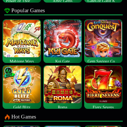
Power of Thor Megaways
Aztec Gems
Gates of Gatot Kaca
Popular Games
Mahjong Ways
Koi Gate
Gem Saviour Conquest
Gold Blitz
Roma
Fiery Sevens
Hot Games