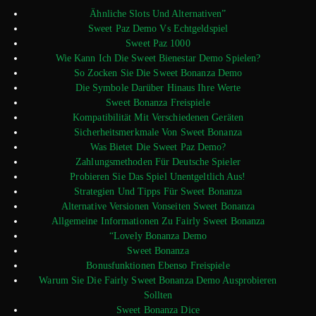
Ähnliche Slots Und Alternativen”
Sweet Paz Demo Vs Echtgeldspiel
Sweet Paz 1000
Wie Kann Ich Die Sweet Bienestar Demo Spielen?
So Zocken Sie Die Sweet Bonanza Demo
Die Symbole Darüber Hinaus Ihre Werte
Sweet Bonanza Freispiele
Kompatibilität Mit Verschiedenen Geräten
Sicherheitsmerkmale Von Sweet Bonanza
Was Bietet Die Sweet Paz Demo?
Zahlungsmethoden Für Deutsche Spieler
Probieren Sie Das Spiel Unentgeltlich Aus!
Strategien Und Tipps Für Sweet Bonanza
Alternative Versionen Vonseiten Sweet Bonanza
Allgemeine Informationen Zu Fairly Sweet Bonanza
“Lovely Bonanza Demo
Sweet Bonanza
Bonusfunktionen Ebenso Freispiele
Warum Sie Die Fairly Sweet Bonanza Demo Ausprobieren
Sollten
Sweet Bonanza Dice