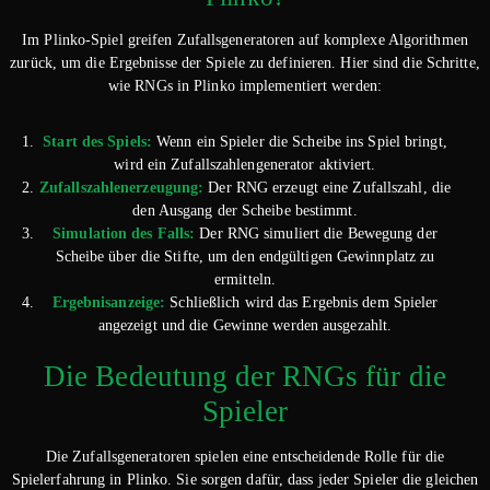
Im Plinko-Spiel greifen Zufallsgeneratoren auf komplexe Algorithmen
zurück, um die Ergebnisse der Spiele zu definieren. Hier sind die Schritte,
wie RNGs in Plinko implementiert werden:
Start des Spiels:
Wenn ein Spieler die Scheibe ins Spiel bringt,
wird ein Zufallszahlengenerator aktiviert.
Zufallszahlenerzeugung:
Der RNG erzeugt eine Zufallszahl, die
den Ausgang der Scheibe bestimmt.
Simulation des Falls:
Der RNG simuliert die Bewegung der
Scheibe über die Stifte, um den endgültigen Gewinnplatz zu
ermitteln.
Ergebnisanzeige:
Schließlich wird das Ergebnis dem Spieler
angezeigt und die Gewinne werden ausgezahlt.
Die Bedeutung der RNGs für die
Spieler
Die Zufallsgeneratoren spielen eine entscheidende Rolle für die
Spielerfahrung in Plinko. Sie sorgen dafür, dass jeder Spieler die gleichen