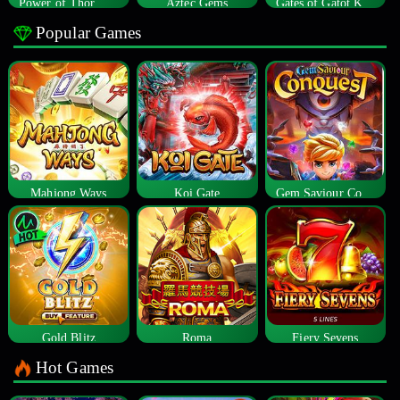
Power of Thor Megaways
Aztec Gems
Gates of Gatot Kaca
Popular Games
Mahjong Ways
Koi Gate
Gem Saviour Conquest
Gold Blitz
Roma
Fiery Sevens
Hot Games