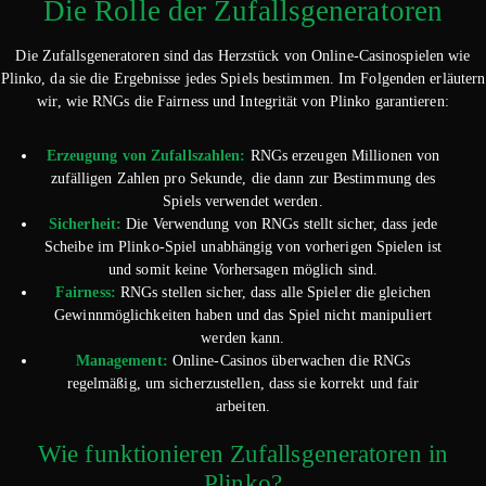
Die Rolle der Zufallsgeneratoren
Die Zufallsgeneratoren sind das Herzstück von Online-Casinospielen wie
Plinko, da sie die Ergebnisse jedes Spiels bestimmen. Im Folgenden erläutern
wir, wie RNGs die Fairness und Integrität von Plinko garantieren:
Erzeugung von Zufallszahlen:
RNGs erzeugen Millionen von
zufälligen Zahlen pro Sekunde, die dann zur Bestimmung des
Spiels verwendet werden.
Sicherheit:
Die Verwendung von RNGs stellt sicher, dass jede
Scheibe im Plinko-Spiel unabhängig von vorherigen Spielen ist
und somit keine Vorhersagen möglich sind.
Fairness:
RNGs stellen sicher, dass alle Spieler die gleichen
Gewinnmöglichkeiten haben und das Spiel nicht manipuliert
werden kann.
Management:
Online-Casinos überwachen die RNGs
regelmäßig, um sicherzustellen, dass sie korrekt und fair
arbeiten.
Wie funktionieren Zufallsgeneratoren in
Plinko?