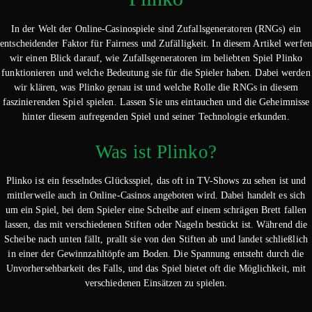
In der Welt der Online-Casinospiele sind Zufallsgeneratoren (RNGs) ein
entscheidender Faktor für Fairness und Zufälligkeit. In diesem Artikel werfen
wir einen Blick darauf, wie Zufallsgeneratoren im beliebten Spiel Plinko
funktionieren und welche Bedeutung sie für die Spieler haben. Dabei werden
wir klären, was Plinko genau ist und welche Rolle die RNGs in diesem
faszinierenden Spiel spielen. Lassen Sie uns eintauchen und die Geheimnisse
hinter diesem aufregenden Spiel und seiner Technologie erkunden.
Was ist Plinko?
Plinko ist ein fesselndes Glücksspiel, das oft in TV-Shows zu sehen ist und
mittlerweile auch in Online-Casinos angeboten wird. Dabei handelt es sich
um ein Spiel, bei dem Spieler eine Scheibe auf einem schrägen Brett fallen
lassen, das mit verschiedenen Stiften oder Nageln bestückt ist. Während die
Scheibe nach unten fällt, prallt sie von den Stiften ab und landet schließlich
in einer der Gewinnzahltöpfe am Boden. Die Spannung entsteht durch die
Unvorhersehbarkeit des Falls, und das Spiel bietet oft die Möglichkeit, mit
verschiedenen Einsätzen zu spielen.