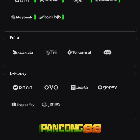
Pulsa
E-Money